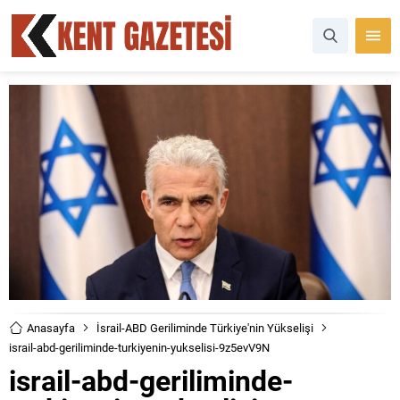
Anasayfa
İsrail-ABD Geriliminde Türkiye'nin Yükselişi
israil-abd-geriliminde-turkiyenin-yukselisi-9z5evV9N
israil-abd-geriliminde-