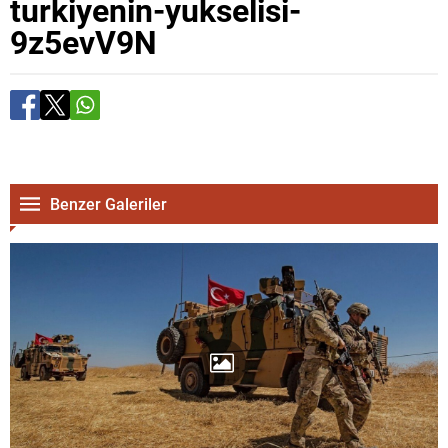
turkiyenin-yukselisi-
9z5evV9N
Benzer Galeriler