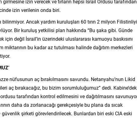
n girmesine izin verecek ve tırların hepsi İsrail Ordusu tarafından
nde izin verilenin onda biri.
ğı bilinmiyor. Ancak yardım kuruluşları 60 tırın 2 milyon Filistinliy
üyor. Bir kuruluş yetkilisi plan hakkında “Bu şaka gibi. Günde
k için değil İsrail’in üzerindeki uluslararası kamuoyu baskısını
dım miktarının bu kadar az tutulması halinde dağıtım merkezleri
tiyor.
MUZ’
 Gazze nüfusunun aç bırakılmasını savundu. Netanyahu’nun Likid
leri aç bırakacağız, bu bizim sorumluluğumuz” dedi. Kabine’dek
il ordusu tarafından kontrol edilmesini ve dağıtılmasını savunuyor
rının daha da zorlanacağı gerekçesiyle bu plana da sıcak
venlik şirketi görevlendirilecek. Bunlardan biri eski CIA eski