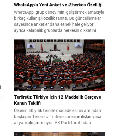
WhatsApp’a Yeni Anket ve @herkes Özelliği
WhatsApp, grup deneyimini geliştirmek amacıyla
birkaç kullanışlı özellik tanıttı. Bu güncellemeler
i
sayesinde anketler daha esnek hale geliyor;
ayrıca kalabalık gruplarda herkesin dikkatini
anında çekmek kolaylaşıyor. Platforma eklenen
yenilikler, grup içi organizasyonları ve duyuruları
yönetmeyi daha pratik bir hâle getiriyor. Aşağıda
öne çıkan değişiklikler ve kullanım notları
özetlenmiştir. Anketlerde esneklik ve...
i
.
Terörsüz Türkiye İçin 12 Maddelik Çerçeve
Kanun Teklifi
Ülkenin 40 yıllık terörle mücadelesinin ardından
başlayan Terörsüz Türkiye sürecine ilişkin yasal
altyapı oluşturuluyor. AK Parti tarafından
hazırlanan çerçeve yasa teklifi, TBMM
Başkanlığı’na sunulmak üzere hazırlandı ve