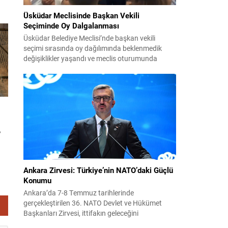
 ve
Üsküdar Meclisinde Başkan Vekili
,
Seçiminde Oy Dalgalanması
Üsküdar Belediye Meclisi’nde başkan vekili
seçimi sırasında oy dağılımında beklenmedik
değişiklikler yaşandı ve meclis oturumunda
gergin anlar oluştu. Soruşturma kapsamında
görevden uzaklaştırılan Sinem Dedetaş’ın yerine
seçilecek isim için yapılan oylamalarda parti içi
dengeler gündemin merkezine oturdu. CHP’nin
adayı Sibel Tan Çetinkaya ile AK Parti’nin adayı
Dündar Ziya Gültekin arasında geçen...
,
Ankara Zirvesi: Türkiye’nin NATO’daki Güçlü
Konumu
Ankara’da 7-8 Temmuz tarihlerinde
ile
gerçekleştirilen 36. NATO Devlet ve Hükümet
Başkanları Zirvesi, ittifakın geleceğini
g,
şekillendiren ve Türkiye’nin rolünü görünür kılan