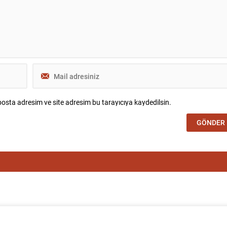
gar’daki evinde Reuters’a
projeyi yeniden canlandırma kararını
eşide, destekçilerinin
başkanlık düzeyinde yapılan bilgilendi
iki...
toplantısında...
osta adresim ve site adresim bu tarayıcıya kaydedilsin.