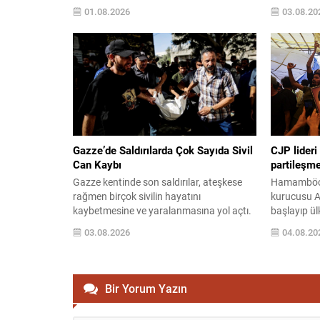
Erdoğan’ın ev sahipliğinde gerçekleştirilen
reddetti. B
01.08.2026
03.08.20
NATO Liderler Zirvesi’nin Türkiye’yi
düzenlediği
ittifakın merkezine daha yakın konuma
“Şu anda A
taşıdığı ifade ediliyor. Analizde,
değiliz” ifa
Türkiye’nin hem askeri hem de coğrafi
diplomatik
avantajları üzerinden ittifak içinde giderek
Hürmüz Boğ
vazgeçilmez hale geldiği vurgulanıyor.
ilişkin old
Bu...
çatışmayı 
Gazze’de Saldırılarda Çok Sayıda Sivil
CJP lideri
Can Kaybı
partileşm
Gazze kentinde son saldırılar, ateşkese
Hamamböceğ
rağmen birçok sivilin hayatını
kurucusu Ab
kaybetmesine ve yaralanmasına yol açtı.
başlayıp ül
Sağlık kaynaklarıyla görgü tanıkları, farklı
skandalları
03.08.2026
04.08.20
bölgelerde düzenlenen hava ve kara
ardından h
saldırılarının yoğunlaştığını bildiriyor;
sahnesine a
enkaz altından çıkarılan bebek ve çocuk
gösteriler
görüntüleri bölgedeki insani krizin
Pradhan’ın
Bir Yorum Yazın
derinliğini gözler önüne seriyor.
rağmen par
Hastanelerde düzenlenen cenaze
olmadığını