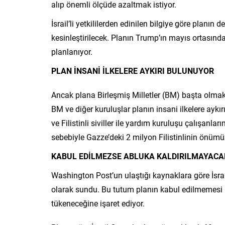
alıp önemli ölçüde azaltmak istiyor.
İsrail’li yetkililerden edinilen bilgiye göre planın
kesinleştirilecek. Planın Trump’ın mayıs ortasın
planlanıyor.
PLAN İNSANİ İLKELERE AYKIRI BULUNUYOR
Ancak plana Birleşmiş Milletler (BM) başta olmak 
BM ve diğer kuruluşlar planın insani ilkelere aykı
ve Filistinli siviller ile yardım kuruluşu çalışanları
sebebiyle Gazze’deki 2 milyon Filistinlinin önü
KABUL EDİLMEZSE ABLUKA KALDIRILMAYACA
Washington Post’un ulaştığı kaynaklara göre İsrail
olarak sundu. Bu tutum planın kabul edilmemesi h
tükeneceğine işaret ediyor.