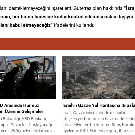
lanı desteklemeyeceğini işaret etti. Guterres plan hakkında
“İsrai
lorinin, her bir un tanesine kadar kontrol edilmesi riskini taşıyor.
planı kabul etmeyeceğiz”
ifadelerini kullandı.
BD Arasında Hürmüz
İsrail’in Gazze Yol Haritasına İtirazla
ri Üzerine Gelişmeler
İsrail, Gazze için üzerinde uzlaşılan
eri Bakanlığı, ABD Başkanı
ateşkes yol haritasının bazı maddelerin
mp’ın Pazartesi başlayacağı
itiraz ediyor ve bu durumu Barış Kurulu
n yeni görüşmeler açıklamasını
üyelerine iletti. Haberlere göre, itirazlar