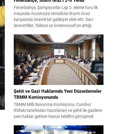
Fenerbahçe, Şampiyonlar Ligi 3. eleme turu ilk
maçında Avusturya temsilcisi Sturm Graz
karşısında önemli bir galibiyet elde etti. Sarı-
lacivertliler, Talisca ve Greenwood’un attığı
gollerle sahadan 2-0 üstün ayrıldı ve rövanş
öncesi avantaj sağladı. Karşılaşma sonrası
takım yönetimi mücadeleyi değerlendirdi ve
gelecek planlarına dair bilgi verdi. Futboldan
sorumlu yönetici Cihan Kamer,...
Şehit ve Gazi Haklarında Yeni Düzenlemeler
TBMM Komisyonunda
TBMM Milli Savunma Komisyonu, Cumhur
İttifakı tarafından hazırlanan ve şehit ile gazilere
yeni haklar getiren kanun teklifini görüşmek
üzere toplandı. Görüşmelerin sonunda teklif
komisyonda kabul edildi ve bir dizi düzenleme