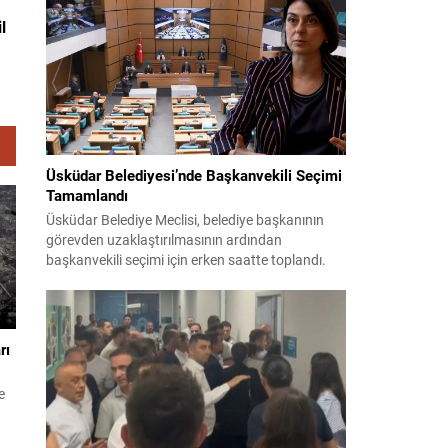
teklifin 12 maddelik düzenlemeleri kamuoyuyla
l
paylaşıldı. Hazırlanan düzenleme, örgütün fiili
varlığını sona erdirdiğinin ve tüm silah ile
mühimmatını teslim ettiğinin güvenlik
kurumlarınca tespiti...
Üsküdar Belediyesi’nde Başkanvekili Seçimi
Tamamlandı
Üsküdar Belediye Meclisi, belediye başkanının
görevden uzaklaştırılmasının ardından
başkanvekili seçimi için erken saatte toplandı.
Soruşturma nedeniyle yerine vekil seçilmesi
gereken süreç yoğun tartışmalar ve itirazlarla
ilerledi. CHP, Sibel Tan Çetinkaya’yı; Cumhur
İttifakı ise Dündar Ziya Gültekin’i aday gösterdi.
rı
Seçimin ilk iki turunda sonuçlar değişmeyince
üçüncü tura ve ardından salt çoğunluk...
e