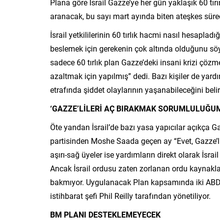
Plana göre İsrail Gazze’ye her gün yaklaşık 60 tırı
aranacak, bu sayı mart ayında biten ateşkes süreci
İsrail yetkililerinin 60 tırlık hacmi nasıl hesapladı
beslemek için gerekenin çok altında olduğunu söyl
sadece 60 tırlık plan Gazze’deki insani krizi çözme
azaltmak için yapılmış” dedi. Bazı kişiler de yar
etrafında şiddet olaylarının yaşanabileceğini belir
‘GAZZE’LİLERİ AÇ BIRAKMAK SORUMLULUĞU
Öte yandan İsrail’de bazı yasa yapıcılar açıkça
partisinden Moshe Saada geçen ay “Evet, Gazze’li
aşırı-sağ üyeler ise yardımların direkt olarak İsra
Ancak İsrail ordusu zaten zorlanan ordu kaynakla
bakmıyor. Uygulanacak Plan kapsamında iki ABD gü
istihbarat şefi Phil Reilly tarafından yönetiliyor.
BM PLANI DESTEKLEMEYECEK