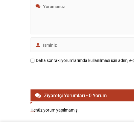
törenleri ve hasta-sivil kayıtları, ölü
Sambhajina
sayısının...
verdiği söyl
önümüzdeki 
Daha sonraki yorumlarımda kullanılması için adım, e-p
Ziyaretçi Yorumları - 0 Yorum
Henüz yorum yapılmamış.