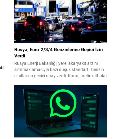
benimsendi. Teklif kapsamında, vazife
malullerinden hayatını kaybedenlerin anne ve
babalarına bağlanacak aylık tutarının, net asgari
ücretin altında olmayacağı hükme bağlanıyor....
Rusya, Euro-2/3/4 Benzinlerine Geçici İzin
Verdi
Rusya Enerji Bakanlığı, yerel akaryakıt arzını
nu
artırmak amacıyla bazı düşük standartlı benzin
sınıflarına geçici onay verdi. Karar, üretim, ithalat
ve satışa yönelik uygulanacak sınırlamaları 1
Temmuz 2027’ye kadar kaldırıyor. Açıklamada
bu düzenlemenin kalıcı bir çevre politikası
değişikliği anlamına gelmediği vurgulanıyor;
kararın geçici olduğu ve uzun vadeli çevre
hedeflerinden sapma amaçlanmadığı...