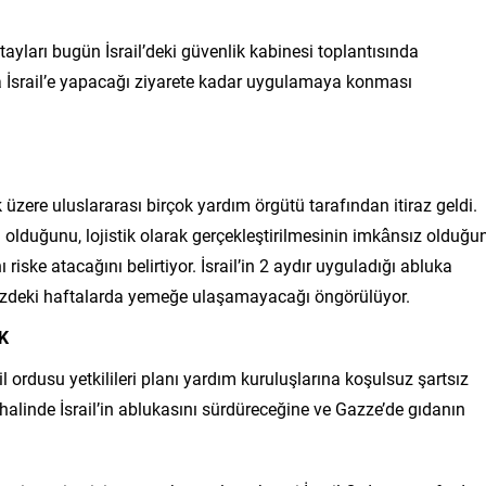
 detayları bugün İsrail’deki güvenlik kabinesi toplantısında
da İsrail’e yapacağı ziyarete kadar uygulamaya konması
üzere uluslararası birçok yardım örgütü tarafından itiraz geldi.
rı olduğunu, lojistik olarak gerçekleştirilmesinin imkânsız olduğu
nı riske atacağını belirtiyor. İsrail’in 2 aydır uyguladığı abluka
müzdeki haftalarda yemeğe ulaşamayacağı öngörülüyor.
K
 ordusu yetkilileri planı yardım kuruluşlarına koşulsuz şartsız
alinde İsrail’in ablukasını sürdüreceğine ve Gazze’de gıdanın