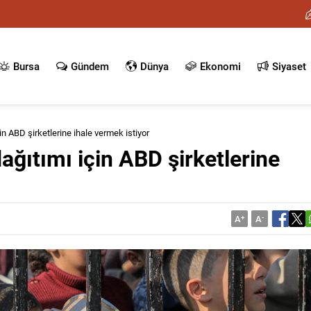
Bursa
Gündem
Dünya
Ekonomi
Siyaset
çin ABD şirketlerine ihale vermek istiyor
dağıtımı için ABD şirketlerine
A
+
A
-