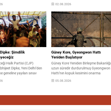
akanlık sözcüsü İsmail Bekai,
özellikle ordunun operasyon özgürlüğü
26
02.08.2026
 haftalık basın toplantısında
silahların imha edilmesi konularında
BD ile müzakere halinde
yoğunlaşıyor. Taraflara yakın kaynaklar
delerini kullandı ve mevcut
İsrail’in iki önemli talepte bulunduğunu
 temasların esasen Umman ile
bildiriyor: askerî birliklerin konuşlandığı
azı’nın geçiş güvenliğine
bölgelerde saldırı düzenleme yetkisini
uğunu belirtti. Hürmüz Boğazı,
koruma arzusu...
sonlandırma...
 Dipke: Şimdilik
Güney Kore, Gyeongwon Hattı
eyeceğiz
Yeniden Başlatıyor
i Halk Partisi (CJP)
Güney Kore Yeniden Birleşme Bakanlığı
hijeet Dipke, Yeni Delhi’den
uzun süredir durdurulmuş Gyeongwon
ke geneline yayılan sınav
Hattı’nın kopuk kesimini onarma
na karşı protestoların
çalışmalarını tekrar başlatacağını
26
05.08.2026
areketin hemen siyaset
açıkladı. Projenin, gelecekte Seul’den
tılmayacağını açıkladı. Dipke,
Kuzey Kore’nin doğusundaki Wonsan
in Eğitim Bakanı Dharmendra
kentine kadar uzanma potansiyeli
 istifasıyla sonuçlanmasına
bulunuyor ve sınır bölgelerindeki erişim 
tileşmenin şu an için çözüm
ekonomik hareketliliği artırması
 savundu. Dipke, Chhatrapati
hedefleniyor. Bakan Chung Dong-youn