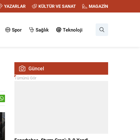
YAZARLAR
KÜLTÜR VE SANAT
MAGAZİN
Spor
Sağlık
Teknoloji
Güncel
Tümünü Gör
Fenerbahçe, Sturm Graz’ı 2-0 Yendi