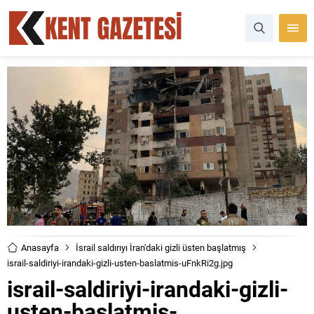
Anasayfa
İsrail saldırıyı İran'daki gizli üsten başlatmış
israil-saldiriyi-irandaki-gizli-usten-baslatmis-uFnkRi2g.jpg
israil-saldiriyi-irandaki-gizli-
usten-baslatmis-