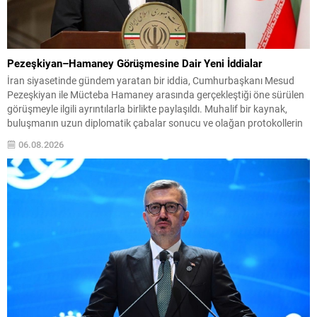
Pezeşkiyan–Hamaney Görüşmesine Dair Yeni İddialar
İran siyasetinde gündem yaratan bir iddia, Cumhurbaşkanı Mesud
Pezeşkiyan ile Mücteba Hamaney arasında gerçekleştiği öne sürülen
görüşmeyle ilgili ayrıntılarla birlikte paylaşıldı. Muhalif bir kaynak,
buluşmanın uzun diplomatik çabalar sonucu ve olağan protokollerin
dışında yapıldığını ileri sürdü. Habere göre görüşme için uzun süre izin
06.08.2026
beklenmiş; izin verildikten sonra da etkinliğin resmi...