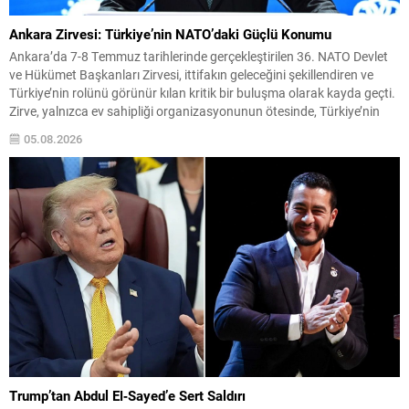
Ankara Zirvesi: Türkiye’nin NATO’daki Güçlü Konumu
Ankara’da 7-8 Temmuz tarihlerinde gerçekleştirilen 36. NATO Devlet
ve Hükümet Başkanları Zirvesi, ittifakın geleceğini şekillendiren ve
Türkiye’nin rolünü görünür kılan kritik bir buluşma olarak kayda geçti.
Zirve, yalnızca ev sahipliği organizasyonunun ötesinde, Türkiye’nin
stratejik iletişim ve diplomatik etkinliğini uluslararası arenada
05.08.2026
pekiştirdi. Uluslararası güvenlik ortamı eş zamanlı ve çok boyutlu
tehditlerle...
Trump’tan Abdul El‑Sayed’e Sert Saldırı