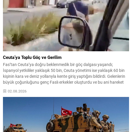
Ceuta’ya Toplu Göç ve Gerilim
Fas’tan Ceuta’ya doğru beklenmedik bir göç dalgası yaşandı;
İspanyol yetkililer yaklaşık 50 bin, Ceuta yönetimi ise yaklaşık 60 bin
kişinin kara ve deniz yollarıyla kente giriş yaptığını bildirdi. Gelenlerin
büyük çoğunluğunu genç Faslı erkekler oluşturdu ve bu ani hareket
şehirde günlük yaşamı derinden etkiledi. Şehrin nüfusu yaklaşık 84 bin
02.08.2026
olduğu...