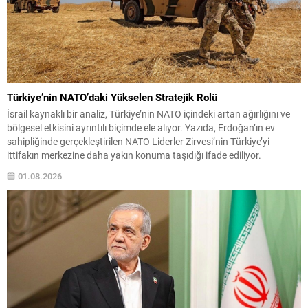
Türkiye’nin NATO’daki Yükselen Stratejik Rolü
İsrail kaynaklı bir analiz, Türkiye’nin NATO içindeki artan ağırlığını ve
bölgesel etkisini ayrıntılı biçimde ele alıyor. Yazıda, Erdoğan’ın ev
sahipliğinde gerçekleştirilen NATO Liderler Zirvesi’nin Türkiye’yi
ittifakın merkezine daha yakın konuma taşıdığı ifade ediliyor.
Analizde, Türkiye’nin hem askeri hem de coğrafi avantajları üzerinden
01.08.2026
ittifak içinde giderek vazgeçilmez hale geldiği vurgulanıyor. Bu...