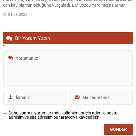
can kayıplarının olduğunu vurguladı. BM Sözcü Yardımcısı Farhan
Haq, New York’taki basın toplantısında, Gazze genelinde hava
04.08.2026
saldırıları, topçu atışları ve silahlı saldırıların sürdüğünü; bunun
sonucunda...
Bir Yorum Yazın
Daha sonraki yorumlarımda kullanılması için adım, e-posta
adresim ve site adresim bu tarayıcıya kaydedilsin.