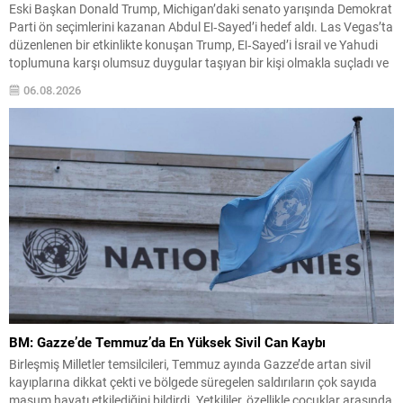
Eski Başkan Donald Trump, Michigan’daki senato yarışında Demokrat
Parti ön seçimlerini kazanan Abdul El‑Sayed’i hedef aldı. Las Vegas’ta
düzenlenen bir etkinlikte konuşan Trump, El‑Sayed’i İsrail ve Yahudi
toplumuna karşı olumsuz duygular taşıyan bir kişi olmakla suçladı ve
onu “komünist” olarak nitelendirdi. Trump, konuşmasında El‑Sayed’in
06.08.2026
“Yahudilerden nefret ettiğini” öne sürerek, bu...
BM: Gazze’de Temmuz’da En Yüksek Sivil Can Kaybı
Birleşmiş Milletler temsilcileri, Temmuz ayında Gazze’de artan sivil
kayıplarına dikkat çekti ve bölgede süregelen saldırıların çok sayıda
masum hayatı etkilediğini bildirdi. Yetkililer, özellikle çocuklar arasında