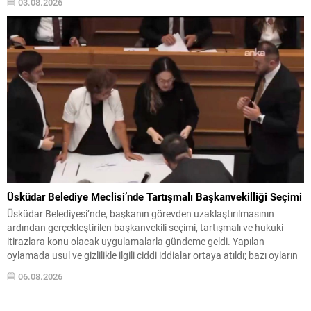
03.08.2026
ilgili değerlendirmesinde, yarın yapılacak toplantıda Avrupa Birliği
ülkelerinden dayanışma isteyeceklerini belirtti. Albares, ayrıca krizin
başında Fas...
Üsküdar Belediye Meclisi’nde Tartışmalı Başkanvekilliği Seçimi
Üsküdar Belediyesi’nde, başkanın görevden uzaklaştırılmasının
ardından gerçekleştirilen başkanvekili seçimi, tartışmalı ve hukuki
itirazlara konu olacak uygulamalarla gündeme geldi. Yapılan
oylamada usul ve gizlilikle ilgili ciddi iddialar ortaya atıldı; bazı oyların
geçersiz sayılması ve meclis içindeki yönlendirmeler kamuoyunda
06.08.2026
tepkilere yol açtı. Seçim sürecinde yaşanan gelişmeler, parti grupları
arasındaki gerilimi artırdı. CHP’nin...