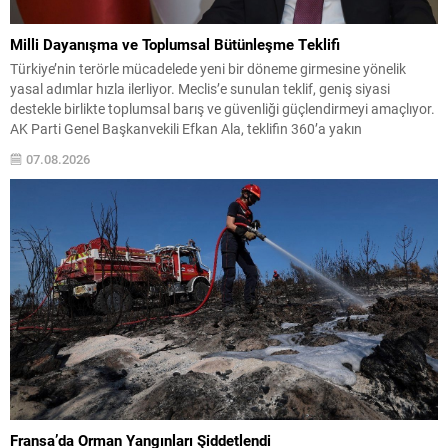
Milli Dayanışma ve Toplumsal Bütünleşme Teklifi
Türkiye’nin terörle mücadelede yeni bir döneme girmesine yönelik
yasal adımlar hızla ilerliyor. Meclis’e sunulan teklif, geniş siyasi
destekle birlikte toplumsal barış ve güvenliği güçlendirmeyi amaçlıyor.
AK Parti Genel Başkanvekili Efkan Ala, teklifin 360’a yakın
milletvekilinin imzasıyla TBMM Başkanlığı’na verildiğini belirterek, hem
07.08.2026
siyasi hem de toplumsal düzeyde önemli bir destek bulunduğunu...
Fransa’da Orman Yangınları Şiddetlendi