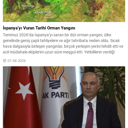
İspanya’yı Vuran Tarihi Orman Yangını
Temmuz 2026’da İspanya’yı saran bir dizi orman yangını, ülke
genelinde geniş çaplı tahliyelere ve ağır tahribata neden oldu. Sıcak
hava dalgasıyla birleşen yangınlar, birçok yerleşim yerini tehdit etti ve
acil müdahale ekiplerini uzun süre meşgul etti. Yetkililerin verdiği
bilgiye göre, Avila eyaletindeki en büyük odak yaklaşık 50 bin hektarlık
07.08.2026
alanı...