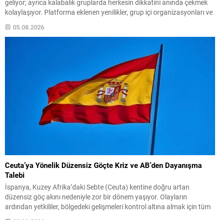
geliyor; ayrıca kalabalık gruplarda herkesin dikkatini anında çekmek
kolaylaşıyor. Platforma eklenen yenilikler, grup içi organizasyonları ve
duyuruları yönetmeyi daha pratik bir hâle getiriyor. Aşağıda öne çıkan
05.08.2026
değişiklikler ve kullanım notları özetlenmiştir. Anketlerde esneklik ve...
Ceuta’ya Yönelik Düzensiz Göçte Kriz ve AB’den Dayanışma
Talebi
İspanya, Kuzey Afrika’daki Sebte (Ceuta) kentine doğru artan
düzensiz göç akını nedeniyle zor bir dönem yaşıyor. Olayların
ardından yetkililer, bölgedeki gelişmeleri kontrol altına almak için tüm
imkanları seferber ettiklerini bildirdi. İçişleri Bakanı Albares, konuyla