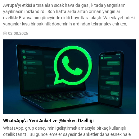
Avrupa’yı etkisi altına alan sıcak hava dalgası, kıtada yangınların
yayılmasını hızlandırdı. Son haftalarda artan orman yangınları
özellikle Fransa’nın güneyinde ciddi boyutlara ulaştı. Var vilayetindeki
yangınlar kısa bir sakinlik döneminin ardından tekrar alevlenirken,
bölgeye hızlı ve yoğun bir müdahale gerçekleştirildi. Havadan ve
02.08.2026
karadan yapılan operasyonlarla alevlere karşı mücadele sürüyor.
Yoğun Müdahale...
WhatsApp’a Yeni Anket ve @herkes Özelliği
WhatsApp, grup deneyimini geliştirmek amacıyla birkaç kullanışlı
özellik tanıttı. Bu güncellemeler sayesinde anketler daha esnek hale