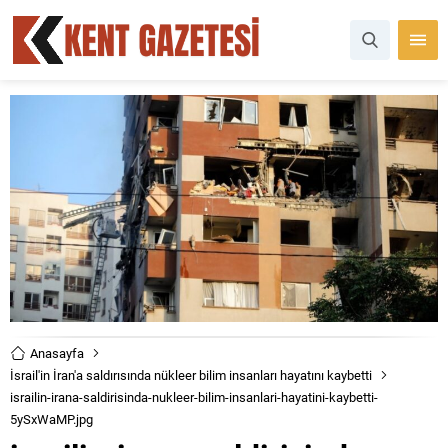
Anasayfa
İsrail'in İran'a saldırısında nükleer bilim insanları hayatını kaybetti
israilin-irana-saldirisinda-nukleer-bilim-insanlari-hayatini-kaybetti-
5ySxWaMP.jpg