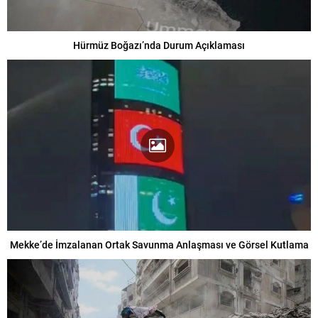
Hürmüz Boğazı’nda Durum Açıklaması
Mekke’de İmzalanan Ortak Savunma Anlaşması ve Görsel Kutlama