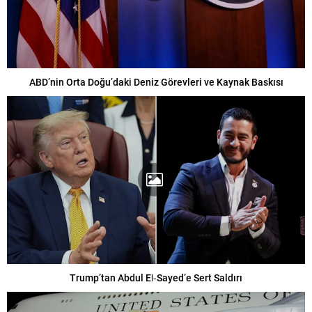
ABD’nin Orta Doğu’daki Deniz Görevleri ve Kaynak Baskısı
Trump’tan Abdul El‑Sayed’e Sert Saldırı