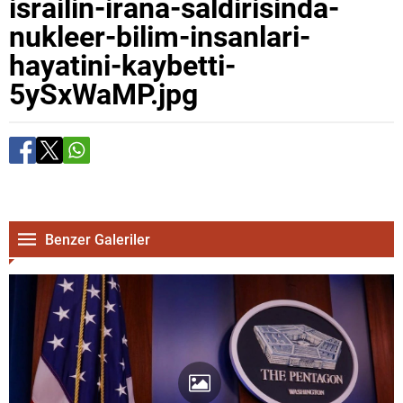
israilin-irana-saldirisinda-
nukleer-bilim-insanlari-
hayatini-kaybetti-
5ySxWaMP.jpg
Benzer Galeriler