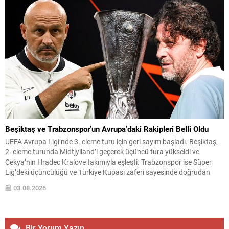
Beşiktaş ve Trabzonspor’un Avrupa’daki Rakipleri Belli Oldu
UEFA Avrupa Ligi’nde 3. eleme turu için geri sayım başladı. Beşiktaş,
2. eleme turunda Midtjylland’i geçerek üçüncü tura yükseldi ve
Çekya’nın Hradec Kralove takımıyla eşleşti. Trabzonspor ise Süper
Lig’deki üçüncülüğü ve Türkiye Kupası zaferi sayesinde doğrudan
play-off turundan turnuvaya katılma hakkı elde etti. Play-off
03.08.2026
Eşleşmeleri ve Tarihler Beşiktaş, 3. eleme...
Bir Yorum Yazın