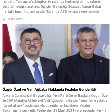
reddetti; Tahran, Washington ile şu anda herhangi bir müzakere
yürütülmediğini açıkladı. Dışişleri Bakanlığı Sözcüsü İsmail Bekai,
haftalık basın toplantısında “Şu anda ABD ile müzakere halinde
değiliz” dedi ve devam eden temasların ağırlıklı olarak Hürmüz
03.08.2026
Boğazı’nın güvenliğine ilişkin Umman ile sürdürüldüğünü belirtti.
Boğazın...
Özgür Özel ve Veli Ağbaba Hakkında Fezleke Gönderildi
Ankara Cumhuriyet Başsavcılığı, Yeni Parti Genel Başkanı Özgür Özel
ile CHP Malatya Milletvekili Veli Ağbaba hakkında, “zincirleme şekilde
rüşvet almak” suçlamasıyla düzenlenen fezlekeleri Adalet
Bakanlığı’na sevk etti. Fezlekeler, 31 Mart 2024 yerel seçimleri ve 4-5