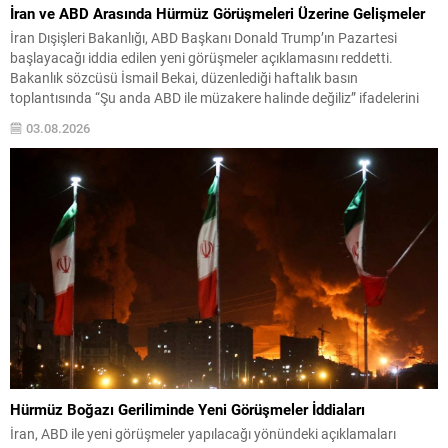
İran ve ABD Arasında Hürmüz Görüşmeleri Üzerine Gelişmeler
İran Dışişleri Bakanlığı, ABD Başkanı Donald Trump’ın Pazartesi
başlayacağı iddia edilen yeni görüşmeler açıklamasını reddetti.
Bakanlık sözcüsü İsmail Bekai, düzenlediği haftalık basın
toplantısında “Şu anda ABD ile müzakere halinde değiliz” ifadelerini
kullandı ve mevcut diplomatik temasların esasen Umman ile Hürmüz
03.08.2026
Boğazı’nın geçiş güvenliğine ilişkin olduğunu belirtti. Hürmüz Boğazı,
çatışmayı sonlandırma...
Hürmüz Boğazı Geriliminde Yeni Görüşmeler İddiaları
İran, ABD ile yeni görüşmeler yapılacağı yönündeki açıklamaları