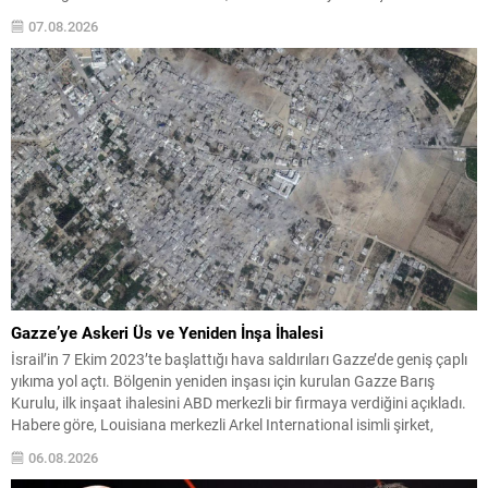
Kasım 2023’teki CHP 38. Olağan Kurultayı sürecine ilişkin iddiaları
07.08.2026
kapsıyor. Daha önce Antalya ve İstanbul...
Gazze’ye Askeri Üs ve Yeniden İnşa İhalesi
İsrail’in 7 Ekim 2023’te başlattığı hava saldırıları Gazze’de geniş çaplı
yıkıma yol açtı. Bölgenin yeniden inşası için kurulan Gazze Barış
Kurulu, ilk inşaat ihalesini ABD merkezli bir firmaya verdiğini açıkladı.
Habere göre, Louisiana merkezli Arkel International isimli şirket,
kurulun onayladığı ilk projeyi üstlenmek üzere seçildi. Söz konusu
06.08.2026
proje, bölgede Fas...