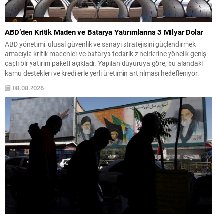
ABD’den Kritik Maden ve Batarya Yatırımlarına 3 Milyar Dolar
ABD yönetimi, ulusal güvenlik ve sanayi stratejisini güçlendirmek
amacıyla kritik madenler ve batarya tedarik zincirlerine yönelik geniş
çaplı bir yatırım paketi açıkladı. Yapılan duyuruya göre, bu alandaki
kamu destekleri ve kredilerle yerli üretimin artırılması hedefleniyor.
Başkan Trump tarafından düzenlenen toplantıda, madencilik
08.08.2026
sektöründen çok sayıda yönetici, yatırımcı ve akademisyen hazır
bulundu....