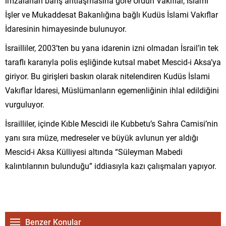
imzalanan barış antlaşmasına göre Ürdün Vakıflar, İslami
İşler ve Mukaddesat Bakanlığına bağlı Kudüs İslami Vakıflar
İdaresinin himayesinde bulunuyor.
İsrailliler, 2003’ten bu yana idarenin izni olmadan İsrail’in tek
taraflı kararıyla polis eşliğinde kutsal mabet Mescid-i Aksa’ya
giriyor. Bu girişleri baskın olarak nitelendiren Kudüs İslami
Vakıflar İdaresi, Müslümanların egemenliğinin ihlal edildiğini
vurguluyor.
İsrailliler, içinde Kıble Mescidi ile Kubbetu’s Sahra Camisi’nin
yanı sıra müze, medreseler ve büyük avlunun yer aldığı
Mescid-i Aksa Külliyesi altında “Süleyman Mabedi
kalıntılarının bulunduğu” iddiasıyla kazı çalışmaları yapıyor.
Benzer Konular