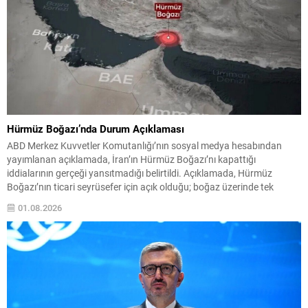
Hürmüz Boğazı’nda Durum Açıklaması
ABD Merkez Kuvvetler Komutanlığı’nın sosyal medya hesabından
yayımlanan açıklamada, İran’ın Hürmüz Boğazı’nı kapattığı
iddialarının gerçeği yansıtmadığı belirtildi. Açıklamada, Hürmüz
Boğazı’nın ticari seyrüsefer için açık olduğu; boğaz üzerinde tek
başına kontrol sahibi olunmadığı vurgulandı. Geçişler ve Durum
01.08.2026
Açıklamada son dört aylık dönemde binlerce geminin uluslararası su
yolundan geçiş yaptığına dikkat çekildi...