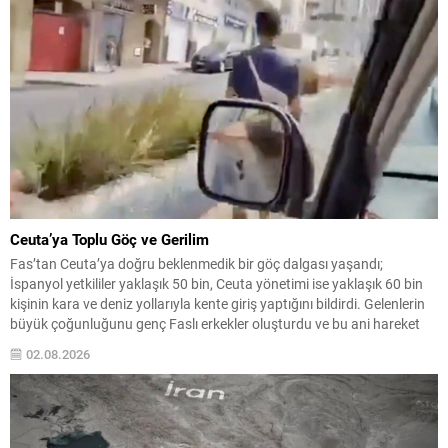
Ceuta’ya Toplu Göç ve Gerilim
Fas’tan Ceuta’ya doğru beklenmedik bir göç dalgası yaşandı;
İspanyol yetkililer yaklaşık 50 bin, Ceuta yönetimi ise yaklaşık 60 bin
kişinin kara ve deniz yollarıyla kente giriş yaptığını bildirdi. Gelenlerin
büyük çoğunluğunu genç Faslı erkekler oluşturdu ve bu ani hareket
şehirde günlük yaşamı derinden etkiledi. Şehrin nüfusu yaklaşık 84 bin
02.08.2026
olduğu...