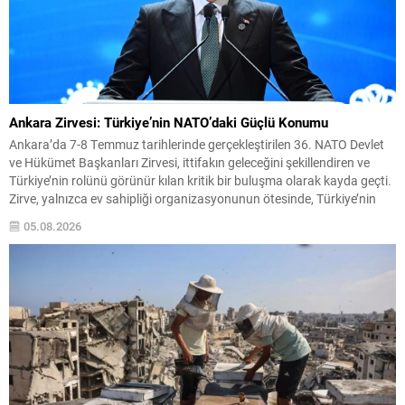
Ankara Zirvesi: Türkiye’nin NATO’daki Güçlü Konumu
Ankara’da 7-8 Temmuz tarihlerinde gerçekleştirilen 36. NATO Devlet
ve Hükümet Başkanları Zirvesi, ittifakın geleceğini şekillendiren ve
Türkiye’nin rolünü görünür kılan kritik bir buluşma olarak kayda geçti.
Zirve, yalnızca ev sahipliği organizasyonunun ötesinde, Türkiye’nin
stratejik iletişim ve diplomatik etkinliğini uluslararası arenada
05.08.2026
pekiştirdi. Uluslararası güvenlik ortamı eş zamanlı ve çok boyutlu
tehditlerle...