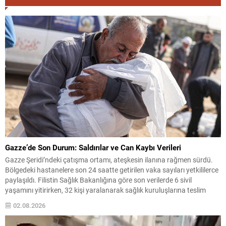
Gazze’de Son Durum: Saldırılar ve Can Kaybı Verileri
Gazze Şeridi’ndeki çatışma ortamı, ateşkesin ilanına rağmen sürdü.
Bölgedeki hastanelere son 24 saatte getirilen vaka sayıları yetkililerce
paylaşıldı. Filistin Sağlık Bakanlığına göre son verilerde 6 sivil
yaşamını yitirirken, 32 kişi yaralanarak sağlık kuruluşlarına teslim
edildi. Resmi Sayılar ve Yaralı/Ölü Rakamları 10 Ekim tarihinde
02.08.2026
yürürlüğe giren ateşkes anlaşmasından bu yana bildirilen...