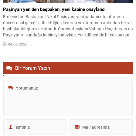
Paşinyan yeniden başbakan, yeni kabine onaylandı
Ermenistan Başbakanı Nikol Paşinyan, yeni parlamento oturumu
öncesi usul gereği istifa ettiğini duyurdu ve oturumun ardından tekrar
başbakanlık görevine atandı. Cumhurbaşkanı Vahagn Haçaturyan da
Paşinyan’ın sunduğu kabineyi onayladı. Yeni dönemde birçok bakan
görevlerini korurken, Yüksek Teknoloji Sanayi Bakanlığı’nda değişiklik
04.08.2026
yapıldı: Mkhitar Hayrapetyan’ın yerine Davit Tadevosyan atandı.
Dışişleri Bakanı Ararat Mirzoyan,...
Bir Yorum Yazın