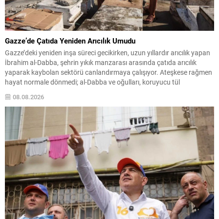
Gazze’de Çatıda Yeniden Arıcılık Umudu
Gazze’deki yeniden inşa süreci gecikirken, uzun yıllardır arıcılık yapan
İbrahim al-Dabba, şehrin yıkık manzarası arasında çatıda arıcılık
yaparak kaybolan sektörü canlandırmaya çalışıyor. Ateşkese rağmen
hayat normale dönmedi; al-Dabba ve oğulları, koruyucu tül
şapkalarını giyip metal körüklerle birlikte Tel al-Hawa’daki bir konutun
08.08.2026
çatısına taşınan kovanları düzenli olarak kontrol ediyor. Yıkılmış
binaların...