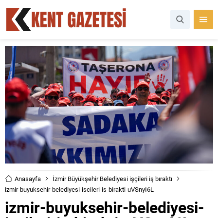
Anasayfa
İzmir Büyükşehir Belediyesi işçileri iş bıraktı
izmir-buyuksehir-belediyesi-iscileri-is-birakti-uVSnyI6L
izmir-buyuksehir-belediyesi-