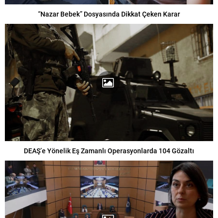
“Nazar Bebek” Dosyasında Dikkat Çeken Karar
DEAŞ’e Yönelik Eş Zamanlı Operasyonlarda 104 Gözaltı