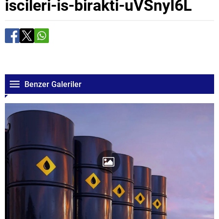
iscileri-is-birakti-uVSnyI6L
Benzer Galeriler