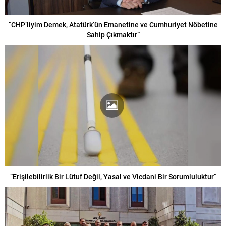
“CHP’liyim Demek, Atatürk’ün Emanetine ve Cumhuriyet Nöbetine
Sahip Çıkmaktır”
“Erişilebilirlik Bir Lütuf Değil, Yasal ve Vicdani Bir Sorumluluktur”