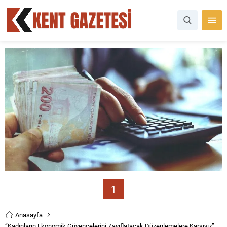
1
Anasayfa
“Kadınların Ekonomik Güvencelerini Zayıflatacak Düzenlemelere Karşıyız”