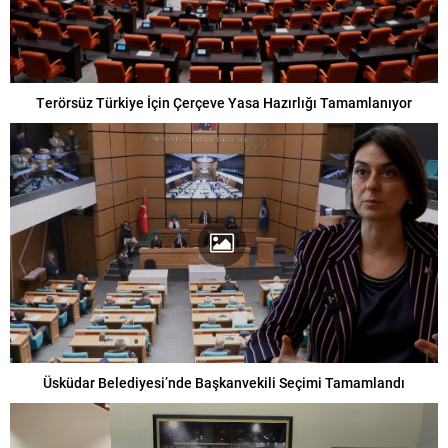
Terörsüz Türkiye İçin Çerçeve Yasa Hazırlığı Tamamlanıyor
Üsküdar Belediyesi’nde Başkanvekili Seçimi Tamamlandı