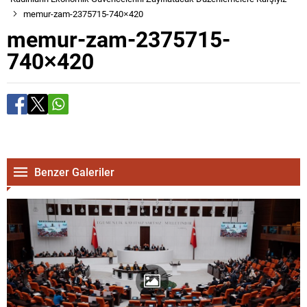
memur-zam-2375715-740×420
memur-zam-2375715-
740×420
Benzer Galeriler