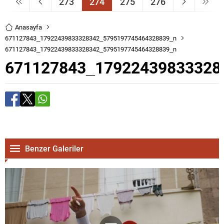
273
274
275
276
Anasayfa
671127843_17922439833328342_5795197745464328839_n
671127843_17922439833328342_5795197745464328839_n
671127843_17922439833328
Benzer Galeriler