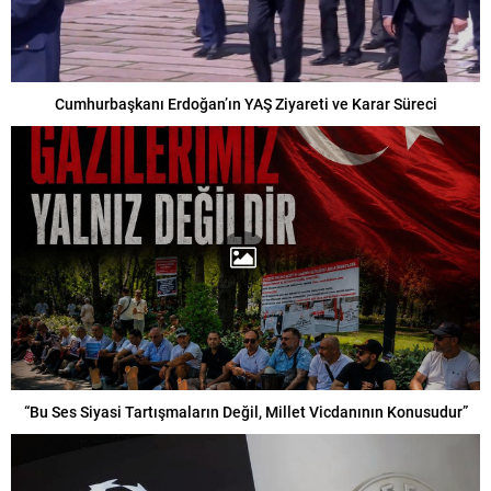
Cumhurbaşkanı Erdoğan’ın YAŞ Ziyareti ve Karar Süreci
“Bu Ses Siyasi Tartışmaların Değil, Millet Vicdanının Konusudur”