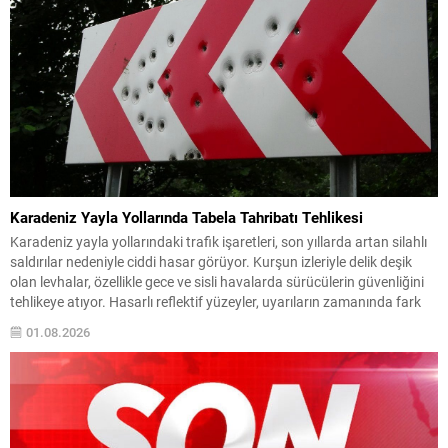
Karadeniz Yayla Yollarında Tabela Tahribatı Tehlikesi
Karadeniz yayla yollarındaki trafik işaretleri, son yıllarda artan silahlı
saldırılar nedeniyle ciddi hasar görüyor. Kurşun izleriyle delik deşik
olan levhalar, özellikle gece ve sisli havalarda sürücülerin güvenliğini
tehlikeye atıyor. Hasarlı reflektif yüzeyler, uyarıların zamanında fark
edilmesini engellediğinden, dar ve virajlı güzergâhlarda kaza riskini
01.08.2026
yükseltiyor. Bölge halkı ve sık yolculuk yapan...