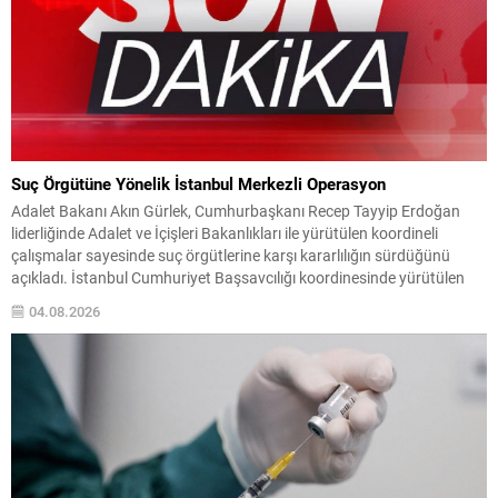
Suç Örgütüne Yönelik İstanbul Merkezli Operasyon
Adalet Bakanı Akın Gürlek, Cumhurbaşkanı Recep Tayyip Erdoğan
liderliğinde Adalet ve İçişleri Bakanlıkları ile yürütülen koordineli
çalışmalar sayesinde suç örgütlerine karşı kararlılığın sürdüğünü
açıkladı. İstanbul Cumhuriyet Başsavcılığı koordinesinde yürütülen
soruşturma ve emniyet operasyonlarının sahada etkin şekilde
04.08.2026
uygulandığını belirtti. Soruşturmada, düşük bedelli gayrimenkullerin
sahte ekspertiz raporlarıyla değeri yükseltilerek muvazaalı satış
yoluyla...