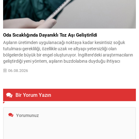
Oda Sıcaklığında Dayanıklı Toz Aşı Geliştirildi
Aşıların üretimden uygulanacağı noktaya kadar kesintisiz soğuk
tutulması gerekliliği, özellikle uzak ve altyapı yetersizliği olan
bölgelerde büyük bir engel oluşturuyor. İngiltere’deki araştırmacıların
geliştirdiği yeni yöntem, aşıların buzdolabına duyduğu ihtiyacı
azaltma potansiyeli taşıyan bir çözüm sunuyor. Bilim insanları, sıvı
06.08.2026
formdaki tetanoz-difteri aşısını özel bir kurutma süreciyle toz hâline
getirerek, oda sıcaklığında...
Bir Yorum Yazın