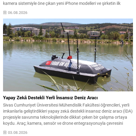
kamera sistemiyle öne çıkan yeni iPhone modelleri ve şirketin ilk
katlanabilir telefonu öne çıkıyor. Pro serisi iPhone’ların teknik
06.08.2026
iyileştirmeleri, daha büyük piller ve...
Yapay Zekâ Destekli Yerli İnsansız Deniz Aracı
Sivas Cumhuriyet Üniversitesi Mühendislik Fakültesi öğrencileri, yerli
imkanlarla geliştirdikleri yapay zekâ destekli insansız deniz aracı (İDA)
projesiyle savunma teknolojilerinde dikkat çeken bir çalışma ortaya
koydu. Araç; kamera, sensör ve drone entegrasyonuyla çevresini
analiz edip otonom görevler gerçekleştirebiliyor. Geliştirilen sistem,
03.08.2026
deniz üzerinde bağımsız hareket edebilmenin ötesinde; hava, kara ve