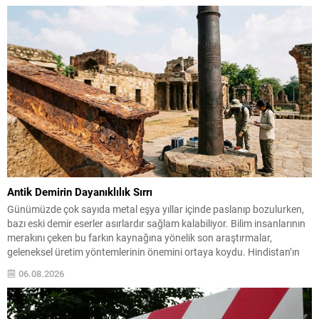
deniz unsurlarını...
Antik Demirin Dayanıklılık Sırrı
Günümüzde çok sayıda metal eşya yıllar içinde paslanıp bozulurken,
bazı eski demir eserler asırlardır sağlam kalabiliyor. Bilim insanlarının
merakını çeken bu farkın kaynağına yönelik son araştırmalar,
geleneksel üretim yöntemlerinin önemini ortaya koydu. Hindistan’ın
orta kesiminden Agaria ustalarının kuşaktan kuşağa aktardığı demir
06.08.2026
işleme teknikleri incelendiğinde, metalin yüzeyinde kendiliğinden
oluşan koruyucu bir...