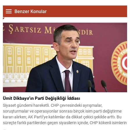
Benzer Konular
Ümit Dikbayır’ın Parti Değişikliği İddiası
Siyaset gündemi hareketli. CHP çevresindeki ayrışmalar,
soruşturmalar ve operasyonlar sonrası birçok isim parti değiştirme
kararı alırken; AK Parti’ye katılımlar da dikkat çekici şekilde arttı. Bu
süreçte farklı partilerden geçen siyasilerin içinde, CHP kökenli isimlerin
öne çıktığı gözlendi. Sakarya Milletvekili Ümit Dikbayır hakkında son