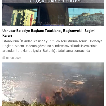
Üsküdar Belediye Başkanı Tutuklandı, Başkanvekili Seçimi
Kararı
İstanbul’un Üsküdar ilçesinde yürütülen soruşturma sonucu Belediye
Başkanı Sinem Dedetaş gözaltına alındı ve savcılıktaki işlemlerinin
ardından tutuklandı. İçişleri Bakanlığı, tutuklama sonrasında
Dedetaş’ı geçici olarak görevden uzaklaştırdı. Soruşturma
01.08.2026
kapsamında, ilgililere yönelik “suç işlemek amacıyla örgüt kurma,
rüşvet ve irtikap” iddiaları yer alıyor. Valilikten yapılan açıklamada,
dosyaya ilişkin işlemlerin devam ettiği bilgisi...