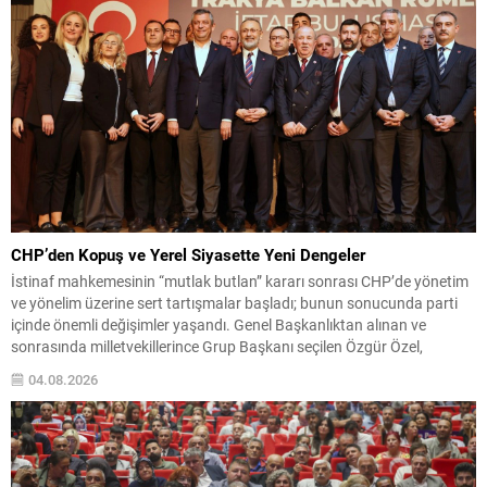
CHP’den Kopuş ve Yerel Siyasette Yeni Dengeler
İstinaf mahkemesinin “mutlak butlan” kararı sonrası CHP’de yönetim
ve yönelim üzerine sert tartışmalar başladı; bunun sonucunda parti
içinde önemli değişimler yaşandı. Genel Başkanlıktan alınan ve
sonrasında milletvekillerince Grup Başkanı seçilen Özgür Özel,
olağanüstü kurultay taleplerinin karşılanmaması üzerine partiden
04.08.2026
ayrılarak Yeni Parti’yi kurdu. Bu gelişme, partinin meclisteki
konumunu etkileyerek ana muhalefet...