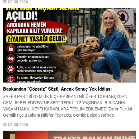
02.08.2026
dönemde en çok konuşulan konu, tekrar bir...
Başkandan “Çözeriz” Sözü, Ancak Sonuç Yok İddiası
ZAFER PARTİSİ GEMLİK İLÇE BAŞKANI NİLÜFER TOPRAKÇI’DAN
GEMLİK BELEDİYESİ’NE SERT TEPKİ: “12 YAŞINDAKİ BİR CANIN
YAŞAM HAKKI KEYFİ KARARLARA TESLİM EDİLEMEZ” Zafer Partisi
Gemlik İlçe Başkanı Nilüfer Toprakçı, Gemlik Belediyesi’nde
yaşandığını belirttiği bir sahiplendirme sürecine ilişkin kamuoyuna
03.08.2026
kapsamlı bir açıklama yaptı. Toprakçı, yıllardır sokakta vatandaşların
bakımını üstlendiği 12 yaşındaki yaşlı...