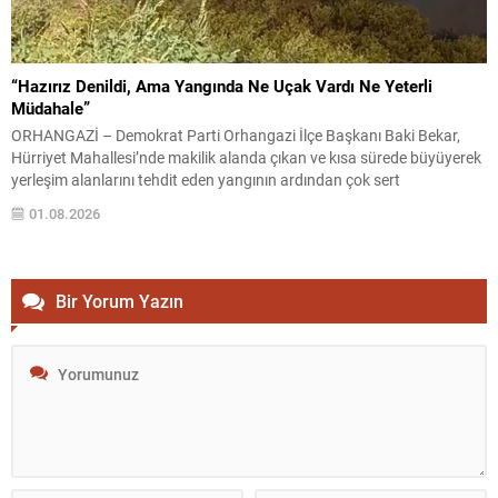
“Hazırız Denildi, Ama Yangında Ne Uçak Vardı Ne Yeterli
Müdahale”
ORHANGAZİ – Demokrat Parti Orhangazi İlçe Başkanı Baki Bekar,
Hürriyet Mahallesi’nde makilik alanda çıkan ve kısa sürede büyüyerek
yerleşim alanlarını tehdit eden yangının ardından çok sert
açıklamalarda bulundu. Yangının ilk anlarından itibaren bölgede
01.08.2026
incelemelerde bulunduklarını belirten Bekar, müdahale sürecinde ciddi
koordinasyon eksiklikleri ve hazırlık yetersizlikleri yaşandığını öne
sürerek yetkilileri eleştirdi....
Bir Yorum Yazın