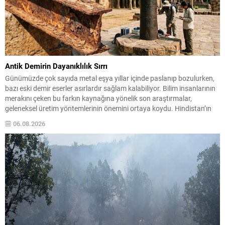
Antik Demirin Dayanıklılık Sırrı
Günümüzde çok sayıda metal eşya yıllar içinde paslanıp bozulurken,
bazı eski demir eserler asırlardır sağlam kalabiliyor. Bilim insanlarının
merakını çeken bu farkın kaynağına yönelik son araştırmalar,
geleneksel üretim yöntemlerinin önemini ortaya koydu. Hindistan’ın
orta kesiminden Agaria ustalarının kuşaktan kuşağa aktardığı demir
06.08.2026
işleme teknikleri incelendiğinde, metalin yüzeyinde kendiliğinden
oluşan koruyucu bir...