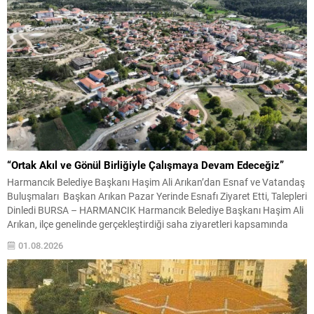
“Ortak Akıl ve Gönül Birliğiyle Çalışmaya Devam Edeceğiz”
Harmancık Belediye Başkanı Haşim Ali Arıkan’dan Esnaf ve Vatandaş
Buluşmaları Başkan Arıkan Pazar Yerinde Esnafı Ziyaret Etti, Talepleri
Dinledi BURSA – HARMANCIK Harmancık Belediye Başkanı Haşim Ali
Arıkan, ilçe genelinde gerçekleştirdiği saha ziyaretleri kapsamında
pazar yerinde esnaf ve vatandaşlarla bir araya geldi. İlçenin ekonomik
01.08.2026
ve sosyal yaşamında önemli bir yere...