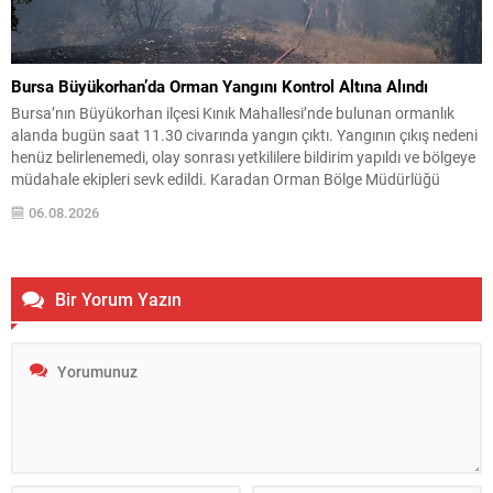
Bursa Büyükorhan’da Orman Yangını Kontrol Altına Alındı
Bursa’nın Büyükorhan ilçesi Kınık Mahallesi’nde bulunan ormanlık
alanda bugün saat 11.30 civarında yangın çıktı. Yangının çıkış nedeni
henüz belirlenemedi, olay sonrası yetkililere bildirim yapıldı ve bölgeye
müdahale ekipleri sevk edildi. Karadan Orman Bölge Müdürlüğü
ekipleri ve itfaiye araçlarıyla yapılan ilk müdahaleye, havadan bir
06.08.2026
helikopter desteği eklendi. Ekipler, havadan ve karadan...
Bir Yorum Yazın