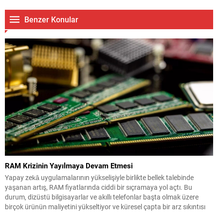
Benzer Konular
RAM Krizinin Yayılmaya Devam Etmesi
Yapay zekâ uygulamalarının yükselişiyle birlikte bellek talebinde
yaşanan artış, RAM fiyatlarında ciddi bir sıçramaya yol açtı. Bu
durum, dizüstü bilgisayarlar ve akıllı telefonlar başta olmak üzere
birçok ürünün maliyetini yükseltiyor ve küresel çapta bir arz sıkıntısı
riski doğuruyor. Samsung Finans Direktörü’nün işaret ettiği üzere,