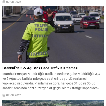
02.08.2026
mikroçip tedarikindeki darboğazın 2027’de derinleşmesi ve...
İstanbul’da 3-5 Ağustos Gece Trafik Kısıtlaması
İstanbul Emniyet Müdürlüğü Trafik Denetleme Şube Müdürlüğü, 3, 4
ve 5 Ağustos tarihlerinde gece saatlerinde yol düzenlemesi
yapılacağını duyurdu. Planlamaya göre, her gece 01.00 ile 05.00
saatleri arasında bazı güzergahlar geçici olarak trafiğe kapatılacak.
Belirtilen saat aralığında kapatılacak yollar arasında Beylerbeyi Köprü
02.08.2026
Katılımı, Kısıklı Caddesi Altunizade Köprü Katılımı, Altunizade
Kavşağı...