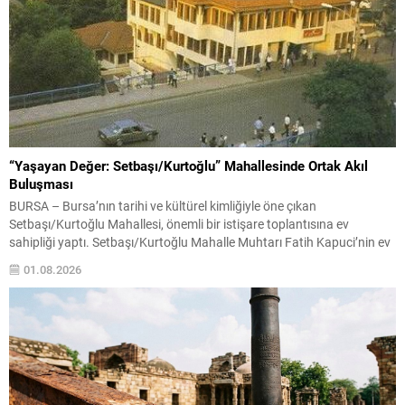
“Yaşayan Değer: Setbaşı/Kurtoğlu” Mahallesinde Ortak Akıl
Buluşması
BURSA – Bursa’nın tarihi ve kültürel kimliğiyle öne çıkan
Setbaşı/Kurtoğlu Mahallesi, önemli bir istişare toplantısına ev
sahipliği yaptı. Setbaşı/Kurtoğlu Mahalle Muhtarı Fatih Kapuci’nin ev
sahipliğinde gerçekleştirilen buluşmada, AK Parti Bursa İl Başkanı
01.08.2026
Davut Gürkan, Yıldırım Belediye Başkanı Oktay Yılmaz ve AK Parti
Yıldırım İlçe Başkanı İrfan Akkaya mahalleyi ziyaret ederek...