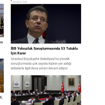
Tümünü Gör
nı
İBB Yolsuzluk Soruşturmasında 53 Tutuklu
İçin Karar
İstanbul Büyükşehir Belediyesi’ne yönelik
soruşturmada çok sayıda kişinin yer aldığı
iddialarla ilgili dava süreci devam ediyor.
Mahkeme, savcının görüşünü aldıktan sonra
sanıkların tutukluluk hallerini ayrı ayrı
değerlendirdi. İnceleme sonucunda, aralarında
Ekrem İmamoğlu’nun da bulunduğu 53 tutuklu
hakkında tutukluluk hallerinin sürdürülmesine
karar verildi. İddialar ve değerlendirilen talepler
l,
Soruşturma kapsamında sanıklara yöneltilen...