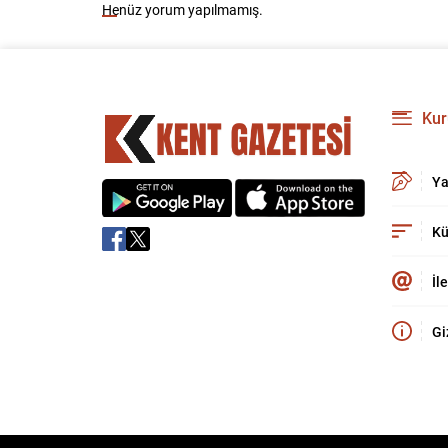
Henüz yorum yapılmamış.
Kur
Ya
Kü
İl
Gi