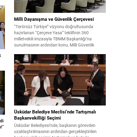
Milli Dayanışma ve Güvenlik Çerçevesi
“Terörsüz Türkiye” vizyonu doğrultusunda
hazırlanan “Çerçeve Yasa” teklifinin 360
milletvekili imzasıyla TBMM Başkanlığı’na
sunulmasının ardından konu, Milli Güvenlik
Kurulu (MGK) toplantısında ele alınmıştır.
k
Toplantı sonrası yayımlanan sekiz maddelik
bildiri, ülke güvenliği ve bölgesel gelişmelere dair
değerlendirmeleri içermektedir. Yaklaşık 2 saat
15 dakika süren oturumun sonuç metninde;
terörle mücadele, bölgesel istikrar,...
Üsküdar Belediye Meclisi’nde Tartışmalı
Başkanvekilliği Seçimi
di
Üsküdar Belediyesi’nde, başkanın görevden
!”
uzaklaştırılmasının ardından gerçekleştirilen