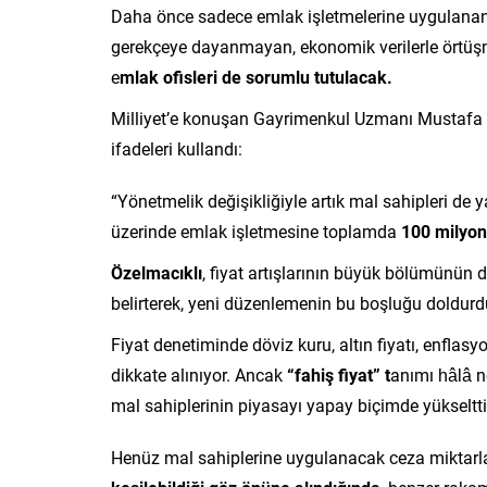
Daha önce sadece emlak işletmelerine uygulanan 
gerekçeye dayanmayan, ekonomik verilerle örtüşmey
e
mlak ofisleri de sorumlu tutulacak.
Milliyet’e konuşan Gayrimenkul Uzmanı Mustafa 
ifadeleri kullandı:
“Yönetmelik değişikliğiyle artık mal sahipleri de 
üzerinde emlak işletmesine toplamda
100 milyon 
Özelmacıklı
, fiyat artışlarının büyük bölümünün 
belirterek, yeni düzenlemenin bu boşluğu doldur
Fiyat denetiminde döviz kuru, altın fiyatı, enflas
dikkate alınıyor. Ancak
“fahiş fiyat” t
anımı hâlâ n
mal sahiplerinin piyasayı yapay biçimde yükseltti
Henüz mal sahiplerine uygulanacak ceza miktarla