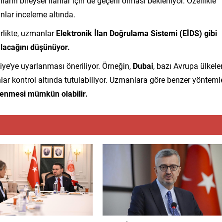
ların bireysel ilanlar için de geçerli olması bekleniyor. Özellikle
nlar inceleme altında.
irlikte, uzmanlar
Elektronik İlan Doğrulama Sistemi (EİDS) gibi
alacağını düşünüyor.
iye’ye uyarlanması öneriliyor. Örneğin,
Dubai
, bazı Avrupa ülkeler
anlar kontrol altında tutulabiliyor. Uzmanlara göre benzer yönteml
lenmesi mümkün olabilir.