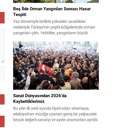
ar
Beş İlde Orman Yangınları Sonrası Hasar
Tespiti
ma
Yaz dönemiyle birlikte yükselen sıcaklıklar
nedeniyle Türkiye’nin çeşitli bölgelerinde orman
yangınları çıktı. Yetkililer, yangınların büyük
ölçüde kontrol altına alınmasına rağmen riskin
sürmesi nedeniyle vatandaşları dikkatli olmaya
çağırıyor. Çevre, Şehircilik ve İklim Değişikliği
Bakanı Murat Kurum, beş ilde yapılan hasar
tespitlerinin sonuçlarını paylaştı ve etkilenenlerin
yanında olunacağını vurguladı. Kayıtlar ve
tespit...
Sanat Dünyasından 2026’da
Kaybettiklerimiz
Bu yılın ilk yedi ayında tiyatrodan sinemaya,
edebiyattan müziğe uzanan geniş bir yelpazede
birçok değerli sanatçı ve aydın aramızdan ayrıldı.
Her biri kendi alanında iz bırakan isimlerin vefatı,