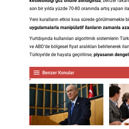
kesilebildiği göz önüne alındığında
, benzer rakam
son bir yılda yüzde 70-80 oranında artış yapan ila
Yeni kuralların etkisi kısa sürede görülmemekle b
uygulamalarla manipülatif ilanların zamanla az
Yurtdışında kullanılan algoritmik sistemlerin Türk
ve ABD’de bölgesel fiyat aralıkları belirlenerek il
Türkiye’de de hayata geçirilirse,
piyasanın denge
Benzer Konular