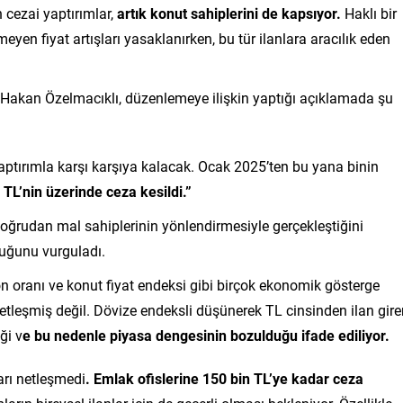
cezai yaptırımlar,
artık konut sahiplerini de kapsıyor.
Haklı bir
en fiyat artışları yasaklanırken, bu tür ilanlara aracılık eden
Hakan Özelmacıklı, düzenlemeye ilişkin yaptığı açıklamada şu
yaptırımla karşı karşıya kalacak. Ocak 2025’ten bu yana binin
TL’nin üzerinde ceza kesildi.”
doğrudan mal sahiplerinin yönlendirmesiyle gerçekleştiğini
duğunu vurguladı.
yon oranı ve konut fiyat endeksi gibi birçok ekonomik gösterge
etleşmiş değil. Dövize endeksli düşünerek TL cinsinden ilan gire
ği v
e bu nedenle piyasa dengesinin bozulduğu ifade ediliyor.
rı netleşmedi
. Emlak ofislerine 150 bin TL’ye kadar ceza