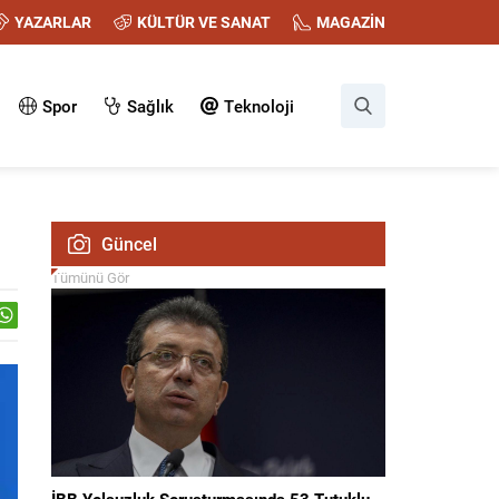
YAZARLAR
KÜLTÜR VE SANAT
MAGAZİN
Spor
Sağlık
Teknoloji
Güncel
Tümünü Gör
İBB Yolsuzluk Soruşturmasında 53 Tutuklu