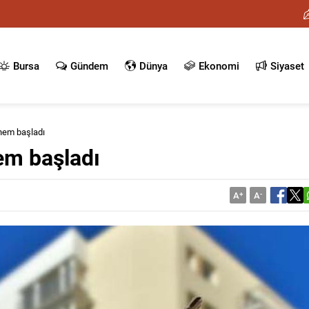
Bursa
Gündem
Dünya
Ekonomi
Siyaset
önem başladı
em başladı
A
+
A
-