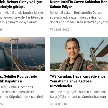
lek, Behçet Oktay ve Uğur
Duran: İsrail’in Gazze Saldırıları Barı
eleriyle görüştü
Sabote Ediyor
nı Akın Gürlek, bugün iki ayrı
İletişim Başkanı Burhanettin Duran,
tığı görüşmelerde, tarihten beri
sosyal medya üzerinden paylaştığı
amış cinayet dosyalarının
değerlendirmede İsrail’in Gazze’ye yöne
 kapsamlı biçimde
son saldırılarını şiddetle kınadı. Duran,
26
03.08.2026
ini ifade etti. Görüşmelerde,
ateşkes ve kalıcı barış için yürütülen
delillerin yeniden
diplomatik çabaların ümit verdiği bir
ilmesi hem de olayların arka
dönemde gerçekleştirilen saldırıların, b
kin şüphelerin giderilmesi
çabaları kasıtlı şekilde sabote ettiğini
apsamlı adımlar atılacağı
vurguladı. Kadınlar, çocuklar ve masu
 Görüşmelerin ilkinde eski Özel
sivillerin yaşam haklarının yok
re Başkanı Behçet Oktay’ın...
sayılmasının, mevcut hükümet
politikasının...
 Şehitler Köprüsü’nde
YAŞ Kararları: Hava Kuvvetleri’nde
afik Kapatması
Yeni Atamalar ve Kadrosal
Düzenlemeler
iliği, “Asırlık Gece” adlı
zi çekimleri nedeniyle 15
Beştepe’de gerçekleştirilen Yüksek Aske
itler Köprüsü’nde kısa süreli
Şura (YAŞ) toplantısı, Cumhurbaşkanı
enlemesi uygulayacağını
Recep Tayyip Erdoğan’ın başkanlığında
26
04.08.2026
apılan açıklamaya göre
saat 20 dakika sürdü. Toplantıda terfi,