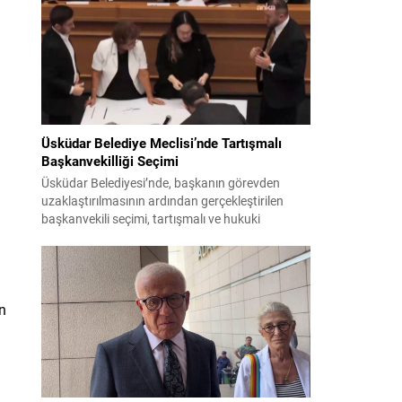
bildiri, ülke güvenliği ve bölgesel gelişmelere dair
değerlendirmeleri içermektedir. Yaklaşık 2 saat
15 dakika süren oturumun sonuç metninde;
terörle mücadele, bölgesel istikrar,...
Üsküdar Belediye Meclisi’nde Tartışmalı
Başkanvekilliği Seçimi
Üsküdar Belediyesi’nde, başkanın görevden
uzaklaştırılmasının ardından gerçekleştirilen
başkanvekili seçimi, tartışmalı ve hukuki
itirazlara konu olacak uygulamalarla gündeme
geldi. Yapılan oylamada usul ve gizlilikle ilgili
ciddi iddialar ortaya atıldı; bazı oyların geçersiz
sayılması ve meclis içindeki yönlendirmeler
n
kamuoyunda tepkilere yol açtı. Seçim sürecinde
yaşanan gelişmeler, parti grupları arasındaki
gerilimi artırdı. CHP’nin...