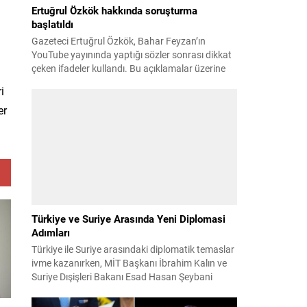
Ertuğrul Özkök hakkında soruşturma
başlatıldı
Gazeteci Ertuğrul Özkök, Bahar Feyzan’ın
YouTube yayınında yaptığı sözler sonrası dikkat
çeken ifadeler kullandı. Bu açıklamalar üzerine
İstanbul Cumhuriyet Başsavcılığı tarafından
i
Özkök hakkında ‘Cumhurbaşkanına hakaret’
er
suçundan re’sen soruşturma başlatıldı. Özkök,
hakkındaki soruşturma kapsamında
Çağlayan’daki İstanbul Adalet Sarayı’na giderek
savcılığa ifade verdi. İfadesinin ardından
adliyeden ayrıldığı bildirildi. Programdaki sözleri
ve savunması...
Türkiye ve Suriye Arasında Yeni Diplomasi
Adımları
Türkiye ile Suriye arasındaki diplomatik temaslar
ivme kazanırken, MİT Başkanı İbrahim Kalın ve
Suriye Dışişleri Bakanı Esad Hasan Şeybani
Ankara’da bir araya geldi. Görüşmede iki ülke
arasındaki iş birliği imkanları ve bölgesel istikrar