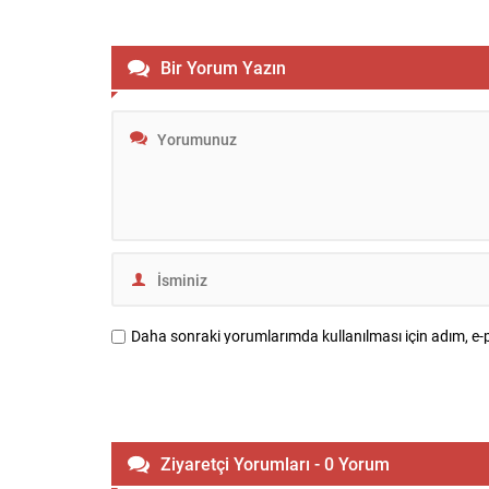
yargı mensupları için de hukukun
çalışmalar
üstünlüğünden ödün verilmediğini
Yakası’nda
vurguladı. Gürlek, adaletin gereğini yerine
yönünde ger
Bir Yorum Yazın
getirirken makam, unvan veya nüfuz
4 ve 5 Ağus
ayrımı yapılmadığını ifade etti; bu
05:00 saatl
yaklaşımın yargı...
zaman dilim
Daha sonraki yorumlarımda kullanılması için adım, e-p
Ziyaretçi Yorumları - 0 Yorum