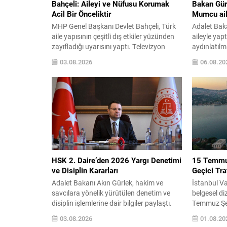
Bahçeli: Aileyi ve Nüfusu Korumak
Bakan Gür
Acil Bir Önceliktir
Mumcu ail
MHP Genel Başkanı Devlet Bahçeli, Türk
Adalet Baka
aile yapısının çeşitli dış etkiler yüzünden
aileyle yap
zayıfladığı uyarısını yaptı. Televizyon
aydınlatılm
yayınları, sosyal medya ve LGBT gibi
yeniden ve
03.08.2026
06.08.20
akımların aile içi dengeleri
inceleneceğ
etkileyebileceğini belirterek, bu
hem teknik 
gelişmelerin toplumsal hayat üzerinde
değerlendir
olumsuz sonuçlar doğurabileceğini ifade
planına iliş
etti. Bahçeli, ailenin bir milletin varlığını
amacıyla k
sürdüren en temel kurumu olduğunu
vurgulandı.
vurguladı. Ailenin...
Harekat Dai
HSK 2. Daire’den 2026 Yargı Denetimi
15 Temmuz
ve Disiplin Kararları
Geçici Tr
Adalet Bakanı Akın Gürlek, hakim ve
İstanbul Val
savcılara yönelik yürütülen denetim ve
belgesel di
disiplin işlemlerine dair bilgiler paylaştı.
Temmuz Şeh
Suç ve suç örgütleriyle mücadelede
trafik düz
03.08.2026
01.08.20
kararlılığın sürdüğünü belirten Gürlek,
duyurdu. Y