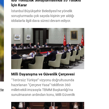
İçin Karar
İstanbul Büyükşehir Belediyesi’ne yönelik
soruşturmada çok sayıda kişinin yer aldığı
iddialarla ilgili dava süreci devam ediyor.
Mahkeme, savcının görüşünü aldıktan sonra
sanıkların tutukluluk hallerini ayrı ayrı
değerlendirdi. İnceleme sonucunda, aralarında
Ekrem İmamoğlu’nun da bulunduğu 53 tutuklu
hakkında tutukluluk hallerinin sürdürülmesine
karar verildi. İddialar ve değerlendirilen talepler
Soruşturma kapsamında sanıklara yöneltilen...
Milli Dayanışma ve Güvenlik Çerçevesi
“Terörsüz Türkiye” vizyonu doğrultusunda
hazırlanan “Çerçeve Yasa” teklifinin 360
kte
milletvekili imzasıyla TBMM Başkanlığı’na
sunulmasının ardından konu, Milli Güvenlik
Kurulu (MGK) toplantısında ele alınmıştır.
Toplantı sonrası yayımlanan sekiz maddelik