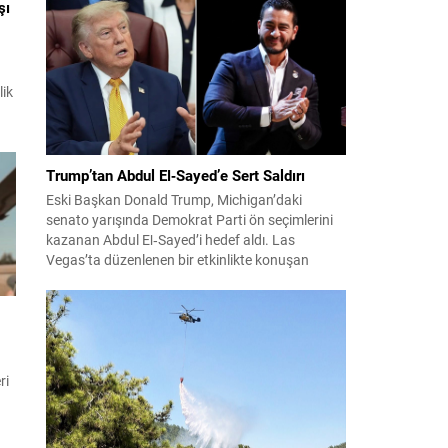
şı
konuları detaylı şekilde ele alındı. Taraflar, komşu
ülkelerle ilişkilerin güçlendirilmesinin gerekliliği
üzerinde mutabık kaldı; ayrıca Suriye-Lübnan
ilişkilerine...
lik
u
Trump’tan Abdul El‑Sayed’e Sert Saldırı
Eski Başkan Donald Trump, Michigan’daki
m
senato yarışında Demokrat Parti ön seçimlerini
kazanan Abdul El‑Sayed’i hedef aldı. Las
Vegas’ta düzenlenen bir etkinlikte konuşan
Trump, El‑Sayed’i İsrail ve Yahudi toplumuna
karşı olumsuz duygular taşıyan bir kişi olmakla
suçladı ve onu “komünist” olarak nitelendirdi.
Trump, konuşmasında El‑Sayed’in “Yahudilerden
nefret ettiğini” öne sürerek, bu...
ri
 2