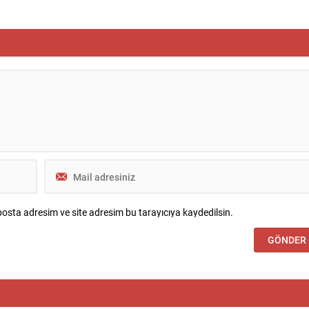
, köprünün Anadolu
emeklilik ve görev süreleriyle ilgili kararl
n Avrupa Yakası’na gidiş
ele alındı. YAŞ kararları kapsamında
çekleştirilecek. Uygulama; 3,
kuvvet komutanlıkları ile üst düzey
tos tarihlerinde gece 01:00 ile
rütbelerdeki değişiklikler açıklandı; ata
eri arasında geçerli olacak. Bu
ve süre uzatmaları ile bazı personelin
inde söz...
emekliliğe sevkleri belirlendi. Hava
Kuvvetleri...
osta adresim ve site adresim bu tarayıcıya kaydedilsin.