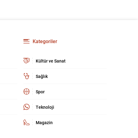
kültür ve sanat camiasında derin üzüntü yarattı.
Kaybettiklerimizin anısına, yaşamları boyunca
üretip bıraktıkları eserler ve katkılar yeniden
hatırlanıyor; sanat dünyasının hafızasında
kalıcı...
Kategoriler
Kültür ve Sanat
Sağlık
Spor
Teknoloji
Magazin