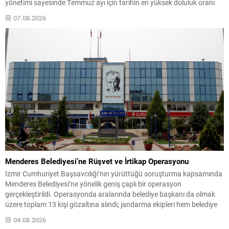
yönetimi sayesinde Temmuz ayı için tarihin en yüksek doluluk oranı
olan %86,5 seviyesine ulaşıldığı belirtildi. Ayrıca zamanında kalkış
07.08.2026
oranı geçen yılın...
Menderes Belediyesi’ne Rüşvet ve İrtikap Operasyonu
İzmir Cumhuriyet Başsavcılığı’nın yürüttüğü soruşturma kapsamında
Menderes Belediyesi’ne yönelik geniş çaplı bir operasyon
gerçekleştirildi. Operasyonda aralarında belediye başkanı da olmak
üzere toplam 13 kişi gözaltına alındı; jandarma ekipleri hem belediye
binasında hem de başkanın evinde arama yaptı. Savcılığın iddiaları
04.08.2026
rüşvet ve irtikap suçlarına ilişkin olup, soruşturma sürüyor.