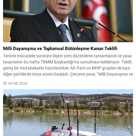
Milli Dayanışma ve Toplumsal Bütünleşme Kanun Teklifi
Terörle mücadele sürecine ilişkin yeni düzenleme tamamlandı ve yasa
tasarısının bu hafta TBMM Başkanlığı’na sunulması bekleniyor. Teklif,
geniş bir mutabakatla hazırlanırken AK Parti ve MHP grupları ile bazı
diğer partilerde imza süreci başladı. Çerçeve yasa, “Milli Dayanışma ve
Toplumsal Bütünleşmenin Güçlendirilmesi” başlığıyla hazırlandı.
04.08.2026
MHP’de ilk imzayı Genel Başkan Devlet Bahçeli...