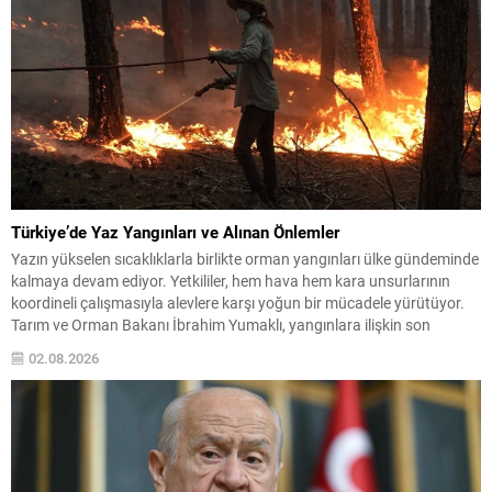
Türkiye’de Yaz Yangınları ve Alınan Önlemler
Yazın yükselen sıcaklıklarla birlikte orman yangınları ülke gündeminde
kalmaya devam ediyor. Yetkililer, hem hava hem kara unsurlarının
koordineli çalışmasıyla alevlere karşı yoğun bir mücadele yürütüyor.
Tarım ve Orman Bakanı İbrahim Yumaklı, yangınlara ilişkin son
durumu paylaştı; bazı olayların kontrol altına alındığını, riskin ise
02.08.2026
tamamen ortadan kalkmadığını vurguladı. Kontrol Altına Alınan...