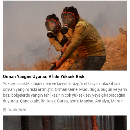
Yetkililerden edinilen bilgilere...
Orman Yangını Uyarısı: 9 İlde Yüksek Risk
Yüksek sıcaklık, düşük nem ve kuvvetli rüzgâr etkisiyle dokuz il için
orman yangını riski artmıştır. Orman Genel Müdürlüğü, bugün ve yarın
bazı bölgelerde yangın tehlikesinin çok yüksek seviyeye çıkabileceğini
duyurdu. Çanakkale, Balıkesir, Bursa, İzmir, Manisa, Antalya, Mardin,
Siirt ve Diyarbakır’da yaşayanlar dikkatli olmalıdır. Yetkililer, özellikle
04.08.2026
kıyı kesimlerinde beklenen kuvvetli rüzgârın...