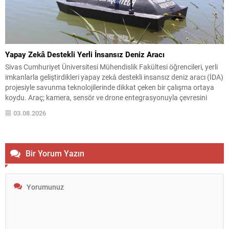
Yapay Zekâ Destekli Yerli İnsansız Deniz Aracı
Sivas Cumhuriyet Üniversitesi Mühendislik Fakültesi öğrencileri, yerli
imkanlarla geliştirdikleri yapay zekâ destekli insansız deniz aracı (İDA)
projesiyle savunma teknolojilerinde dikkat çeken bir çalışma ortaya
koydu. Araç; kamera, sensör ve drone entegrasyonuyla çevresini
analiz edip otonom görevler gerçekleştirebiliyor. Geliştirilen sistem,
03.08.2026
deniz üzerinde bağımsız hareket edebilmenin ötesinde; hava, kara ve
deniz unsurlarını...
Bir Yorum Yazın