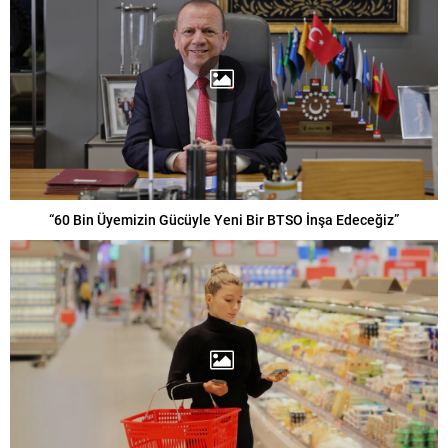
“60 Bin Üyemizin Gücüyle Yeni Bir BTSO İnşa Edeceğiz”