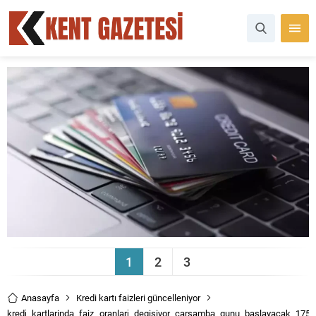
1
2
3
Anasayfa
Kredi kartı faizleri güncelleniyor
kredi_kartlarinda_faiz_oranlari_degisiyor_carsamba_gunu_baslayacak_17