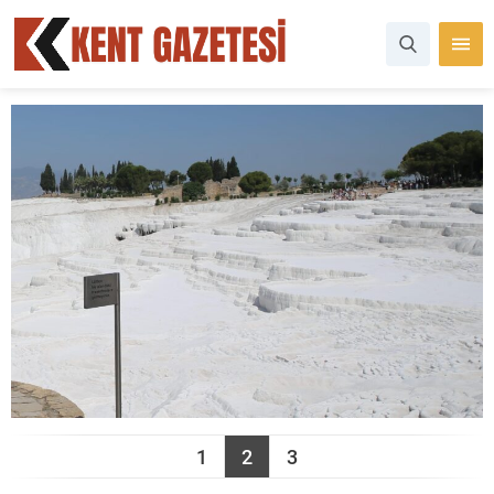
1
2
3