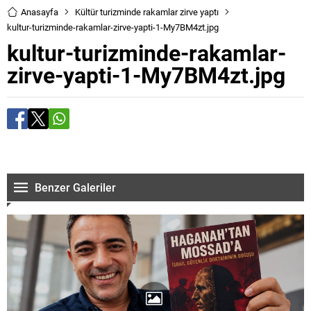
Anasayfa
Kültür turizminde rakamlar zirve yaptı
kultur-turizminde-rakamlar-zirve-yapti-1-My7BM4zt.jpg
kultur-turizminde-rakamlar-
zirve-yapti-1-My7BM4zt.jpg
Benzer Galeriler