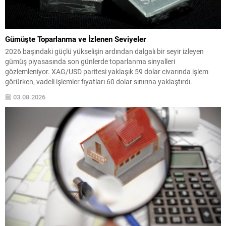
Gümüşte Toparlanma ve İzlenen Seviyeler
2026 başındaki güçlü yükselişin ardından dalgalı bir seyir izleyen
gümüş piyasasında son günlerde toparlanma sinyalleri
gözlemleniyor. XAG/USD paritesi yaklaşık 59 dolar civarında işlem
görürken, vadeli işlemler fiyatları 60 dolar sınırına yaklaştırdı.
Piyasalarda iki yönlü etki öne çıkıyor: jeopolitik risklerin hafiflemesi ve
03.08.2026
finansal koşullardaki yumuşama, kıymetli metallerin cazibesini artırdı.
Jeopolitik ve...