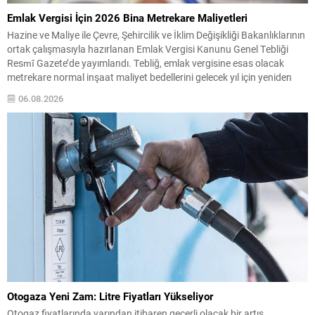
Emlak Vergisi İçin 2026 Bina Metrekare Maliyetleri
Hazine ve Maliye ile Çevre, Şehircilik ve İklim Değişikliği Bakanlıklarının
ortak çalışmasıyla hazırlanan Emlak Vergisi Kanunu Genel Tebliği
Resmî Gazete’de yayımlandı. Tebliğ, emlak vergisine esas olacak
metrekare normal inşaat maliyet bedellerini gelecek yıl için yeniden
belirliyor. Yapılan düzenlemeye göre mesken binaları için metrekare
06.08.2026
maliyetlerinin hem asgari hem de azami sınırları...
Otogaza Yeni Zam: Litre Fiyatları Yükseliyor
Otogaz fiyatlarında yarından itibaren geçerli olacak bir artış