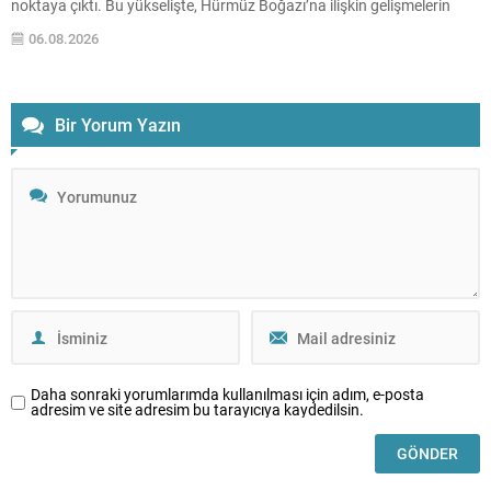
noktaya çıktı. Bu yükselişte, Hürmüz Boğazı’na ilişkin gelişmelerin
petrol fiyatlarını baskılaması ve böylece enflasyon ve faiz
06.08.2026
beklentilerindeki rahatlamanın etkisi öne...
Bir Yorum Yazın
Daha sonraki yorumlarımda kullanılması için adım, e-posta
adresim ve site adresim bu tarayıcıya kaydedilsin.