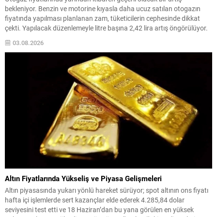
bekleniyor. Benzin ve motorine kıyasla daha ucuz satılan otogazın
fiyatında yapılması planlanan zam, tüketicilerin cephesinde dikkat
çekti. Yapılacak düzenlemeyle litre başına 2,42 lira artış öngörülüyor.
Bu artışın ardından büyükşehir ve bazı bölge fiyatları farklı seviyelerde
03.08.2026
oluşacak. Beklenen Bölgesel Fiyatlar İstanbul için otogazın...
Altın Fiyatlarında Yükseliş ve Piyasa Gelişmeleri
Altın piyasasında yukarı yönlü hareket sürüyor; spot altının ons fiyatı
hafta içi işlemlerde sert kazançlar elde ederek 4.285,84 dolar
seviyesini test etti ve 18 Haziran’dan bu yana görülen en yüksek