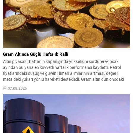
Gram Altında Güçlü Haftalık Ralli
Altın piyasası, haftanın kapanışında yükselişini sürdürerek ocak
ayından bu yana en kuvvetli haftalık performansı kaydetti. Petrol
fiyatlarındaki düşüş ve güvenli liman alımlarının artması, değerli
metaldeki yukarı yönlü hareketi destekledi. Gram altın dün onsdaki
sınırlı gerilemeye bağlı satış baskısıyla günü hafif değer kaybıyla
07.08.2026
tamamlamıştı; ancak yeni güne alımlarla başladı ve saat...