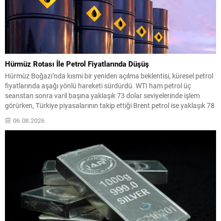
Hürmüz Rotası İle Petrol Fiyatlarında Düşüş
Hürmüz Boğazı’nda kısmi bir yeniden açılma beklentisi, küresel petrol
fiyatlarında aşağı yönlü hareketi sürdürdü. WTI ham petrol üç
seanstan sonra varil başına yaklaşık 73 dolar seviyelerinde işlem
görürken, Türkiye piyasalarının takip ettiği Brent petrol ise yaklaşık 78
dolar civarındaydı. İran ile Umman arasında varılan ve Hürmüz
06.08.2026
üzerinden alternatif bir nakliye...