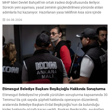
MHP lideri Devlet Bahçeli’nin ortak iradesi doğrultusunda ilerliyor.
Sürecin yeni aşaması, yasal zeminin güçlendirilmesi yönünde atılan
adımlarla hız kazanıyor. Hazırlanan yasa teklifinin kısa süre içinde
Meclis gündemine taşınması bekleniyor; ortak imzalarla sunulacak
04.08.2026
teklifin, toplumsal dayanışma ve bütünleşmeyi hedeflediği
vurgulanıyor. Çerçeve Yasa ve...
Etimesgut Belediye Başkanı Beşikçioğlu Hakkında Soruşturma
Etimesgut Belediyesi’ne yönelik yürütülen soruşturma kapsamında 30
Temmuz’da çok sayıda şüpheli hakkında operasyon düzenlendi;
aralarında Belediye Başkanı Erdal Beşikçioğlu’nun da bulunduğu
kişiler hakkında gözaltı kararı verildi. Başkan Beşikçioğlu, avukatları