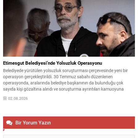
Etimesgut Belediyesi’nde Yolsuzluk Operasyonu
Belediyede yürütülen yolsuzluk soruşturması çerçevesinde yeni bir
operasyon gerçekleştirildi. 30 Temmuz sabahı düzenlenen
operasyonda, aralarında belediye başkanının da bulunduğu çok
sayıda kişi gözaltına alındı ve soruşturma ayrıntıları kamuoyuna
yansımaya başladı. Soruşturma kapsamında toplam 55 şüpheliden
02.08.2026
42’sinin belediye personeli, 13’ünün ise firma yetkilisi olduğu bildirildi.
Gözaltına alınanlar arasında Etimesgut Belediye Başkanı...
Bir Yorum Yazın