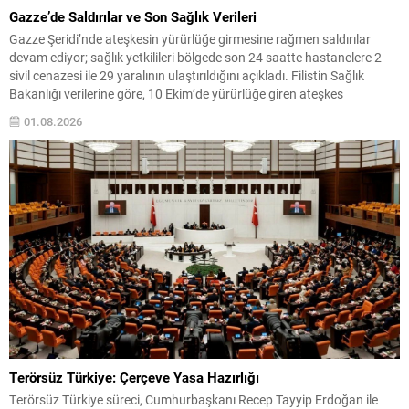
Gazze’de Saldırılar ve Son Sağlık Verileri
Gazze Şeridi’nde ateşkesin yürürlüğe girmesine rağmen saldırılar
devam ediyor; sağlık yetkilileri bölgede son 24 saatte hastanelere 2
sivil cenazesi ile 29 yaralının ulaştırıldığını açıkladı. Filistin Sağlık
Bakanlığı verilerine göre, 10 Ekim’de yürürlüğe giren ateşkes
anlaşmasından bu yana yaralı sayısı 4 bin 53e yükseldi, ölü sayısı ise
01.08.2026
bin 222 olarak kaydedildi....
Terörsüz Türkiye: Çerçeve Yasa Hazırlığı
Terörsüz Türkiye süreci, Cumhurbaşkanı Recep Tayyip Erdoğan ile