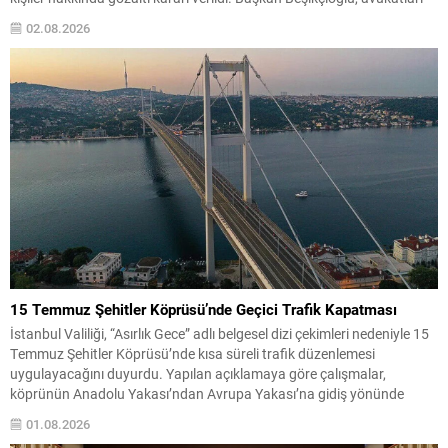
eşliğinde Ankara Emniyet Müdürlüğü’nde ifade verdikten sonra
02.08.2026
Cumhuriyet Başsavcılığına sevk edildi. Soruşturma dosyasında
Beşikçioğlu’na yöneltilen iddialar arasında rüşvet, ihale usulsüzlüğü,
irtikap...
15 Temmuz Şehitler Köprüsü’nde Geçici Trafik Kapatması
İstanbul Valiliği, “Asırlık Gece” adlı belgesel dizi çekimleri nedeniyle 15
Temmuz Şehitler Köprüsü’nde kısa süreli trafik düzenlemesi
uygulayacağını duyurdu. Yapılan açıklamaya göre çalışmalar,
köprünün Anadolu Yakası’ndan Avrupa Yakası’na gidiş yönünde
gerçekleştirilecek. Uygulama; 3, 4 ve 5 Ağustos tarihlerinde gece
01.08.2026
01:00 ile 05:00 saatleri arasında geçerli olacak. Bu zaman diliminde