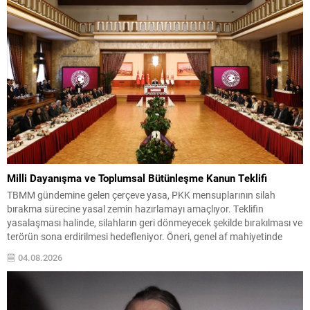
söz...
Milli Dayanışma ve Toplumsal Bütünleşme Kanun Teklifi
TBMM gündemine gelen çerçeve yasa, PKK mensuplarının silah
bırakma sürecine yasal zemin hazırlamayı amaçlıyor. Teklifin
yasalaşması halinde, silahların geri dönmeyecek şekilde bırakılması ve
terörün sona erdirilmesi hedefleniyor. Öneri, genel af mahiyetinde
değil; ayrıca terör örgütü liderine özel bir statü tanımıyor.
04.08.2026
Düzenlemeden yararlanmak isteyenler için başvuru süresi 6 ay olarak
öngörülmüş...