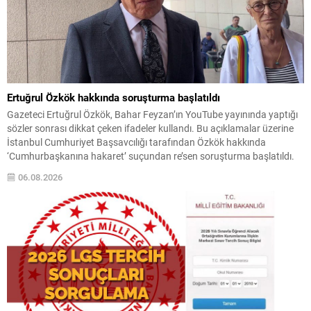
Ertuğrul Özkök hakkında soruşturma başlatıldı
Gazeteci Ertuğrul Özkök, Bahar Feyzan’ın YouTube yayınında yaptığı
sözler sonrası dikkat çeken ifadeler kullandı. Bu açıklamalar üzerine
İstanbul Cumhuriyet Başsavcılığı tarafından Özkök hakkında
‘Cumhurbaşkanına hakaret’ suçundan re’sen soruşturma başlatıldı.
Özkök, hakkındaki soruşturma kapsamında Çağlayan’daki İstanbul
06.08.2026
Adalet Sarayı’na giderek savcılığa ifade verdi. İfadesinin ardından
adliyeden ayrıldığı bildirildi. Programdaki sözleri ve savunması...