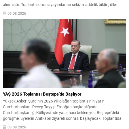
alınmıştır. Toplantı sonrası yayımlanan sekiz maddelik bildiri, ülke
güvenliği ve bölgesel gelişmelere dair değerlendirmeleri içermektedir.
06.08.2026
Yaklaşık 2 saat 15 dakika süren oturumun sonuç metninde; terörle
mücadele, bölgesel istikrar,...
YAŞ 2026 Toplantısı Beştepe’de Başlıyor
Yüksek Askeri Şura’nın 2026 yılı olağan toplantısının yarın
Cumhurbaşkanı Recep Tayyip Erdoğan başkanlığında
Cumhurbaşkanlığı Külliyesi’nde yapılması bekleniyor. Beştepe’deki
görüşme, üyelerin Anıtkabir ziyareti sonrası başlayacak. Toplantıda,
rütbe terfileri, emeklilik kararları ve olası atama değişiklikleri ele
03.08.2026