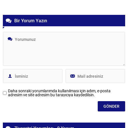
alınacak. Ayrıca, kararların Cumhurbaşkanı onayının ardından
kamuoyuna duyurulması planlanıyor. İlk Kez Toplantıda Yer Alacak
İsimler Adalet...
Bir Yorum Yazın
Daha sonraki yorumlarımda kullanılması için adım, e-posta
adresim ve site adresim bu tarayıcıya kaydedilsin.