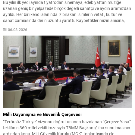
Bu yılın ilk yedi ayında tiyatrodan sinemaya, edebiyattan müziğe
uzanan geniş bir yelpazede birçok değerli sanatçı ve aydın aramızdan
ayrıldı. Her biri kendi alanında iz bırakan isimlerin vefatı, kültür ve
sanat camiasında derin üzüntü yarattı. Kaybettiklerimizin anısına,
yaşamları boyunca üretip bıraktıkları eserler ve katkılar yeniden
06.08.2026
hatırlanıyor; sanat dünyasının hafızasında kalıcı...
Milli Dayanışma ve Güvenlik Çerçevesi
“Terörsüz Türkiye” vizyonu doğrultusunda hazırlanan “Çerçeve Yasa”
teklifinin 360 milletvekili imzasıyla TBMM Başkanlığı’na sunulmasının
ardından konu, Milli Güvenlik Kurulu (MGK) toplantısında ele