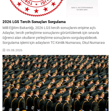
2026 LGS Tercih Sonuçları Sorgulama
Milli Eğitim Bakanlığı, 2026 LGS tercih sonuçlarını erişime açtı.
Adaylar, tercih yerleştirme sonuçlarını görüntülemek için sınavla
öğrenci alan okulların yerleştirme sonuçlarını sorgulayabilecek.
Sorgulama işlemi için adayların TC Kimlik Numarası, Okul Numarası
ve Doğum Tarihi (Gün, Ay, Yıl) bilgilerini ilgili ekrana girerek
05.08.2026
sonuçlarına ulaşmaları yeterlidir. Yerleştirme ve Kontenjanlar LGS
yerleştirme sonuçlarının...