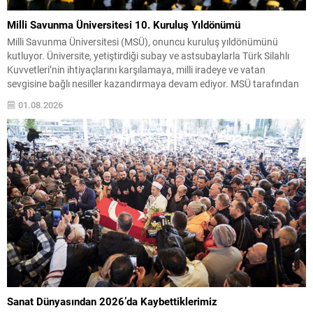
Milli Savunma Üniversitesi 10. Kuruluş Yıldönümü
Milli Savunma Üniversitesi (MSÜ), onuncu kuruluş yıldönümünü
kutluyor. Üniversite, yetiştirdiği subay ve astsubaylarla Türk Silahlı
Kuvvetleri’nin ihtiyaçlarını karşılamaya, milli iradeye ve vatan
sevgisine bağlı nesiller kazandırmaya devam ediyor. MSÜ tarafından
paylaşılan özel video klipte üniversitenin tarihsel kökenlerine ve eğitim
01.08.2026
misyonuna vurgu yapıldı; Metehan’dan Alparslan’a, Fatih Sultan
Mehmet’ten Gazi Mustafa Kemal...
Sanat Dünyasından 2026’da Kaybettiklerimiz