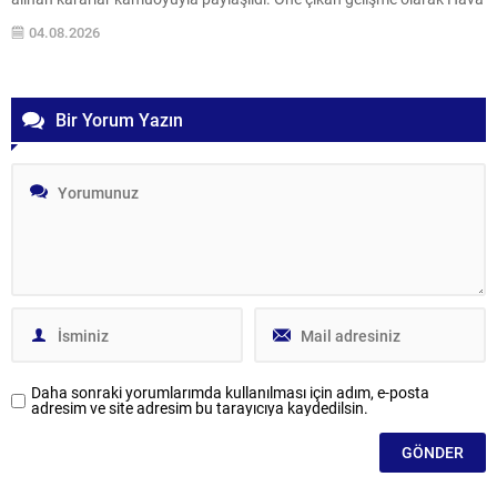
Kuvvetleri Komutanı Ziya Cemal Kadıoğlu’nun emekli edilmesi kararı
04.08.2026
yer aldı. Toplantının Özeti YAŞ gündeminde bulunan personel
atamaları ve...
Bir Yorum Yazın
Daha sonraki yorumlarımda kullanılması için adım, e-posta
adresim ve site adresim bu tarayıcıya kaydedilsin.