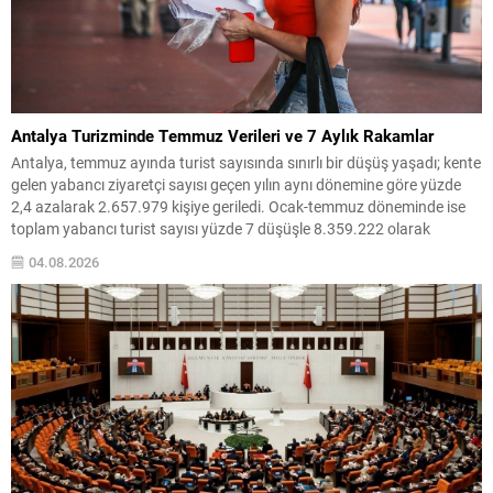
Antalya Turizminde Temmuz Verileri ve 7 Aylık Rakamlar
Antalya, temmuz ayında turist sayısında sınırlı bir düşüş yaşadı; kente
gelen yabancı ziyaretçi sayısı geçen yılın aynı dönemine göre yüzde
2,4 azalarak 2.657.979 kişiye geriledi. Ocak-temmuz döneminde ise
toplam yabancı turist sayısı yüzde 7 düşüşle 8.359.222 olarak
kaydedildi. Jeopolitik gelişmeler başta olmak üzere dış etkenler,
04.08.2026
bölgede turizm rakamlarını olumsuz etkiledi....