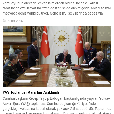
kamuoyunun dikkatini çeken isimlerden biri haline geldi. Ailesi
tarafından özel hayatına özen gösterilse de dikkat çekici anları sosyal
medyada geniş yankı buluyor. Genç isim, lise yıllarında babasıyla
birlikte maçlara giderek spor tutkusunu erken yaşta gösterdi ve
02.08.2026
mezuniyet fotoğraflarıyla da gündeme...
YAŞ Toplantısı Kararları Açıklandı
Cumhurbaşkanı Recep Tayyip Erdoğan başkanlığında yapılan Yüksek
Askeri Şura (YAŞ) toplantısı, Cumhurbaşkanlığı Külliyesi’nde
gerçekleşti ve basına kapalı olarak yaklaşık 2,5 saat sürdü. Toplantıda
alınan kararlar kamuoyuyla paylaşıldı. Öne çıkan gelişme olarak Hava