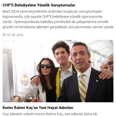
CHP’li Belediyelere Yönelik Soruşturmalar
Mart 2024 yerel seçimlerinin ardından başlayan soruşturmalar
kapsamında, çok sayıda CHP’li belediyeye yönelik operasyonlar
sürdü. Operasyonlarda belediye yöneticileri ile çalışanlarına yönelik
gözaltı ve tutuklama işlemleri gerçekleşti; soruşturmalar zaman içinde
farklı illere yayıldı ve çeşitli suçlamalar gündeme geldi. İddialar
04.08.2026
arasında yolsuzluk, rüşvet ve ihaleye fesat karıştırma gibi suçlamalar
yer alıyor. Sürece...
Kerim Rahmi Koç’un Yeni Hayat Adımları
Koç ailesinin veliahtı Kerim Rahmi Koç, son yıllarda daha sık