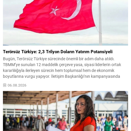
Terörsüz Türkiye: 2,3 Trilyon Doların Yatırım Potansiyeli
Bugün, Terörsüz Türkiye sürecinde önemli bir adım daha atıldı.
TBMM’ye sunulan 12 maddelik çerçeve yasa, siyasi liderlerin ortak
kararlılığıyla ilerleyen sürecin hem toplumsal hem de ekonomik
boyutlarına vurgu yapıyor. İletişim Başkanlığı’nın kampanyasında
paylaşılan veriler, terörle mücadelenin ülke ekonomisine yüklediği
06.08.2026
maliyetin büyüklüğünü somut örneklerle ortaya koyuyor. Hazırlanan
çalışmaya göre terörün ülkeye...