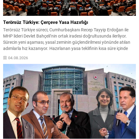
Terörsüz Türkiye: Çerçeve Yasa Hazırlığı
Terörsüz Türkiye süreci, Cumhurbaşkanı Recep Tayyip Erdoğan ile
MHP lideri Devlet Bahçeli’nin ortak iradesi doğrultusunda ilerliyor.
Sürecin yeni aşaması, yasal zeminin güçlendirilmesi yönünde atılan
adımlarla hız kazanıyor. Hazırlanan yasa teklifinin kısa süre içinde
Meclis gündemine taşınması bekleniyor; ortak imzalarla sunulacak
04.08.2026
teklifin, toplumsal dayanışma ve bütünleşmeyi hedeflediği
vurgulanıyor. Çerçeve Yasa ve...