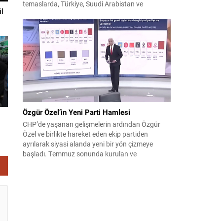
temaslarda, Türkiye, Suudi Arabistan ve
il
Pakistan arasında savunma alanında yeni bir iş
birliği çerçevesi oluşturuldu. Ziyaretin en somut
çıktısı, üç ülkenin imza attığı Mekke Ortak
Savunma Anlaşması oldu. Anlaşma; ortak
güvenlik yaklaşımıyla bölgesel barış, istikrar...
Özgür Özel’in Yeni Parti Hamlesi
CHP’de yaşanan gelişmelerin ardından Özgür
Özel ve birlikte hareket eden ekip partiden
ayrılarak siyasi alanda yeni bir yön çizmeye
başladı. Temmuz sonunda kurulan ve
kamuoyunda “Yeni Parti” olarak anılan oluşum,
kısa sürede muhalif medyanın gündemine girdi.
Kuruluşun hemen ardından bazı anket sonuçları
kamuoyuna yansıyınca, partinin tabanda karşılık
bulduğu iddiaları gündemi...