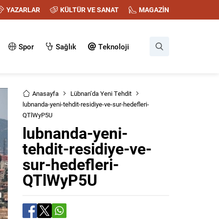
YAZARLAR
KÜLTÜR VE SANAT
MAGAZİN
Spor
Sağlık
Teknoloji
Anasayfa
Lübnan’da Yeni Tehdit
lubnanda-yeni-tehdit-residiye-ve-sur-hedefleri-
QTlWyP5U
lubnanda-yeni-
tehdit-residiye-ve-
sur-hedefleri-
QTlWyP5U