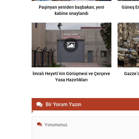
Paşinyan yeniden başbakan, yeni
Güneş En
kabine onaylandı
İmralı Heyeti’nin Görüşmesi ve Çerçeve
Gazze’d
Yasa Hazırlıkları
Bir Yorum Yazın