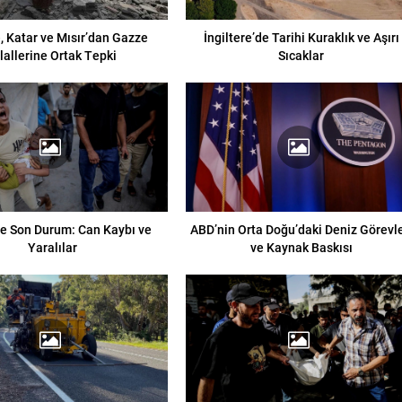
, Katar ve Mısır’dan Gazze
İngiltere’de Tarihi Kuraklık ve Aşırı
hlallerine Ortak Tepki
Sıcaklar
e Son Durum: Can Kaybı ve
ABD’nin Orta Doğu’daki Deniz Görevle
Yaralılar
ve Kaynak Baskısı