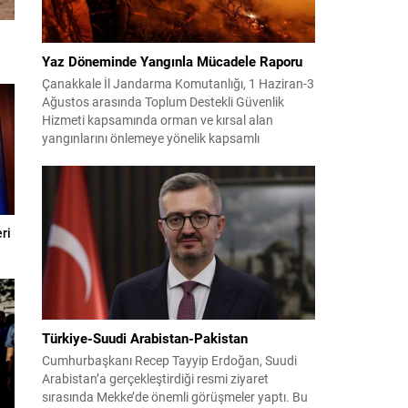
Yaz Döneminde Yangınla Mücadele Raporu
Çanakkale İl Jandarma Komutanlığı, 1 Haziran-3
Ağustos arasında Toplum Destekli Güvenlik
Hizmeti kapsamında orman ve kırsal alan
yangınlarını önlemeye yönelik kapsamlı
bilgilendirme çalışmaları yürüttü. On iki ilçede
görev yapan 178 tim ve 742 personel, sahada
aktif olarak halkı bilinçlendirdi ve denetim
faaliyetleri gerçekleştirdi. Faaliyetler esnasında
bin 315 biçerdöver ve balya...
ri
Türkiye-Suudi Arabistan-Pakistan
Cumhurbaşkanı Recep Tayyip Erdoğan, Suudi
Arabistan’a gerçekleştirdiği resmi ziyaret
sırasında Mekke’de önemli görüşmeler yaptı. Bu