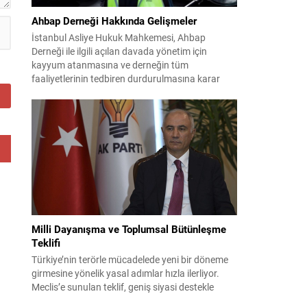
Ahbap Derneği Hakkında Gelişmeler
İstanbul Asliye Hukuk Mahkemesi, Ahbap
Derneği ile ilgili açılan davada yönetim için
kayyum atanmasına ve derneğin tüm
faaliyetlerinin tedbiren durdurulmasına karar
verdi. Daha önce mali denetim amaçlı kayyum
kararı verilmiş olup son adım doğrudan yönetime
ilişkin bir tedbir niteliği taşıyor. İstanbul Emniyet
Müdürlüğü Mali Suçlarla Mücadele Şube
Müdürlüğü ve İstanbul...
Milli Dayanışma ve Toplumsal Bütünleşme
Teklifi
Türkiye’nin terörle mücadelede yeni bir döneme
girmesine yönelik yasal adımlar hızla ilerliyor.
Meclis’e sunulan teklif, geniş siyasi destekle
birlikte toplumsal barış ve güvenliği