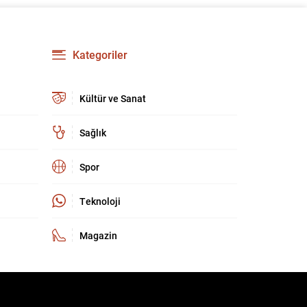
güçlendirmeyi amaçlıyor. AK Parti Genel
Başkanvekili Efkan Ala, teklifin 360’a yakın
milletvekilinin imzasıyla TBMM Başkanlığı’na
verildiğini belirterek, hem siyasi hem de
Kategoriler
toplumsal düzeyde önemli bir destek
bulunduğunu...
Kültür ve Sanat
Sağlık
Spor
Teknoloji
Magazin