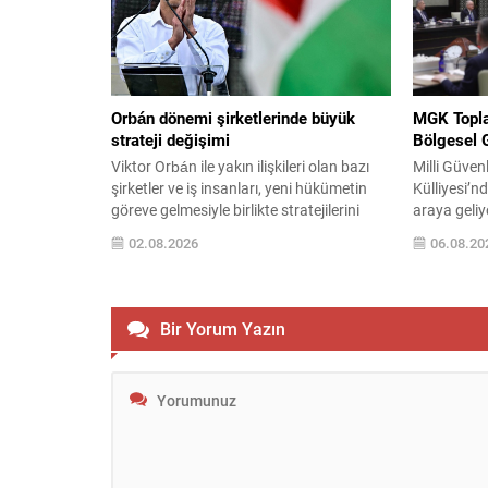
kapsamında vize başvuruları daha
yükseltmel
dikkatli incelenecek; bazı başvuruların
ekran özelli
reddedilmesi, mevcut vizelerin iptali
karşılayaca
veya...
Orbán dönemi şirketlerinde büyük
MGK Topla
strateji değişimi
Bölgesel 
Viktor Orbán ile yakın ilişkileri olan bazı
Milli Güven
şirketler ve iş insanları, yeni hükümetin
Külliyesi’n
göreve gelmesiyle birlikte stratejilerini
araya geliy
yeniden şekillendiriyor. Reuters’ın
meseleler a
02.08.2026
06.08.20
aktardığı bilgiye göre bu değişim, ülkedeki
sahadaki so
iş dünyasında son on yılın en kapsamlı
Meclis’e s
yeniden yapılanmalarından birine yol açtı.
Teklifi çer
Eski yönetime bağlı milyarderlerin ve
bırakma sü
Bir Yorum Yazın
işletmelerin planları, nisan seçimlerinde
istihbarat r
iktidarı devralan Péter...
değerlendir
operasyonl
mekanizmal