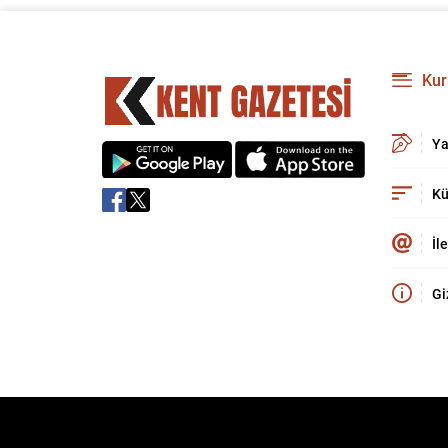
Kur
Ya
Kü
İl
Gi