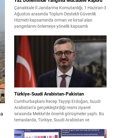
Çanakkale İl Jandarma Komutanlığı, 1 Haziran-3
Ağustos arasında Toplum Destekli Güvenlik
Hizmeti kapsamında orman ve kırsal alan
yangınlarını önlemeye yönelik kapsamlı
bilgilendirme çalışmaları yürüttü. On iki ilçede
görev yapan 178 tim ve 742 personel, sahada
aktif olarak halkı bilinçlendirdi ve denetim
faaliyetleri gerçekleştirdi. Faaliyetler esnasında
bin 315 biçerdöver ve balya...
Türkiye-Suudi Arabistan-Pakistan
Cumhurbaşkanı Recep Tayyip Erdoğan, Suudi
Arabistan’a gerçekleştirdiği resmi ziyaret
sa
sırasında Mekke’de önemli görüşmeler yaptı. Bu
temaslarda, Türkiye, Suudi Arabistan ve
Pakistan arasında savunma alanında yeni bir iş
birliği çerçevesi oluşturuldu. Ziyaretin en somut