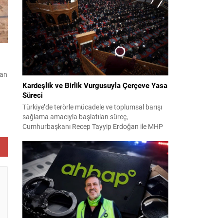
ri
2024 yerel seçimleri ve 4-5 Kasım 2023’teki CHP
38. Olağan Kurultayı sürecine ilişkin iddiaları
kapsıyor. Daha önce Antalya ve İstanbul...
ğan
Kardeşlik ve Birlik Vurgusuyla Çerçeve Yasa
Süreci
Türkiye’de terörle mücadele ve toplumsal barışı
sağlama amacıyla başlatılan süreç,
e
Cumhurbaşkanı Recep Tayyip Erdoğan ile MHP
Lideri Devlet Bahçeli’nin ortak girişimleriyle yeni
bir döneme girdi. Yaklaşık iki yıldır devam eden
çalışmaların ardından şimdi sürecin yasal zemini,
12 maddelik bir çerçeve yasa ile şekillendiriliyor.
Bugün komisyonda görüşülecek olan bu yasa
taslağı,...