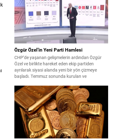
çıktısı, üç ülkenin imza attığı Mekke Ortak
ik
Savunma Anlaşması oldu. Anlaşma; ortak
güvenlik yaklaşımıyla bölgesel barış, istikrar...
Özgür Özel’in Yeni Parti Hamlesi
CHP’de yaşanan gelişmelerin ardından Özgür
Özel ve birlikte hareket eden ekip partiden
ı
ayrılarak siyasi alanda yeni bir yön çizmeye
başladı. Temmuz sonunda kurulan ve
kamuoyunda “Yeni Parti” olarak anılan oluşum,
kısa sürede muhalif medyanın gündemine girdi.
Kuruluşun hemen ardından bazı anket sonuçları
kamuoyuna yansıyınca, partinin tabanda karşılık
bulduğu iddiaları gündemi...