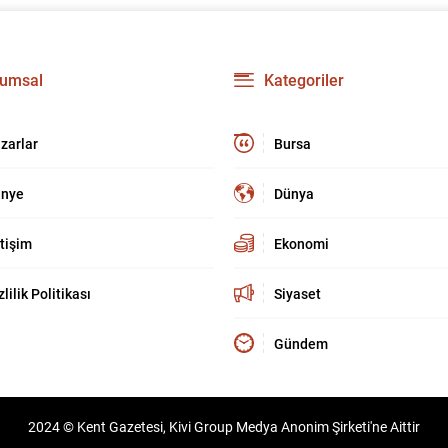
umsal
Kategoriler
zarlar
Bursa
nye
Dünya
etişim
Ekonomi
zlilik Politikası
Siyaset
Gündem
2024 © Kent Gazetesi, Kivi Group Medya Anonim Şirketi'ne Aittir