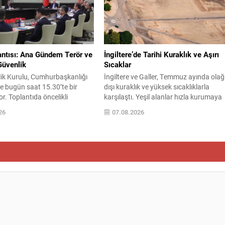
er bulunuyor; ayrıca kamera ve
sonra, 9 Ağustos’ta Nagazaki aynı kade
kleri de kullanıcı beklentilerini
paylaştı: ikinci...
k şekilde...
ntısı: Ana Gündem Terör ve
İngiltere’de Tarihi Kuraklık ve Aşırı
Güvenlik
Sıcaklar
lik Kurulu, Cumhurbaşkanlığı
İngiltere ve Galler, Temmuz ayında ola
de bugün saat 15.30’te bir
dışı kuraklık ve yüksek sıcaklıklarla
or. Toplantıda öncelikli
karşılaştı. Yeşil alanlar hızla kurumaya
rasında terörle mücadele ve
başlarken, toplum ve doğal yaşam su
26
07.08.2026
n gelişmeler yer alıyor.
kıtlığı riskleriyle karşı karşıya kaldı. Met
unulan Terörsüz Türkiye Kanun
Office verilerine göre İngiltere genelind
çevesinde, örgütün silah
Temmuz boyunca ölçülen yağış miktarı
recinin mevcut durumu ve
yalnızca 6,5 milimetreye ulaşırken, bu
aporları detaylı şekilde
değer uzun dönem ortalamasının
ilecek. Ayrıca, yürütülen
yaklaşık %10’una denk...
ar ve koordinasyon
arı masada olacak....