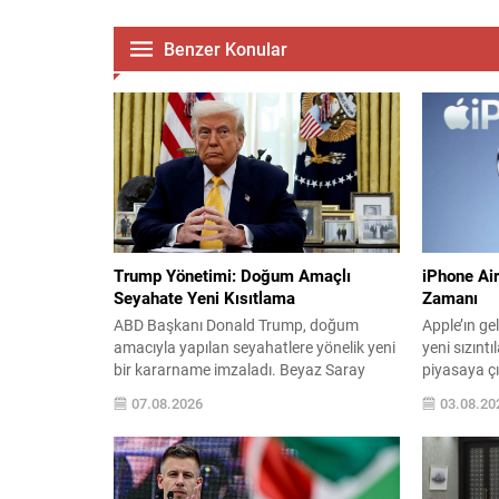
Benzer Konular
Trump Yönetimi: Doğum Amaçlı
iPhone Air
Seyahate Yeni Kısıtlama
Zamanı
ABD Başkanı Donald Trump, doğum
Apple’ın ge
amacıyla yapılan seyahatlere yönelik yeni
yeni sızıntı
bir kararname imzaladı. Beyaz Saray
piyasaya çık
açıklamasına göre karar, özellikle turist
ipuçları ver
07.08.2026
03.08.20
vizesiyle gelip ülkede doğum yapmayı
tasarım ve
hedefleyen yabancılara karşı
dikkat çekic
uygulanacak sıkı önlemleri içeriyor. 6
gösteriyor.
Ağustos 2026 tarihli düzenleme
donanımınd