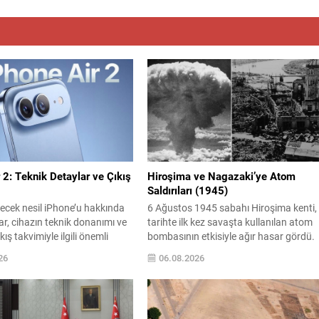
 2: Teknik Detaylar ve Çıkış
Hiroşima ve Nagazaki’ye Atom
Saldırıları (1945)
lecek nesil iPhone’u hakkında
6 Ağustos 1945 sabahı Hiroşima kenti,
lar, cihazın teknik donanımı ve
tarihte ilk kez savaşta kullanılan atom
ış takvimiyle ilgili önemli
bombasının etkisiyle ağır hasar gördü.
iyor. Sızan bilgiler, modelin
Şehrin büyük bölümü anında yıkıldı;
26
06.08.2026
 performans tarafında bazı
binlerce kişi yaşamını yitirirken, çok
i değişiklikler içereceğini
sayıda kişi de radyasyonun ve
 Raporlara göre telefonun
yaralanmaların yol açtığı uzun süreli
a ve ağ bileşenlerinde
sağlık sorunlarıyla karşılaştı. Üç gün