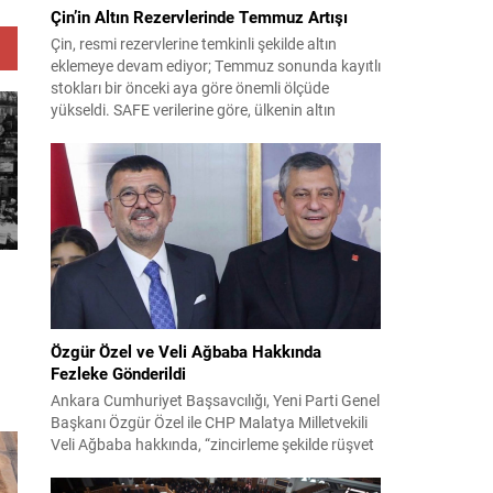
Çin’in Altın Rezervlerinde Temmuz Artışı
Çin, resmi rezervlerine temkinli şekilde altın
eklemeye devam ediyor; Temmuz sonunda kayıtlı
stokları bir önceki aya göre önemli ölçüde
yükseldi. SAFE verilerine göre, ülkenin altın
rezervleri Temmuz’da 640 bin ons artış
göstererek 76.080.000 ons seviyesine ulaştı. Bu
artış, Çin’in aylık alımlarında yıl içinde dikkat
çeken bir yükselişi temsil ediyor. Temmuz...
Özgür Özel ve Veli Ağbaba Hakkında
Fezleke Gönderildi
Ankara Cumhuriyet Başsavcılığı, Yeni Parti Genel
Başkanı Özgür Özel ile CHP Malatya Milletvekili
Veli Ağbaba hakkında, “zincirleme şekilde rüşvet
almak” suçlamasıyla düzenlenen fezlekeleri
Adalet Bakanlığı’na sevk etti. Fezlekeler, 31 Mart