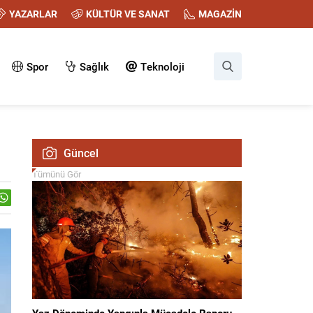
YAZARLAR
KÜLTÜR VE SANAT
MAGAZİN
Spor
Sağlık
Teknoloji
Güncel
Tümünü Gör
Yaz Döneminde Yangınla Mücadele Raporu