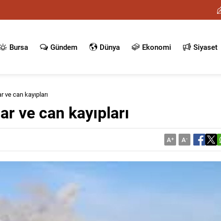
Bursa
Gündem
Dünya
Ekonomi
Siyaset
r ve can kayıpları
ar ve can kayıpları
A
+
A
-