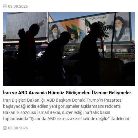
imkanları seferber ettiklerini bildirdi. İçişleri Bakanı Albares, konuyla
03.08.2026
ilgili değerlendirmesinde, yarın yapılacak toplantıda Avrupa Birliği
ülkelerinden dayanışma isteyeceklerini belirtti. Albares, ayrıca krizin
başında Fas...
İran ve ABD Arasında Hürmüz Görüşmeleri Üzerine Gelişmeler
İran Dışişleri Bakanlığı, ABD Başkanı Donald Trump’ın Pazartesi
başlayacağı iddia edilen yeni görüşmeler açıklamasını reddetti.
Bakanlık sözcüsü İsmail Bekai, düzenlediği haftalık basın
toplantısında “Şu anda ABD ile müzakere halinde değiliz” ifadelerini
kullandı ve mevcut diplomatik temasların esasen Umman ile Hürmüz
03.08.2026
Boğazı’nın geçiş güvenliğine ilişkin olduğunu belirtti. Hürmüz Boğazı,
çatışmayı sonlandırma...