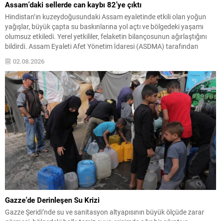
Assam’daki sellerde can kaybı 82’ye çıktı
Hindistan’ın kuzeydoğusundaki Assam eyaletinde etkili olan yoğun
yağışlar, büyük çapta su baskınlarına yol açtı ve bölgedeki yaşamı
olumsuz etkiledi. Yerel yetkililer, felaketin bilançosunun ağırlaştığını
bildirdi. Assam Eyaleti Afet Yönetim İdaresi (ASDMA) tarafından
yapılan açıklamaya göre, sellere bağlı can kaybı sayısı 82’ye yükseldi.
02.08.2026
Hasar gören bölgelerde kurtarma ve yardım çalışmaları yoğun...
Gazze’de Derinleşen Su Krizi
Gazze Şeridi’nde su ve sanitasyon altyapısının büyük ölçüde zarar