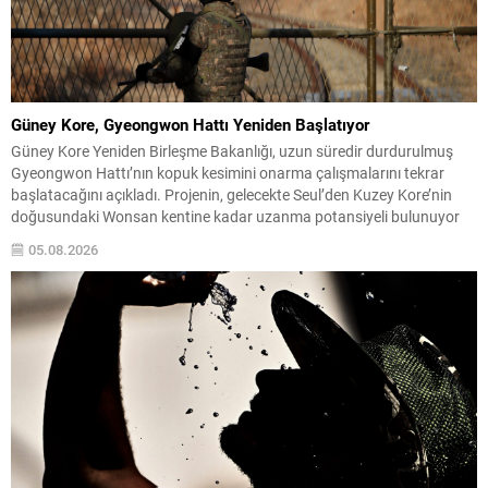
Güney Kore, Gyeongwon Hattı Yeniden Başlatıyor
Güney Kore Yeniden Birleşme Bakanlığı, uzun süredir durdurulmuş
Gyeongwon Hattı’nın kopuk kesimini onarma çalışmalarını tekrar
başlatacağını açıkladı. Projenin, gelecekte Seul’den Kuzey Kore’nin
doğusundaki Wonsan kentine kadar uzanma potansiyeli bulunuyor
ve sınır bölgelerindeki erişim ile ekonomik hareketliliği artırması
05.08.2026
hedefleniyor. Bakan Chung Dong-young, projeyi yeniden canlandırma
kararını başkanlık düzeyinde yapılan bilgilendirme toplantısında...