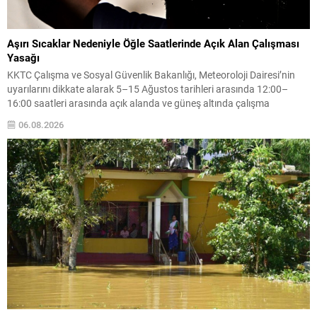
Aşırı Sıcaklar Nedeniyle Öğle Saatlerinde Açık Alan Çalışması
Yasağı
KKTC Çalışma ve Sosyal Güvenlik Bakanlığı, Meteoroloji Dairesi’nin
uyarılarını dikkate alarak 5–15 Ağustos tarihleri arasında 12:00–
16:00 saatleri arasında açık alanda ve güneş altında çalışma
yapılmasını yasakladı. Karar, doğrudan yüksek sıcaklığa maruz kalan
06.08.2026
çalışanları sıcak çarpması, aşırı sıvı kaybı gibi sağlık risklerinden
korumayı amaçlıyor. Meskun mahal dışındaki tarım ve inşaat
faaliyetlerinde...