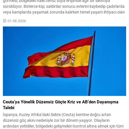
görmesi, bölgedeki halkı temiz suya erişimde ağır bir sıkıntıya
sürüklüyor. Binlerce kişi, saldırılar sonucu evlerini kaybedip çadırlarda
veya kamplarda yaşamak zorunda kalırken temel yaşam ihtiyacı olan
suya ulaşabilmek için sürekli çaba harcıyor. Su dağıtımları sınırlı ve
01.08.2026
düzensiz olduğundan aileler süregelen belirsizlikle...
Ceuta’ya Yönelik Düzensiz Göçte Kriz ve AB’den Dayanışma
Talebi
İspanya, Kuzey Afrika’daki Sebte (Ceuta) kentine doğru artan
düzensiz göç akını nedeniyle zor bir dönem yaşıyor. Olayların
ardından yetkililer, bölgedeki gelişmeleri kontrol altına almak için tüm