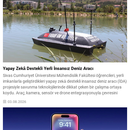
Yapay Zekâ Destekli Yerli İnsansız Deniz Aracı
Sivas Cumhuriyet Üniversitesi Mühendislik Fakültesi öğrencileri, yerli
imkanlarla geliştirdikleri yapay zekâ destekli insansız deniz aracı (İDA)
projesiyle savunma teknolojilerinde dikkat çeken bir çalışma ortaya
koydu. Araç; kamera, sensör ve drone entegrasyonuyla çevresini
analiz edip otonom görevler gerçekleştirebiliyor. Geliştirilen sistem,
03.08.2026
deniz üzerinde bağımsız hareket edebilmenin ötesinde; hava, kara ve
deniz unsurlarını...