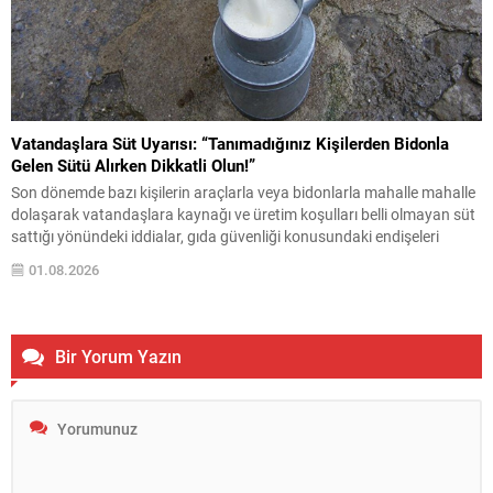
Vatandaşlara Süt Uyarısı: “Tanımadığınız Kişilerden Bidonla
Gelen Sütü Alırken Dikkatli Olun!”
Son dönemde bazı kişilerin araçlarla veya bidonlarla mahalle mahalle
dolaşarak vatandaşlara kaynağı ve üretim koşulları belli olmayan süt
sattığı yönündeki iddialar, gıda güvenliği konusundaki endişeleri
yeniden gündeme getirdi. Vatandaşlara önemli bir uyarı yapılarak,
01.08.2026
özellikle tanınmayan kişilerden alınan açık sütlerde dikkatli olunması
gerektiği belirtildi. Üretim yeri, hayvan sağlığı, saklama koşulları ve...
Bir Yorum Yazın