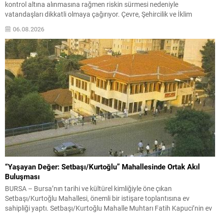
kontrol altına alınmasına rağmen riskin sürmesi nedeniyle
vatandaşları dikkatli olmaya çağırıyor. Çevre, Şehircilik ve İklim
Değişikliği Bakanı Murat Kurum, beş ilde yapılan hasar tespitlerinin
06.08.2026
sonuçlarını paylaştı ve etkilenenlerin yanında olunacağını vurguladı.
Kayıtlar ve tespit...
“Yaşayan Değer: Setbaşı/Kurtoğlu” Mahallesinde Ortak Akıl
Buluşması
BURSA – Bursa’nın tarihi ve kültürel kimliğiyle öne çıkan
Setbaşı/Kurtoğlu Mahallesi, önemli bir istişare toplantısına ev
sahipliği yaptı. Setbaşı/Kurtoğlu Mahalle Muhtarı Fatih Kapuci’nin ev
sahipliğinde gerçekleştirilen buluşmada, AK Parti Bursa İl Başkanı