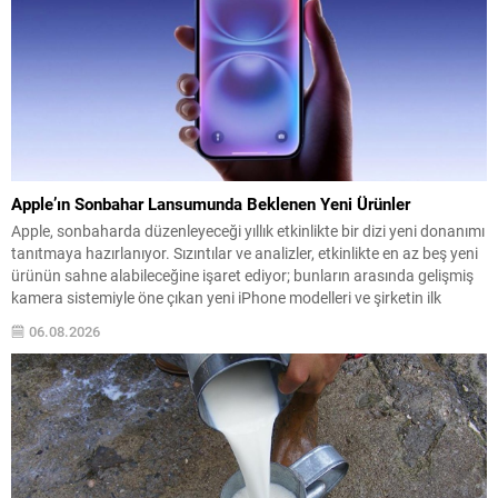
Apple’ın Sonbahar Lansumunda Beklenen Yeni Ürünler
Apple, sonbaharda düzenleyeceği yıllık etkinlikte bir dizi yeni donanımı
tanıtmaya hazırlanıyor. Sızıntılar ve analizler, etkinlikte en az beş yeni
ürünün sahne alabileceğine işaret ediyor; bunların arasında gelişmiş
kamera sistemiyle öne çıkan yeni iPhone modelleri ve şirketin ilk
katlanabilir telefonu öne çıkıyor. Pro serisi iPhone’ların teknik
06.08.2026
iyileştirmeleri, daha büyük piller ve...