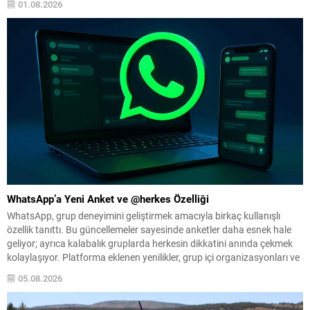
01.08.2026
Davut Gürkan, Yıldırım Belediye Başkanı Oktay Yılmaz ve AK Parti
Yıldırım İlçe Başkanı İrfan Akkaya mahalleyi ziyaret ederek...
WhatsApp’a Yeni Anket ve @herkes Özelliği
WhatsApp, grup deneyimini geliştirmek amacıyla birkaç kullanışlı
özellik tanıttı. Bu güncellemeler sayesinde anketler daha esnek hale
geliyor; ayrıca kalabalık gruplarda herkesin dikkatini anında çekmek
kolaylaşıyor. Platforma eklenen yenilikler, grup içi organizasyonları ve
duyuruları yönetmeyi daha pratik bir hâle getiriyor. Aşağıda öne çıkan
05.08.2026
değişiklikler ve kullanım notları özetlenmiştir. Anketlerde esneklik ve...