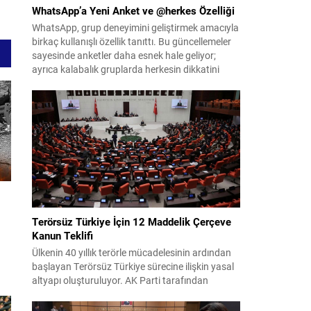
WhatsApp’a Yeni Anket ve @herkes Özelliği
WhatsApp, grup deneyimini geliştirmek amacıyla
birkaç kullanışlı özellik tanıttı. Bu güncellemeler
sayesinde anketler daha esnek hale geliyor;
ayrıca kalabalık gruplarda herkesin dikkatini
anında çekmek kolaylaşıyor. Platforma eklenen
yenilikler, grup içi organizasyonları ve duyuruları
yönetmeyi daha pratik bir hâle getiriyor. Aşağıda
öne çıkan değişiklikler ve kullanım notları
özetlenmiştir. Anketlerde esneklik ve...
Terörsüz Türkiye İçin 12 Maddelik Çerçeve
Kanun Teklifi
Ülkenin 40 yıllık terörle mücadelesinin ardından
başlayan Terörsüz Türkiye sürecine ilişkin yasal
altyapı oluşturuluyor. AK Parti tarafından
hazırlanan çerçeve yasa teklifi, TBMM
en
Başkanlığı’na sunulmak üzere hazırlandı ve
i