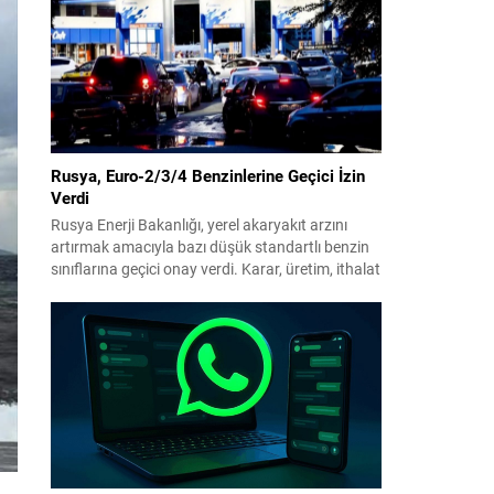
benimsendi. Teklif kapsamında, vazife
malullerinden hayatını kaybedenlerin anne ve
babalarına bağlanacak aylık tutarının, net asgari
ücretin altında olmayacağı hükme bağlanıyor....
Rusya, Euro-2/3/4 Benzinlerine Geçici İzin
Verdi
Rusya Enerji Bakanlığı, yerel akaryakıt arzını
artırmak amacıyla bazı düşük standartlı benzin
sınıflarına geçici onay verdi. Karar, üretim, ithalat
ve satışa yönelik uygulanacak sınırlamaları 1
Temmuz 2027’ye kadar kaldırıyor. Açıklamada
bu düzenlemenin kalıcı bir çevre politikası
değişikliği anlamına gelmediği vurgulanıyor;
kararın geçici olduğu ve uzun vadeli çevre
hedeflerinden sapma amaçlanmadığı...