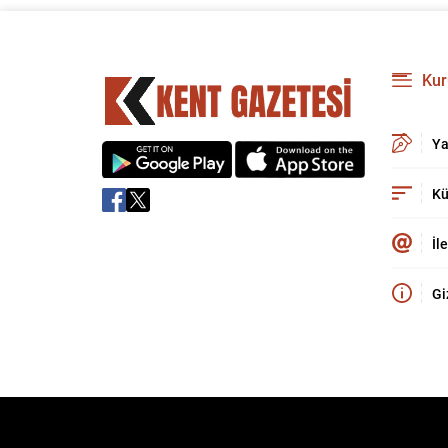
Kur
Ya
Kü
İl
Gi