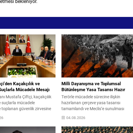
etmesi bekleniyor.
çi’den Kaçakçılık ve
Milli Dayanışma ve Toplumsal
Suçlarla Mücadele Mesajı
Bütünleşme Yasa Tasarısı Hazır
anı Mustafa Çiftçi, kaçakçılık
Terörle mücadele sürecine ilişkin
e suçlarla mücadele
hazırlanan çerçeve yasa tasarısı
 toplanan güvenlik zirvesine
tamamlandı ve Meclis’e sunulması
tti. Sosyal medya üzerinden
bekleniyor. Tasarı, “Milli Dayanışma ve
26
04.08.2026
klamada, önceliklerinin suç
Toplumsal Bütünleşmenin
i yapılaşma aşamasında tespit
Güçlendirilmesi” başlığıyla 12 madded
unu belirtti. Bakan Çiftçi,
oluşuyor ve AK Parti, MHP ile DEM Part