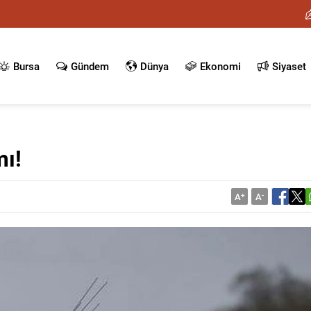
Bursa
Gündem
Dünya
Ekonomi
Siyaset
mı!
A
+
A
-