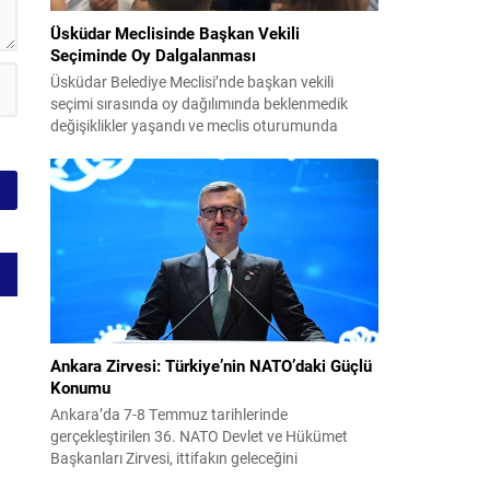
Üsküdar Meclisinde Başkan Vekili
Seçiminde Oy Dalgalanması
Üsküdar Belediye Meclisi’nde başkan vekili
seçimi sırasında oy dağılımında beklenmedik
değişiklikler yaşandı ve meclis oturumunda
gergin anlar oluştu. Soruşturma kapsamında
görevden uzaklaştırılan Sinem Dedetaş’ın yerine
seçilecek isim için yapılan oylamalarda parti içi
dengeler gündemin merkezine oturdu. CHP’nin
adayı Sibel Tan Çetinkaya ile AK Parti’nin adayı
Dündar Ziya Gültekin arasında geçen...
Ankara Zirvesi: Türkiye’nin NATO’daki Güçlü
Konumu
Ankara’da 7-8 Temmuz tarihlerinde
gerçekleştirilen 36. NATO Devlet ve Hükümet
Başkanları Zirvesi, ittifakın geleceğini
şekillendiren ve Türkiye’nin rolünü görünür kılan