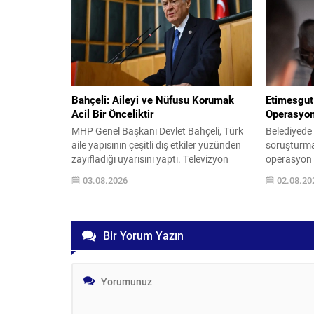
önemini vurguladı. Bahçeli, çerçeve
amaçlarının
yasanın milli bir mesele olarak ele
kurutarak, 
alınması gerektiğini belirterek,
devlet den
demokratikleşme iradesiyle uyumlu
vurguladı. 
biçimde bireysel özgürlüklerin
alan...
genişletilmesini ve...
Bahçeli: Aileyi ve Nüfusu Korumak
Etimesgut
Acil Bir Önceliktir
Operasyo
MHP Genel Başkanı Devlet Bahçeli, Türk
Belediyede 
aile yapısının çeşitli dış etkiler yüzünden
soruşturmas
zayıfladığı uyarısını yaptı. Televizyon
operasyon 
yayınları, sosyal medya ve LGBT gibi
sabahı düz
03.08.2026
02.08.20
akımların aile içi dengeleri
aralarında 
etkileyebileceğini belirterek, bu
bulunduğu ç
gelişmelerin toplumsal hayat üzerinde
ve soruştu
olumsuz sonuçlar doğurabileceğini ifade
yansımaya 
Bir Yorum Yazın
etti. Bahçeli, ailenin bir milletin varlığını
kapsamında
sürdüren en temel kurumu olduğunu
42’sinin be
vurguladı. Ailenin...
firma yetkil
alınanlar a
Başkanı...