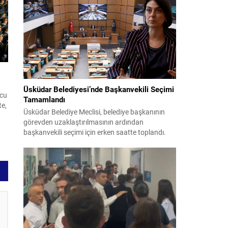
teklifin 12 maddelik düzenlemeleri kamuoyuyla
paylaşıldı. Hazırlanan düzenleme, örgütün fiili
.
varlığını sona erdirdiğinin ve tüm silah ile
mühimmatını teslim ettiğinin güvenlik
kurumlarınca tespiti...
Üsküdar Belediyesi’nde Başkanvekili Seçimi
ncu
Tamamlandı
te,
Üsküdar Belediye Meclisi, belediye başkanının
k
görevden uzaklaştırılmasının ardından
başkanvekili seçimi için erken saatte toplandı.
Soruşturma nedeniyle yerine vekil seçilmesi
gereken süreç yoğun tartışmalar ve itirazlarla
an
ilerledi. CHP, Sibel Tan Çetinkaya’yı; Cumhur
İttifakı ise Dündar Ziya Gültekin’i aday gösterdi.
Seçimin ilk iki turunda sonuçlar değişmeyince
üçüncü tura ve ardından salt çoğunluk...