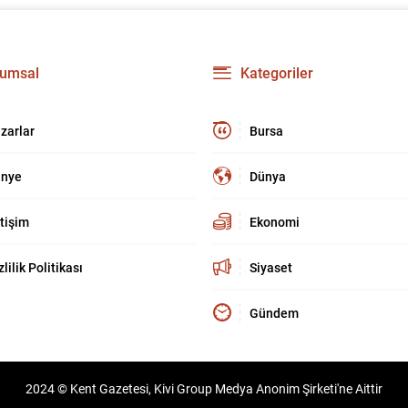
umsal
Kategoriler
zarlar
Bursa
nye
Dünya
etişim
Ekonomi
zlilik Politikası
Siyaset
Gündem
2024 © Kent Gazetesi, Kivi Group Medya Anonim Şirketi'ne Aittir