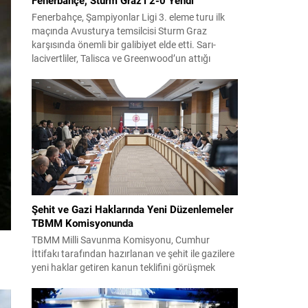
Fenerbahçe, Şampiyonlar Ligi 3. eleme turu ilk
maçında Avusturya temsilcisi Sturm Graz
karşısında önemli bir galibiyet elde etti. Sarı-
lacivertliler, Talisca ve Greenwood’un attığı
gollerle sahadan 2-0 üstün ayrıldı ve rövanş
öncesi avantaj sağladı. Karşılaşma sonrası
takım yönetimi mücadeleyi değerlendirdi ve
gelecek planlarına dair bilgi verdi. Futboldan
sorumlu yönetici Cihan Kamer,...
Şehit ve Gazi Haklarında Yeni Düzenlemeler
TBMM Komisyonunda
TBMM Milli Savunma Komisyonu, Cumhur
İttifakı tarafından hazırlanan ve şehit ile gazilere
yeni haklar getiren kanun teklifini görüşmek
üzere toplandı. Görüşmelerin sonunda teklif
komisyonda kabul edildi ve bir dizi düzenleme