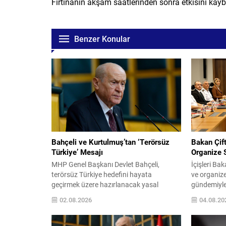
Fırtınanın akşam saatlerinden sonra etkisini kayb
Benzer Konular
Bahçeli ve Kurtulmuş’tan ‘Terörsüz
Bakan Çift
Türkiye’ Mesajı
Organize 
MHP Genel Başkanı Devlet Bahçeli,
İçişleri Bak
terörsüz Türkiye hedefini hayata
ve organiz
geçirmek üzere hazırlanacak yasal
gündemiyle
düzenlemeler hakkında önemli
başkanlık e
02.08.2026
04.08.20
değerlendirmelerde bulundu. Bu sürecin
yaptığı açı
siyasetin üzerinde tutulması gerektiğini
örgütlerin
ve geniş bir uzlaşıyla yürütülmesinin
etmek olduğ