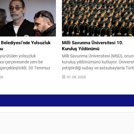
 insan ve finans kaynaklarını
arasında ortak imzayla Meclis
suç gelirlerini hukuki çerçevede
Başkanlığı’na sevk edilmesi planlanıyor
etimine almak olduğunu
Parti gruplarındaki imza sürecinin bu
“Hiçbir suç yapılanmasına
akşam 17.00’ye kadar tamamlanması
hedefleniyor. Tasarının...
 Belediyesi’nde Yolsuzluk
Milli Savunma Üniversitesi 10.
nu
Kuruluş Yıldönümü
yürütülen yolsuzluk
Milli Savunma Üniversitesi (MSÜ), onu
ı çerçevesinde yeni bir
kuruluş yıldönümünü kutluyor. Üniversi
gerçekleştirildi. 30 Temmuz
yetiştirdiği subay ve astsubaylarla Tür
enlenen operasyonda,
Silahlı Kuvvetleri’nin ihtiyaçlarını
26
01.08.2026
belediye başkanının da
karşılamaya, milli iradeye ve vatan
ok sayıda kişi gözaltına alındı
sevgisine bağlı nesiller kazandırmaya
rma ayrıntıları kamuoyuna
devam ediyor. MSÜ tarafından paylaşıl
başladı. Soruşturma
özel video klipte üniversitenin tarihsel
 toplam 55 şüpheliden
kökenlerine ve eğitim misyonuna vurgu
lediye personeli, 13’ünün ise
yapıldı; Metehan’dan Alparslan’a, Fatih
isi olduğu bildirildi. Gözaltına
Sultan Mehmet’ten Gazi Mustafa
rasında Etimesgut Belediye
Kemal...