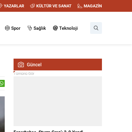
YAZARLAR
KÜLTÜR VE SANAT
MAGAZİN
Spor
Sağlık
Teknoloji
Güncel
Tümünü Gör
Fenerbahçe, Sturm Graz’ı 2-0 Yendi