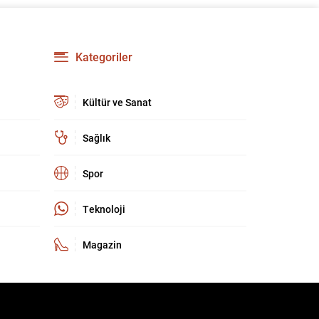
kritik bir buluşma olarak kayda geçti. Zirve,
yalnızca ev sahipliği organizasyonunun
ötesinde, Türkiye’nin stratejik iletişim ve
diplomatik etkinliğini uluslararası arenada
Kategoriler
pekiştirdi. Uluslararası güvenlik ortamı eş
zamanlı ve çok boyutlu tehditlerle...
Kültür ve Sanat
Sağlık
Spor
Teknoloji
Magazin