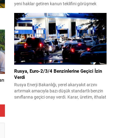
yeni haklar getiren kanun teklifini görüşmek
üzere toplandı. Görüşmelerin sonunda teklif
komisyonda kabul edildi ve bir dizi düzenleme
benimsendi. Teklif kapsamında, vazife
malullerinden hayatını kaybedenlerin anne ve
babalarına bağlanacak aylık tutarının, net asgari
ücretin altında olmayacağı hükme bağlanıyor....
Rusya, Euro-2/3/4 Benzinlerine Geçici İzin
Verdi
arı
Rusya Enerji Bakanlığı, yerel akaryakıt arzını
artırmak amacıyla bazı düşük standartlı benzin
sınıflarına geçici onay verdi. Karar, üretim, ithalat
ve satışa yönelik uygulanacak sınırlamaları 1
Temmuz 2027’ye kadar kaldırıyor. Açıklamada
bu düzenlemenin kalıcı bir çevre politikası
değişikliği anlamına gelmediği vurgulanıyor;
kararın geçici olduğu ve uzun vadeli çevre
hedeflerinden sapma amaçlanmadığı...