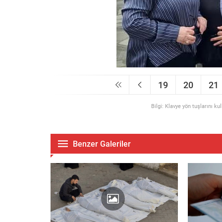
19
20
21
Bilgi: Klavye yön tuşlarını ku
Benzer Galeriler