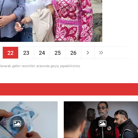
22
23
24
25
26
llanarak galeri resimleri arasında geçiş yapabilirsiniz.