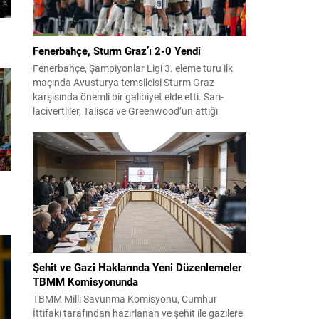
Fenerbahçe, Sturm Graz’ı 2-0 Yendi
Fenerbahçe, Şampiyonlar Ligi 3. eleme turu ilk
maçında Avusturya temsilcisi Sturm Graz
karşısında önemli bir galibiyet elde etti. Sarı-
lacivertliler, Talisca ve Greenwood’un attığı
gollerle sahadan 2-0 üstün ayrıldı ve rövanş
öncesi avantaj sağladı. Karşılaşma sonrası
takım yönetimi mücadeleyi değerlendirdi ve
gelecek planlarına dair bilgi verdi. Futboldan
sorumlu yönetici Cihan Kamer,...
Şehit ve Gazi Haklarında Yeni Düzenlemeler
TBMM Komisyonunda
TBMM Milli Savunma Komisyonu, Cumhur
İttifakı tarafından hazırlanan ve şehit ile gazilere