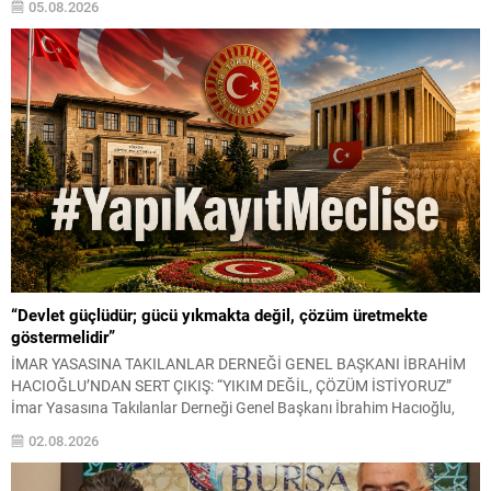
05.08.2026
ciddi oranda yükselişle başladı. Gram ve Ons Altın Gram...
“Devlet güçlüdür; gücü yıkmakta değil, çözüm üretmekte
göstermelidir”
İMAR YASASINA TAKILANLAR DERNEĞİ GENEL BAŞKANI İBRAHİM
HACIOĞLU’NDAN SERT ÇIKIŞ: “YIKIM DEĞİL, ÇÖZÜM İSTİYORUZ”
İmar Yasasına Takılanlar Derneği Genel Başkanı İbrahim Hacıoğlu,
yapı kayıt mağduriyeti yaşayan milyonlarca vatandaşın beklentilerini
02.08.2026
gündeme taşıyarak, mevcut sorunların yalnızca yıkım kararlarıyla
çözülemeyeceğini belirtti. Hacıoğlu, tarım alanlarının korunması ile