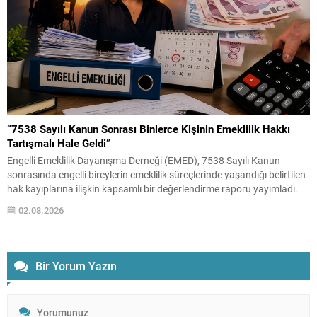
“7538 Sayılı Kanun Sonrası Binlerce Kişinin Emeklilik Hakkı
Tartışmalı Hale Geldi”
Engelli Emeklilik Dayanışma Derneği (EMED), 7538 Sayılı Kanun
sonrasında engelli bireylerin emeklilik süreçlerinde yaşandığı belirtilen
hak kayıplarına ilişkin kapsamlı bir değerlendirme raporu yayımladı.
Haziran 2026 tarihli “7538 Sayılı Kanun Sonrası Engelli Emekliliğinde
02.08.2026
Ortaya Çıkan Hak Kayıplarına İlişkin İstatistiksel Değerlendirme ve
Katılımcı Beyanları Raporu” başlıklı çalışmada, yasa değişikliğinin
uygulamadaki etkileri anket...
Bir Yorum Yazın