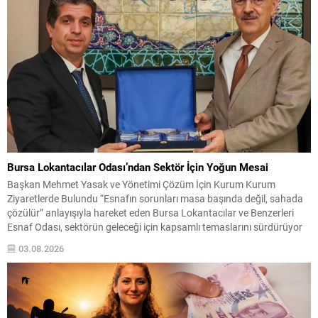
vatandaşların mülkiyet haklarının güvence altına alınmasının
birbirine...
Bursa Lokantacılar Odası’ndan Sektör İçin Yoğun Mesai
Başkan Mehmet Yasak ve Yönetimi Çözüm İçin Kurum Kurum
Ziyaretlerde Bulundu “Esnafın sorunları masa başında değil, sahada
çözülür” anlayışıyla hareket eden Bursa Lokantacılar ve Benzerleri
Esnaf Odası, sektörün geleceği için kapsamlı temaslarını sürdürüyor
Bursa’da yeme-içme sektörünün yaşadığı sorunların çözümü, esnafın
03.08.2026
beklentilerinin karşılanması ve sektörün sürdürülebilir bir yapıya
kavuşması amacıyla çalışmalarını...