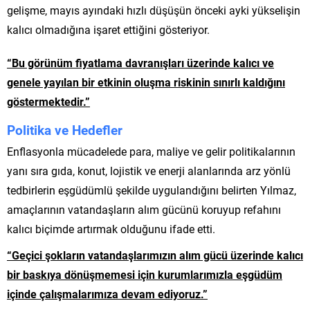
gelişme, mayıs ayındaki hızlı düşüşün önceki ayki yükselişin
kalıcı olmadığına işaret ettiğini gösteriyor.
“Bu görünüm fiyatlama davranışları üzerinde kalıcı ve
genele yayılan bir etkinin oluşma riskinin sınırlı kaldığını
göstermektedir.”
Politika ve Hedefler
Enflasyonla mücadelede para, maliye ve gelir politikalarının
yanı sıra gıda, konut, lojistik ve enerji alanlarında arz yönlü
tedbirlerin eşgüdümlü şekilde uygulandığını belirten Yılmaz,
amaçlarının vatandaşların alım gücünü koruyup refahını
kalıcı biçimde artırmak olduğunu ifade etti.
“Geçici şokların vatandaşlarımızın alım gücü üzerinde kalıcı
bir baskıya dönüşmemesi için kurumlarımızla eşgüdüm
içinde çalışmalarımıza devam ediyoruz.”