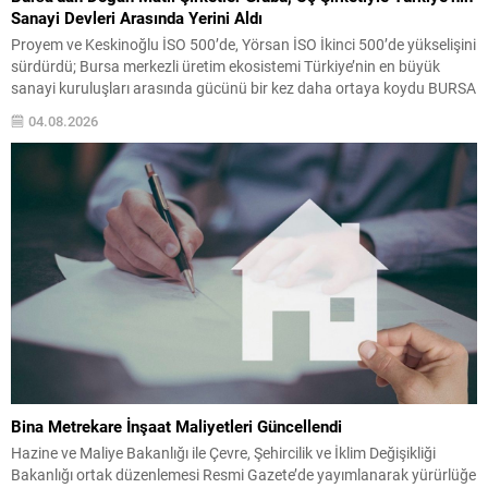
Sanayi Devleri Arasında Yerini Aldı
Proyem ve Keskinoğlu İSO 500’de, Yörsan İSO İkinci 500’de yükselişini
sürdürdü; Bursa merkezli üretim ekosistemi Türkiye’nin en büyük
sanayi kuruluşları arasında gücünü bir kez daha ortaya koydu BURSA
– Türkiye’nin köklü sanayi ve tarım-gıda gruplarından biri olan Matlı
04.08.2026
Şirketler Grubu, İstanbul Sanayi Odası (İSO) tarafından açıklanan
“Türkiye’nin 500 Büyük Sanayi...
Bina Metrekare İnşaat Maliyetleri Güncellendi
Hazine ve Maliye Bakanlığı ile Çevre, Şehircilik ve İklim Değişikliği
Bakanlığı ortak düzenlemesi Resmi Gazete’de yayımlanarak yürürlüğe