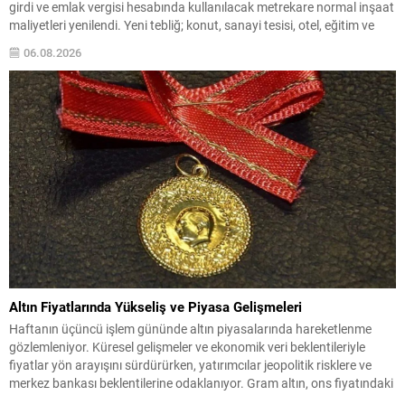
girdi ve emlak vergisi hesabında kullanılacak metrekare normal inşaat
maliyetleri yenilendi. Yeni tebliğ; konut, sanayi tesisi, otel, eğitim ve
sağlık yapıları gibi çok sayıda bina türünün esas alınacak maliyetlerini
06.08.2026
belirliyor. Bu düzenlemeyle, 2027...
Altın Fiyatlarında Yükseliş ve Piyasa Gelişmeleri
Haftanın üçüncü işlem gününde altın piyasalarında hareketlenme
gözlemleniyor. Küresel gelişmeler ve ekonomik veri beklentileriyle
fiyatlar yön arayışını sürdürürken, yatırımcılar jeopolitik risklere ve
merkez bankası beklentilerine odaklanıyor. Gram altın, ons fiyatındaki
artışın etkisiyle alım ağırlıklı bir seyir izliyor; güne önceki kapanışa göre