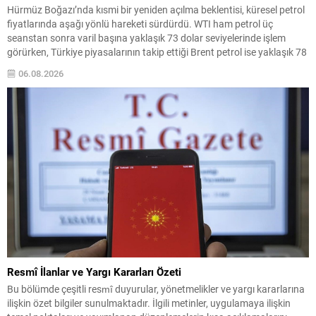
Hürmüz Boğazı’nda kısmi bir yeniden açılma beklentisi, küresel petrol
fiyatlarında aşağı yönlü hareketi sürdürdü. WTI ham petrol üç
seanstan sonra varil başına yaklaşık 73 dolar seviyelerinde işlem
görürken, Türkiye piyasalarının takip ettiği Brent petrol ise yaklaşık 78
dolar civarındaydı. İran ile Umman arasında varılan ve Hürmüz
06.08.2026
üzerinden alternatif bir nakliye...
Resmî İlanlar ve Yargı Kararları Özeti
Bu bölümde çeşitli resmî duyurular, yönetmelikler ve yargı kararlarına
ilişkin özet bilgiler sunulmaktadır. İlgili metinler, uygulamaya ilişkin