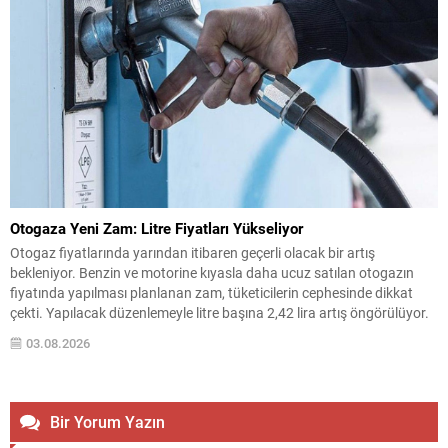
Otogaza Yeni Zam: Litre Fiyatları Yükseliyor
Otogaz fiyatlarında yarından itibaren geçerli olacak bir artış
bekleniyor. Benzin ve motorine kıyasla daha ucuz satılan otogazın
fiyatında yapılması planlanan zam, tüketicilerin cephesinde dikkat
çekti. Yapılacak düzenlemeyle litre başına 2,42 lira artış öngörülüyor.
Bu artışın ardından büyükşehir ve bazı bölge fiyatları farklı seviyelerde
03.08.2026
oluşacak. Beklenen Bölgesel Fiyatlar İstanbul için otogazın...
Bir Yorum Yazın