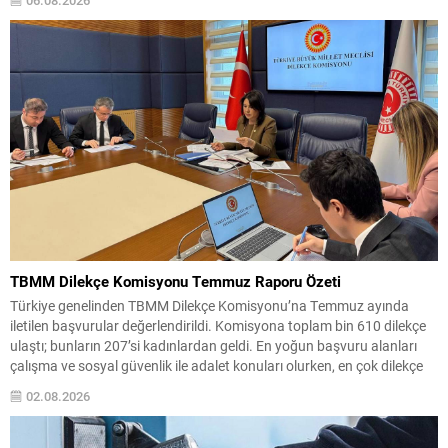
ulusal federasyonlara verilen teşvik tekliflerinin ortaya çıkışı, yoğun
eleştirilere...
TBMM Dilekçe Komisyonu Temmuz Raporu Özeti
Türkiye genelinden TBMM Dilekçe Komisyonu’na Temmuz ayında
iletilen başvurular değerlendirildi. Komisyona toplam bin 610 dilekçe
ulaştı; bunların 207’si kadınlardan geldi. En yoğun başvuru alanları
çalışma ve sosyal güvenlik ile adalet konuları olurken, en çok dilekçe
gönderen iller İstanbul, Ankara ve İzmir olarak sıralandı. Komisyonun
02.08.2026
inceleme kayıtlarında, vatandaşlardan farklı ve dikkat...