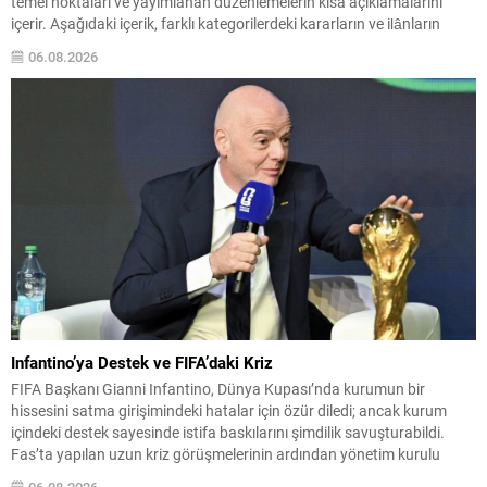
temel noktaları ve yayımlanan düzenlemelerin kısa açıklamalarını
içerir. Aşağıdaki içerik, farklı kategorilerdeki kararların ve ilânların
kolay okunur biçimde düzenlenmiş hâlidir. Önemli başlıklar kalın ve altı
06.08.2026
çizili şekilde vurgulanmıştır; böylece dikkat çeken maddeler çabuk...
Infantino’ya Destek ve FIFA’daki Kriz
FIFA Başkanı Gianni Infantino, Dünya Kupası’nda kurumun bir
hissesini satma girişimindeki hatalar için özür diledi; ancak kurum
içindeki destek sayesinde istifa baskılarını şimdilik savuşturabildi.
Fas’ta yapılan uzun kriz görüşmelerinin ardından yönetim kurulu
Infantino’ya tam destek verdiğini açıkladı. Sızdırılan plan detayları ve
06.08.2026