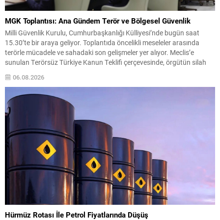
MGK Toplantısı: Ana Gündem Terör ve Bölgesel Güvenlik
Milli Güvenlik Kurulu, Cumhurbaşkanlığı Külliyesi’nde bugün saat
15.30’te bir araya geliyor. Toplantıda öncelikli meseleler arasında
terörle mücadele ve sahadaki son gelişmeler yer alıyor. Meclis’e
sunulan Terörsüz Türkiye Kanun Teklifi çerçevesinde, örgütün silah
bırakma sürecinin mevcut durumu ve istihbarat raporları detaylı
06.08.2026
şekilde değerlendirilecek. Ayrıca, yürütülen operasyonlar ve
koordinasyon mekanizmaları masada olacak....
Hürmüz Rotası İle Petrol Fiyatlarında Düşüş