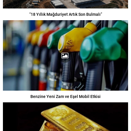
“18 Yıllık Mağduriyet Artık Son Bulmalı”
Benzine Yeni Zam ve Eşel Mobil Etkisi