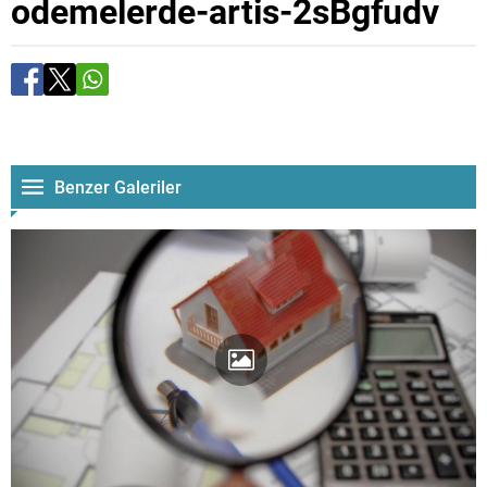
odemelerde-artis-2sBgfudv
Benzer Galeriler