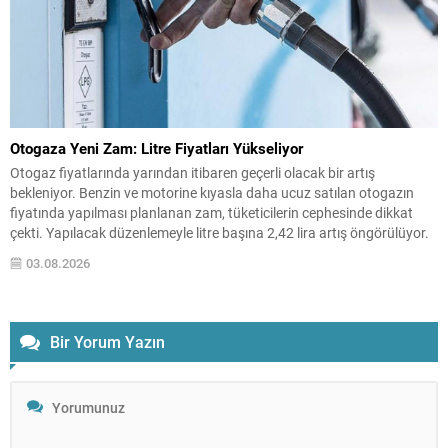
Otogaza Yeni Zam: Litre Fiyatları Yükseliyor
Otogaz fiyatlarında yarından itibaren geçerli olacak bir artış
bekleniyor. Benzin ve motorine kıyasla daha ucuz satılan otogazın
fiyatında yapılması planlanan zam, tüketicilerin cephesinde dikkat
çekti. Yapılacak düzenlemeyle litre başına 2,42 lira artış öngörülüyor.
Bu artışın ardından büyükşehir ve bazı bölge fiyatları farklı seviyelerde
03.08.2026
oluşacak. Beklenen Bölgesel Fiyatlar İstanbul için otogazın...
Bir Yorum Yazın