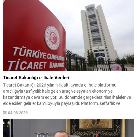
Ticaret Bakanlığı e-İhale Verileri
Ticaret Bakanlığı, 2026 yılının ilk altı ayında e-İhale platformu
aracılığıyla tasfiyelik hale gelen araç ve eşyaları ekonomiye
kazandırmaya devam ediyor. Bu dönemde gerçekleştirilen ihaleler ve
elde edilen gelirler kamuoyuyla paylaşıldı. Platform, şeffaflık ve
erişilebilirlik ilkeleri doğrultusunda işlemeye devam ederek hem
04.08.2026
vatandaşların hem de tüzel kişilerin dijital ortamda kolayca işlem
yapmasına...