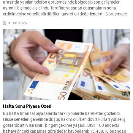
arasında yapılan telefon görüşmesinde bölgedeki son gelişmeler
ayrıntılı biçimde ele alındı. Taraflar, yaşanan çatışmaların sona
erdirilmesine yönelik sürdürülen gayretleri değerlendirdi. Görüşmede
çatışmaların durdurulması ve insani durumun iyileştirilmesine yönelik
01.08.2026
atılabilecek adımlar üzerinde duruldu. Diplomatik kanalların etkin
biçimde kullanılması ve gerekli koordinasyonun sağlanması...
Hafta Sonu Piyasa Özeti
Bu hafta finansal piyasalarda farklı yönlerde hareketler gözlendi.
Hisse senetleri genelinde düşüş hakim olurken döviz kurları yükseliş
gösterdi; altın ise sınırlı bir geri çekilme yaşadı. BIST 100 endeksi
haftayı önceki kapanışa göre değer kaybederek 13.458,10 puandan