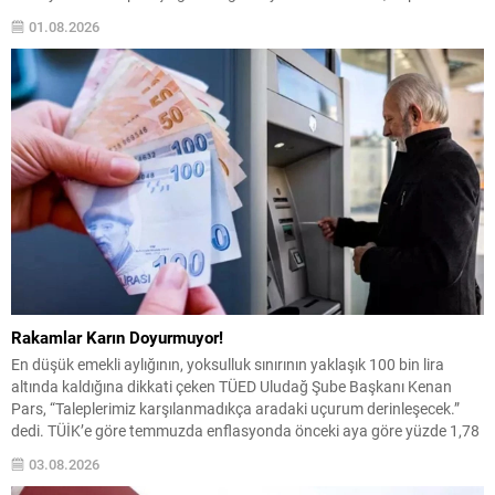
tamamladı. Endeks hafta içinde en düşük 13.216,16, en yüksek
01.08.2026
14.085,39 puanı gördü ve toplamda...
Rakamlar Karın Doyurmuyor!
En düşük emekli aylığının, yoksulluk sınırının yaklaşık 100 bin lira
altında kaldığına dikkati çeken TÜED Uludağ Şube Başkanı Kenan
Pars, “Taleplerimiz karşılanmadıkça aradaki uçurum derinleşecek.”
dedi. TÜİK’e göre temmuzda enflasyonda önceki aya göre yüzde 1,78
artış, önceki yılın aynı ayına göre yüzde 31,75 artış ve 12 aylık
03.08.2026
ortalamalara göre yüzde...