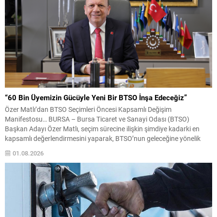
“60 Bin Üyemizin Gücüyle Yeni Bir BTSO İnşa Edeceğiz”
Özer Matlı’dan BTSO Seçimleri Öncesi Kapsamlı Değişim
Manifestosu… BURSA – Bursa Ticaret ve Sanayi Odası (BTSO)
Başkan Adayı Özer Matlı, seçim sürecine ilişkin şimdiye kadarki en
kapsamlı değerlendirmesini yaparak, BTSO’nun geleceğine yönelik
vizyonunu kamuoyuyla paylaştı. “60 Bin Üyemizin Gücünü, Üyemizle
01.08.2026
Birlikte Büyüteceğiz” sloganıyla yürüttüğü çalışmaların yeni bir
aşamaya geçtiğini açıklayan...