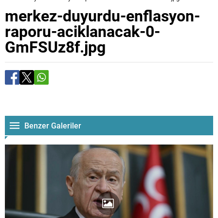
merkez-duyurdu-enflasyon-
raporu-aciklanacak-0-
GmFSUz8f.jpg
Benzer Galeriler