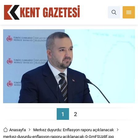
1
2
Anasayfa
Merkez duyurdu: Enflasyon raporu açıklanacak
merkez-duyurdu-enflasyon-raporu-aciklanacak-0-GmFSUz8f.jpg