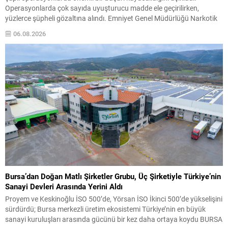
Operasyonlarda çok sayıda uyuşturucu madde ele geçirilirken,
yüzlerce şüpheli gözaltına alındı. Emniyet Genel Müdürlüğü Narkotik
Suçlarla Mücadele Başkanlığı ile Cumhuriyet Başsavcılıkları
06.08.2026
koordinasyonunda yürütülen çalışmalarda, 71 ilde uyuşturucu ticareti
yapanlara yönelik eş zamanlı müdahaleler...
Bursa’dan Doğan Matlı Şirketler Grubu, Üç Şirketiyle Türkiye’nin
Sanayi Devleri Arasında Yerini Aldı
Proyem ve Keskinoğlu İSO 500’de, Yörsan İSO İkinci 500’de yükselişini
sürdürdü; Bursa merkezli üretim ekosistemi Türkiye’nin en büyük
sanayi kuruluşları arasında gücünü bir kez daha ortaya koydu BURSA