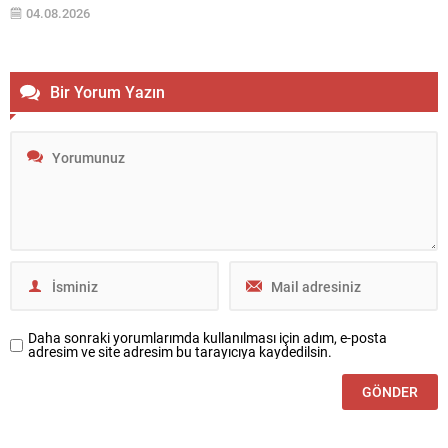
– Türkiye’nin köklü sanayi ve tarım-gıda gruplarından biri olan Matlı
04.08.2026
Şirketler Grubu, İstanbul Sanayi Odası (İSO) tarafından açıklanan
“Türkiye’nin 500 Büyük Sanayi...
Bir Yorum Yazın
Daha sonraki yorumlarımda kullanılması için adım, e-posta
adresim ve site adresim bu tarayıcıya kaydedilsin.