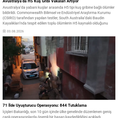
Avustralya’da H5 Kuş Gribi Vakaları Artıyor
Avustralya’da yabani kuşlar arasında H5 tipi kuş gribine bağlı ölümler
bildirildi. Commonwealth Bilimsel ve Endüstriyel Araştırma Kurumu
(CSIRO) tarafından yapılan testler, South Australia’daki Baudin
Kayalıkları’nda tespit edilen toplu ölümlerin H5 kaynaklı olduğunu
doğruladı. Vaka teyitleri sadece South Australia ile sınırlı kalmadı;
03.08.2026
Western Australia, New South Wales, Queensland ve Victoria’da da...
71 İlde Uyuşturucu Operasyonu: 844 Tutuklama
İçişleri Bakanlığı, son 10 gün içinde ülke genelinde düzenlenen geniş
çaplı operasyonlarda önemli bir başarı kaydedildiğini açıkladı.