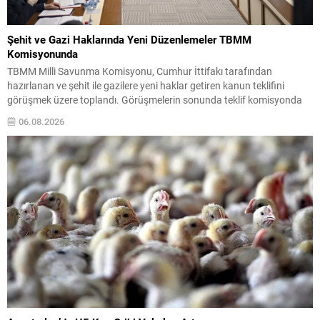
Şehit ve Gazi Haklarında Yeni Düzenlemeler TBMM
Komisyonunda
TBMM Milli Savunma Komisyonu, Cumhur İttifakı tarafından
hazırlanan ve şehit ile gazilere yeni haklar getiren kanun teklifini
görüşmek üzere toplandı. Görüşmelerin sonunda teklif komisyonda
kabul edildi ve bir dizi düzenleme benimsendi. Teklif kapsamında,
06.08.2026
vazife malullerinden hayatını kaybedenlerin anne ve babalarına
bağlanacak aylık tutarının, net asgari ücretin altında olmayacağı
hükme bağlanıyor....