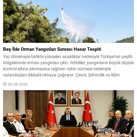
Beş İlde Orman Yangınları Sonrası Hasar Tespiti
Yaz dönemiyle birlikte yükselen sıcaklıklar nedeniyle Türkiye’nin çeşitli
bölgelerinde orman yangınları çıktı. Yetkililer, yangınların büyük ölçüde
kontrol altına alınmasına rağmen riskin sürmesi nedeniyle
vatandaşları dikkatli olmaya çağırıyor. Çevre, Şehircilik ve İklim
Değişikliği Bakanı Murat Kurum, beş ilde yapılan hasar tespitlerinin
06.08.2026
sonuçlarını paylaştı ve etkilenenlerin yanında olunacağını vurguladı.
Kayıtlar ve tespit...