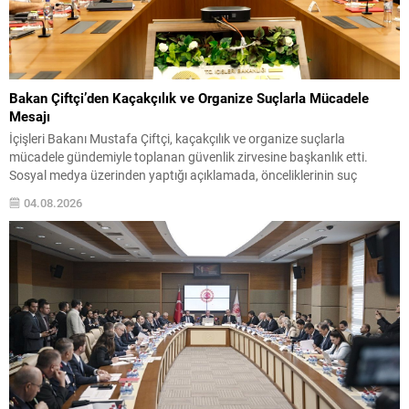
Bakan Çiftçi’den Kaçakçılık ve Organize Suçlarla Mücadele
Mesajı
İçişleri Bakanı Mustafa Çiftçi, kaçakçılık ve organize suçlarla
mücadele gündemiyle toplanan güvenlik zirvesine başkanlık etti.
Sosyal medya üzerinden yaptığı açıklamada, önceliklerinin suç
örgütlerini yapılaşma aşamasında tespit etmek olduğunu belirtti.
04.08.2026
Bakan Çiftçi, amaçlarının insan ve finans kaynaklarını kurutarak, suç
gelirlerini hukuki çerçevede devlet denetimine almak olduğunu
vurguladı. “Hiçbir suç yapılanmasına alan...