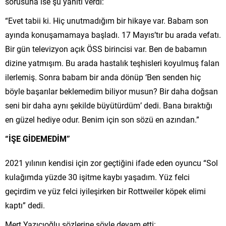
sorusuna ise şu yanıtı verdi:
“Evet tabii ki. Hiç unutmadığım bir hikaye var. Babam son
ayında konuşamamaya başladı. 17 Mayıs’tır bu arada vefatı.
Bir gün televizyon açık ÖSS birincisi var. Ben de babamın
dizine yatmışım. Bu arada hastalık teşhisleri koyulmuş falan
ilerlemiş. Sonra babam bir anda dönüp ‘Ben senden hiç
böyle başarılar beklemedim biliyor musun? Bir daha doğsan
seni bir daha aynı şekilde büyütürdüm’ dedi. Bana bıraktığı
en güzel hediye odur. Benim için son sözü en azından.”
“İŞE GİDEMEDİM”
2021 yılının kendisi için zor geçtiğini ifade eden oyuncu “Sol
kulağımda yüzde 30 işitme kaybı yaşadım. Yüz felci
geçirdim ve yüz felci iyileşirken bir Rottweiler köpek elimi
kaptı” dedi.
Mert Yazıcıoğlu sözlerine şöyle devam etti: