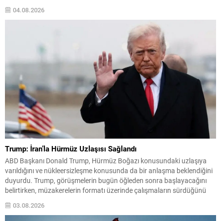
yaklaşık 79 dolara gerilerken, Türkiye’nin kullandığı Brent tipi ham
04.08.2026
petrol de 85 dolar seviyelerine doğru...
Trump: İran’la Hürmüz Uzlaşısı Sağlandı
ABD Başkanı Donald Trump, Hürmüz Boğazı konusundaki uzlaşıya
varıldığını ve nükleersizleşme konusunda da bir anlaşma beklendiğini
duyurdu. Trump, görüşmelerin bugün öğleden sonra başlayacağını
belirtirken, müzakerelerin formatı üzerinde çalışmaların sürdüğünü
söyledi. Trump ayrıca müzakere sürecine ilişkin ayrıntıların henüz
03.08.2026
netleşmediğini vurguladı ancak tarafların görüşmeleri başlatmaya
hazır olduğunu aktardı. İran’dan Sert ve Net...