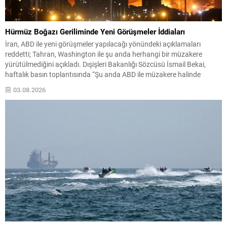
Hürmüz Boğazı Geriliminde Yeni Görüşmeler İddiaları
İran, ABD ile yeni görüşmeler yapılacağı yönündeki açıklamaları
reddetti; Tahran, Washington ile şu anda herhangi bir müzakere
yürütülmediğini açıkladı. Dışişleri Bakanlığı Sözcüsü İsmail Bekai,
haftalık basın toplantısında “Şu anda ABD ile müzakere halinde
değiliz” dedi ve devam eden temasların ağırlıklı olarak Hürmüz
03.08.2026
Boğazı’nın güvenliğine ilişkin Umman ile sürdürüldüğünü belirtti.
Boğazın...