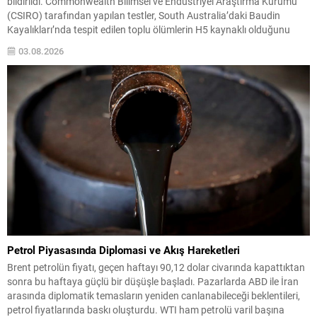
bildirildi. Commonwealth Bilimsel ve Endüstriyel Araştırma Kurumu
(CSIRO) tarafından yapılan testler, South Australia’daki Baudin
Kayalıkları’nda tespit edilen toplu ölümlerin H5 kaynaklı olduğunu
doğruladı. Vaka teyitleri sadece South Australia ile sınırlı kalmadı;
03.08.2026
Western Australia, New South Wales, Queensland ve Victoria’da da...
Petrol Piyasasında Diplomasi ve Akış Hareketleri
Brent petrolün fiyatı, geçen haftayı 90,12 dolar civarında kapattıktan
sonra bu haftaya güçlü bir düşüşle başladı. Pazarlarda ABD ile İran
arasında diplomatik temasların yeniden canlanabileceği beklentileri,
petrol fiyatlarında baskı oluşturdu. WTI ham petrolü varil başına