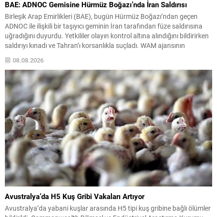
BAE: ADNOC Gemisine Hürmüz Boğazı’nda İran Saldırısı
Birleşik Arap Emirlikleri (BAE), bugün Hürmüz Boğazı’ndan geçen
ADNOC ile ilişkili bir taşıyıcı geminin İran tarafından füze saldırısına
uğradığını duyurdu. Yetkililer olayın kontrol altına alındığını bildirirken
saldırıyı kınadı ve Tahran’ı korsanlıkla suçladı. WAM ajansının
aktardığı ilk açıklamada, ADNOC’a ait bir geminin sabah saatlerinde
08.08.2026
hedef alındığı belirtildi; ilerleyen dakikalarda ise BAE...
Avustralya’da H5 Kuş Gribi Vakaları Artıyor
Avustralya’da yabani kuşlar arasında H5 tipi kuş gribine bağlı ölümler