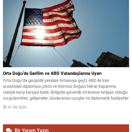
Orta Doğu’da Gerilim ve ABD Vatandaşlarına Uyarı
Orta Doğu’da gerginlik yeniden tırmanışa geçti; ABD ile İran
arasındaki diplomasi çöktü ve Hürmüz Boğazı tekrar kapanma
riskiyle karşı karşıya kaldı. Bölgede güvenlik ortamının kırılgan olduğu
vurgulanırken, gelişmeler uluslararası uçuşlar ve diplomatik faaliyetler
üzerinde etkili olma potansiyeli taşıyor. ABD yönetimi, çatışma olasılığı
01.08.2026
ve beklenmedik operasyonlara karşı bölgedeki vatandaşlarını dikkatli
olmaya...
Bir Yorum Yazın