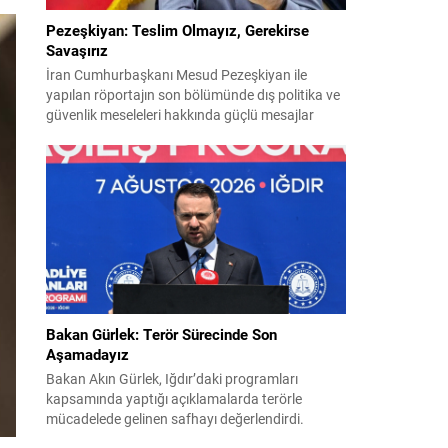
Pezeşkiyan: Teslim Olmayız, Gerekirse
Savaşırız
İran Cumhurbaşkanı Mesud Pezeşkiyan ile
yapılan röportajın son bölümünde dış politika ve
güvenlik meseleleri hakkında güçlü mesajlar
verildi. Pezeşkiyan, ülkesi için hem diplomasi
hem de savunmaya hazır olduklarını vurguladı ve
uygulamaya konulamayan 14 Haziran
mutabakat zaptına ilişkin görüşlerini paylaştı.
“Mutabakat zaptını savunacağız; geri adım
atmayız” Pezeşkiyan, varılan anlaşmanın
savunulacağını belirterek,...
Bakan Gürlek: Terör Sürecinde Son
Aşamadayız
Bakan Akın Gürlek, Iğdır’daki programları
kapsamında yaptığı açıklamalarda terörle
mücadelede gelinen safhayı değerlendirdi.
Provokasyonlara rağmen, sürecin fiiliyata