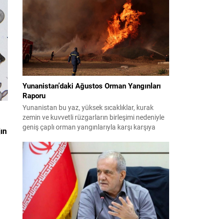
planlıyor. Parti yöneticileri ve komisyon
danışmanları, şirketler, yükleniciler ve finans
kuruluşları üzerinden belge ve tanıklık toplama
yöntemlerini değerlendiriyor. Demokratlar, Beyaz
Saray’la doğrudan çatışmaya...
Yunanistan’daki Ağustos Orman Yangınları
Raporu
Yunanistan bu yaz, yüksek sıcaklıklar, kurak
zemin ve kuvvetli rüzgarların birleşimi nedeniyle
geniş çaplı orman yangınlarıyla karşı karşıya
jın
kaldı. Birçok bölge büyük zarar gördü; bazı
yerleşim birimleri tahliye edildi ve geniş orman
alanları yok oldu. 31 Temmuz’da Attiki’nin batısı
ile Voiotia’da başlayan yangınlar yoğun
müdahale sonucu birkaç gün süren çabalarla...