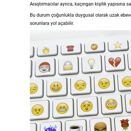
Araştırmacılar ayrıca, kaçıngan kişilik yapısına sa
Bu durum çoğunlukla duygusal olarak uzak ebevey
sorunlara yol açabilir.