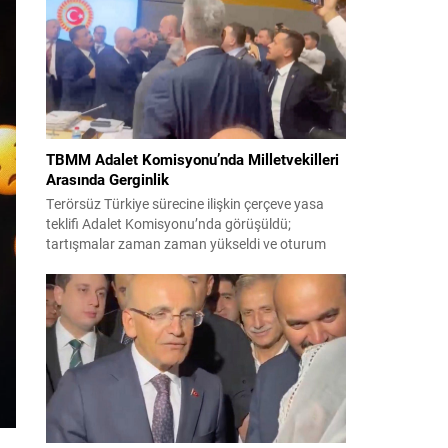
korsanlıkla suçladı. WAM ajansının aktardığı ilk
açıklamada, ADNOC’a ait bir geminin sabah
saatlerinde hedef alındığı belirtildi; ilerleyen
dakikalarda ise BAE...
TBMM Adalet Komisyonu’nda Milletvekilleri
Arasında Gerginlik
Terörsüz Türkiye sürecine ilişkin çerçeve yasa
teklifi Adalet Komisyonu’nda görüşüldü;
tartışmalar zaman zaman yükseldi ve oturum
kısa süreliğine kesintiye uğradı. Komisyon
çalışmalarında kimi milletvekilleri arasında sözlü
gerilim yaşandı, daha sonra fiziksel arbede çıktı.
Görüşme sırasında İyi Parti ile MHP milletvekilleri
arasında söz düellosu başladı; taraflar birbirlerini
sert ifadelerle eleştirdi. Tartışma...