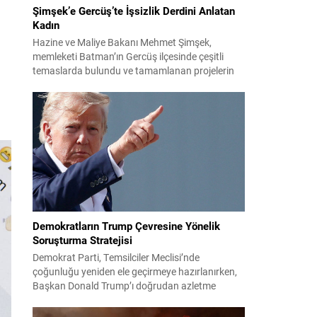
Şimşek’e Gercüş’te İşsizlik Derdini Anlatan
Kadın
Hazine ve Maliye Bakanı Mehmet Şimşek,
memleketi Batman’ın Gercüş ilçesinde çeşitli
temaslarda bulundu ve tamamlanan projelerin
açılış törenlerine katıldı. Ziyareti sırasında, bölge
sakinleriyle sohbet ettiği esnada bir yaşlı kadının
çocuklarının işsizliğine dair yakınmasını dinledi.
Kadının dertlerini Kürtçe olarak doğrudan Bakan
Şimşek’e aktarması, orada bulunanların ilgisini
çekti. Şimşek ise samimi bir...
Demokratların Trump Çevresine Yönelik
Soruşturma Stratejisi
Demokrat Parti, Temsilciler Meclisi’nde
çoğunluğu yeniden ele geçirmeye hazırlanırken,
Başkan Donald Trump’ı doğrudan azletme
yoluna gitmek yerine, onun siyasi ve ticari ağını
hedef alan kapsamlı soruşturmalar yürütmeyi