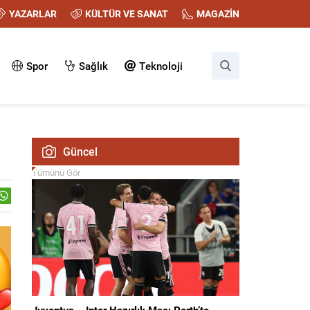
YAZARLAR
KÜLTÜR VE SANAT
MAGAZİN
Spor
Sağlık
Teknoloji
Güncel
Tümünü Gör
Juventus – Inter Hazırlık Maçı Perth’te