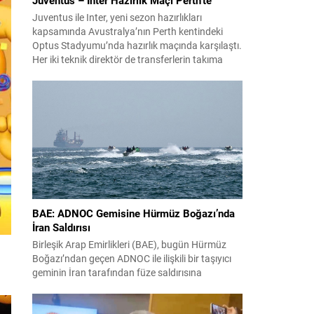
Juventus ile Inter, yeni sezon hazırlıkları
kapsamında Avustralya’nın Perth kentindeki
Optus Stadyumu’nda hazırlık maçında karşılaştı.
Her iki teknik direktör de transferlerin takıma
uyumunu ve oyuncuların fiziksel durumunu
değerlendirmek için bu mücadeleyi kritik bir
prova olarak kullandı. Karşılaşmada iki Türk
futbolcu sahada yer aldı: Juventus’ta Kenan
Yıldız ilk 11’de görev alırken,...
BAE: ADNOC Gemisine Hürmüz Boğazı’nda
İran Saldırısı
Birleşik Arap Emirlikleri (BAE), bugün Hürmüz
Boğazı’ndan geçen ADNOC ile ilişkili bir taşıyıcı
geminin İran tarafından füze saldırısına
uğradığını duyurdu. Yetkililer olayın kontrol altına
alındığını bildirirken saldırıyı kınadı ve Tahran’ı