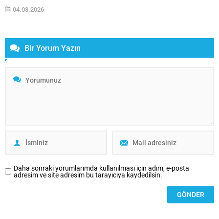
açıklamalarda bulundu. Tetik, engelli bireylerin elde ettikleri başarıların
04.08.2026
çoğu zaman yeterince takdir edilmediğini belirterek, “Engelliler bu
ülkede hiçbir başarıyı kendilerine sunulan ayrıcalıklarla elde etmedi.
Aksine,...
Bir Yorum Yazın
Daha sonraki yorumlarımda kullanılması için adım, e-posta
adresim ve site adresim bu tarayıcıya kaydedilsin.