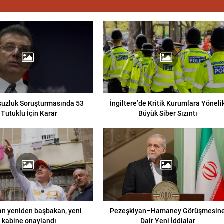
suzluk Soruşturmasında 53
İngiltere’de Kritik Kurumlara Yöneli
Tutuklu İçin Karar
Büyük Siber Sızıntı
an yeniden başbakan, yeni
Pezeşkiyan–Hamaney Görüşmesin
kabine onaylandı
Dair Yeni İddialar