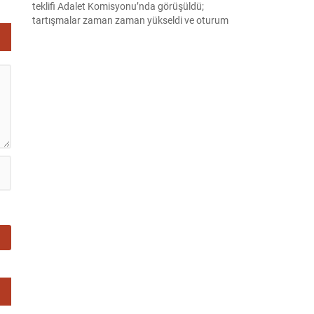
teklifi Adalet Komisyonu’nda görüşüldü;
tartışmalar zaman zaman yükseldi ve oturum
kısa süreliğine kesintiye uğradı. Komisyon
çalışmalarında kimi milletvekilleri arasında sözlü
gerilim yaşandı, daha sonra fiziksel arbede çıktı.
Görüşme sırasında İyi Parti ile MHP milletvekilleri
arasında söz düellosu başladı; taraflar birbirlerini
sert ifadelerle eleştirdi. Tartışma...