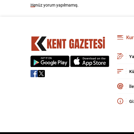
Henüz yorum yapılmamış.
Kur
Ya
Kü
İl
Gi