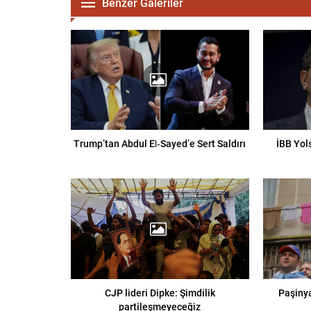
Benzer Galeriler
Trump’tan Abdul El‑Sayed’e Sert Saldırı
İBB Yol
CJP lideri Dipke: Şimdilik
Paşiny
partileşmeyeceğiz