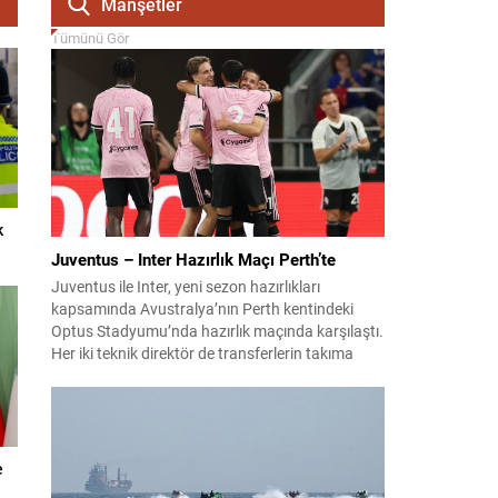
Manşetler
Tümünü Gör
k
Juventus – Inter Hazırlık Maçı Perth’te
Juventus ile Inter, yeni sezon hazırlıkları
kapsamında Avustralya’nın Perth kentindeki
Optus Stadyumu’nda hazırlık maçında karşılaştı.
Her iki teknik direktör de transferlerin takıma
uyumunu ve oyuncuların fiziksel durumunu
değerlendirmek için bu mücadeleyi kritik bir
prova olarak kullandı. Karşılaşmada iki Türk
futbolcu sahada yer aldı: Juventus’ta Kenan
Yıldız ilk 11’de görev alırken,...
e