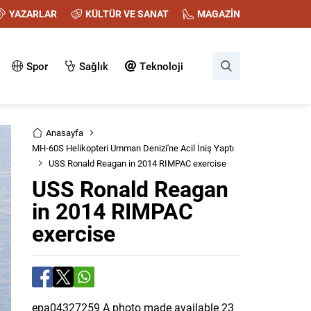
YAZARLAR
KÜLTÜR VE SANAT
MAGAZİN
Spor
Sağlık
Teknoloji
Anasayfa
MH-60S Helikopteri Umman Denizi'ne Acil İniş Yaptı
USS Ronald Reagan in 2014 RIMPAC exercise
USS Ronald Reagan
in 2014 RIMPAC
exercise
epa04327259 A photo made available 23