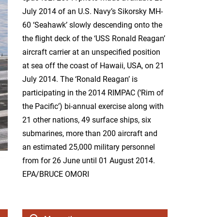
July 2014 of an U.S. Navy’s Sikorsky MH-
60 ‘Seahawk’ slowly descending onto the
the flight deck of the ‘USS Ronald Reagan’
aircraft carrier at an unspecified position
at sea off the coast of Hawaii, USA, on 21
July 2014. The ‘Ronald Reagan’ is
participating in the 2014 RIMPAC (‘Rim of
the Pacific’) bi-annual exercise along with
21 other nations, 49 surface ships, six
submarines, more than 200 aircraft and
an estimated 25,000 military personnel
from for 26 June until 01 August 2014.
EPA/BRUCE OMORI