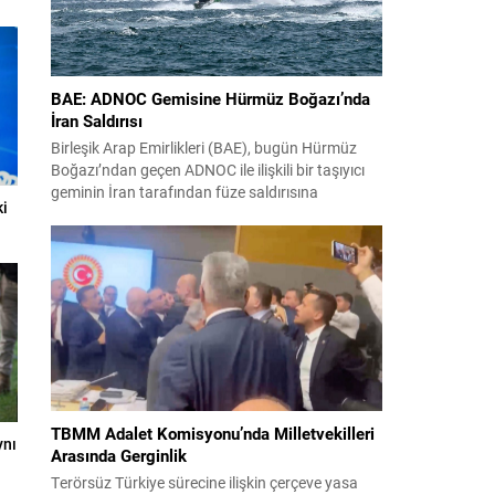
BAE: ADNOC Gemisine Hürmüz Boğazı’nda
İran Saldırısı
Birleşik Arap Emirlikleri (BAE), bugün Hürmüz
Boğazı’ndan geçen ADNOC ile ilişkili bir taşıyıcı
geminin İran tarafından füze saldırısına
ki
uğradığını duyurdu. Yetkililer olayın kontrol altına
alındığını bildirirken saldırıyı kınadı ve Tahran’ı
korsanlıkla suçladı. WAM ajansının aktardığı ilk
açıklamada, ADNOC’a ait bir geminin sabah
saatlerinde hedef alındığı belirtildi; ilerleyen
dakikalarda ise BAE...
TBMM Adalet Komisyonu’nda Milletvekilleri
ynı
Arasında Gerginlik
Terörsüz Türkiye sürecine ilişkin çerçeve yasa