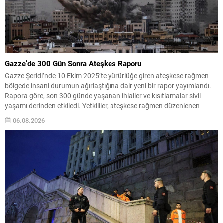
Gazze’de 300 Gün Sonra Ateşkes Raporu
Gazze Şeridi’nde 10 Ekim 2025’te yürürlüğe giren ateşkese rağmen
bölgede insani durumun ağırlaştığına dair yeni bir rapor yayımlandı.
Rapora göre, son 300 günde yaşanan ihlaller ve kısıtlamalar sivil
yaşamı derinden etkiledi. Yetkililer, ateşkese rağmen düzenlenen
saldırılarda en az 1.254 kişinin yaşamını yitirdiğini ve yaklaşık 4.121
06.08.2026
kişinin yaralandığını bildirdi. Ayrıca bu...