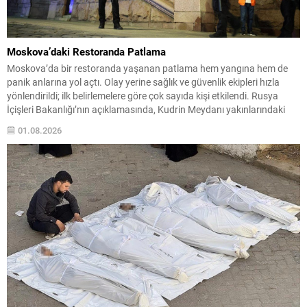
Moskova’daki Restoranda Patlama
Moskova’da bir restoranda yaşanan patlama hem yangına hem de
panik anlarına yol açtı. Olay yerine sağlık ve güvenlik ekipleri hızla
yönlendirildi; ilk belirlemelere göre çok sayıda kişi etkilendi. Rusya
İçişleri Bakanlığı’nın açıklamasında, Kudrin Meydanı yakınlarındaki
kafenin bitişiğinde meydana gelen patlamada 3 kişinin yaşamını
01.08.2026
yitirdiği, 15 kişinin de yaralandığı belirtildi. Ekiplerin...