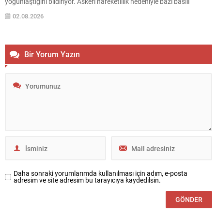
yoğunlaştığını bildiriyor. Askeri hareketlilik nedeniyle bazı basılı
yayınların dağıtımı engellenirken, sivil yaralanmalar ve altyapıya
02.08.2026
yönelik müdahaleler bölgedeki gerilimi tırmandırıyor. Gazetenin
toplatılması ve dağıtım engeli Filistin...
Bir Yorum Yazın
Daha sonraki yorumlarımda kullanılması için adım, e-posta
adresim ve site adresim bu tarayıcıya kaydedilsin.