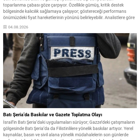
toparlanma çabası göze çarpıyor. Özellikle gümüş, kritik destek
bölgesinde kalıcılık sağlamaya çalışıyor; göstereceği performans
önümüzdeki fiyat hareketlerinin yönünü belirleyebilir. Analistlere göre
yatırımcılar, bu iki değerli metaldeki sıkışık görünümün kırılmasını
04.08.2026
bekliyor; gelecek makro veriler veya jeopolitik gelişmeler sert
hareketlere neden olabilir. Gümüşte İzlenen...
Batı Şeria’da Baskılar ve Gazete Toplatma Olayı
İsrail’in Batı Şeria’daki uygulamaları sürüyor; Gazze’deki çatışmaların
gölgesinde Batı Şeria’da da Filistinlilere yönelik baskılar artıyor. Yerel
kaynaklar, basın ve sivil alana yönelik müdahalelerin son günlerde