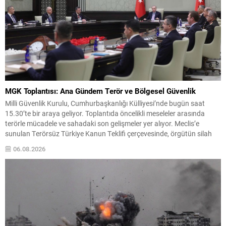
MGK Toplantısı: Ana Gündem Terör ve Bölgesel Güvenlik
Milli Güvenlik Kurulu, Cumhurbaşkanlığı Külliyesi’nde bugün saat
15.30’te bir araya geliyor. Toplantıda öncelikli meseleler arasında
terörle mücadele ve sahadaki son gelişmeler yer alıyor. Meclis’e
sunulan Terörsüz Türkiye Kanun Teklifi çerçevesinde, örgütün silah
bırakma sürecinin mevcut durumu ve istihbarat raporları detaylı
06.08.2026
şekilde değerlendirilecek. Ayrıca, yürütülen operasyonlar ve
koordinasyon mekanizmaları masada olacak....