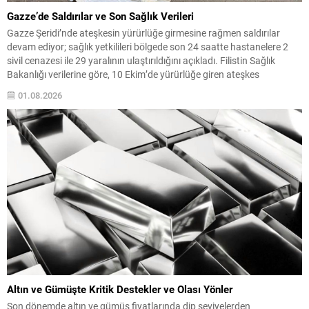
Gazze’de Saldırılar ve Son Sağlık Verileri
Gazze Şeridi’nde ateşkesin yürürlüğe girmesine rağmen saldırılar
devam ediyor; sağlık yetkilileri bölgede son 24 saatte hastanelere 2
sivil cenazesi ile 29 yaralının ulaştırıldığını açıkladı. Filistin Sağlık
Bakanlığı verilerine göre, 10 Ekim’de yürürlüğe giren ateşkes
anlaşmasından bu yana yaralı sayısı 4 bin 53e yükseldi, ölü sayısı ise
01.08.2026
bin 222 olarak kaydedildi....
Altın ve Gümüşte Kritik Destekler ve Olası Yönler
Son dönemde altın ve gümüş fiyatlarında dip seviyelerden