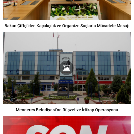
Bakan Çiftçi’den Kaçakçılık ve Organize Suçlarla Mücadele Mesajı
Menderes Belediyesi’ne Rüşvet ve İrtikap Operasyonu