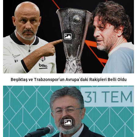
Beşiktaş ve Trabzonspor’un Avrupa’daki Rakipleri Belli Oldu