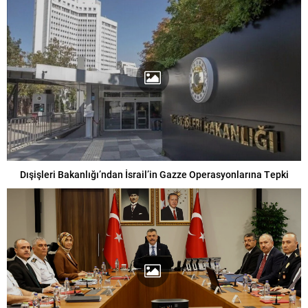
Dışişleri Bakanlığı’ndan İsrail’in Gazze Operasyonlarına Tepki