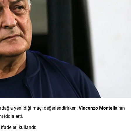
radağ’a yenildiği maçı değerlendirirken,
Vincenzo Montella
‘nın
 iddia etti.
fadeleri kullandı: