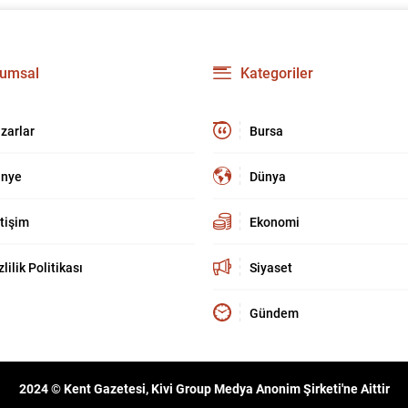
umsal
Kategoriler
zarlar
Bursa
nye
Dünya
etişim
Ekonomi
zlilik Politikası
Siyaset
Gündem
2024 © Kent Gazetesi, Kivi Group Medya Anonim Şirketi'ne Aittir