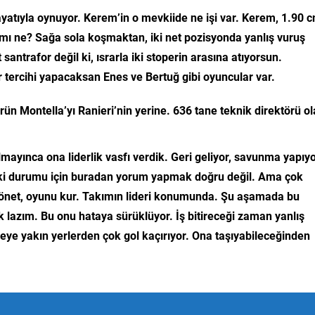
yatıyla oynuyor. Kerem’in o mevkiide ne işi var. Kerem, 1.90 
mı ne? Sağa sola koşmaktan, iki net pozisyonda yanlış vuruş
 santrafor değil ki, ısrarla iki stoperin arasına atıyorsun.
r tercihi yapacaksan Enes ve Bertuğ gibi oyuncular var.
ün Montella’yı Ranieri’nin yerine. 636 tane teknik direktörü o
mayınca ona liderlik vasfı verdik. Geri geliyor, savunma yapıyo
eki durumu için buradan yorum yapmak doğru değil. Ama çok
yönet, oyunu kur. Takımın lideri konumunda. Şu aşamada bu
azım. Bu onu hataya sürüklüyor. İş bitireceği zaman yanlış
aleye yakın yerlerden çok gol kaçırıyor. Ona taşıyabileceğinden