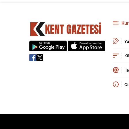
Kur
Ya
Kü
İl
Gi