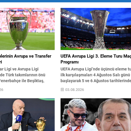
lerinin Avrupa ve Transfer
UEFA Avrupa Ligi 3. Eleme Turu Ma
i
Programı
r Ligi ve Avrupa Ligi
UEFA Avrupa Ligi’nde üçüncü eleme t
de Türk takımlarının önü
ilk karşılaşmaları 4 Ağustos Salı günü
Fenerbahçe ile Beşiktaş,
başlayarak 5 ve 6 Ağustos tarihlerind
me turunu geçmeleri halinde
tamamlanacak. Eşleşmelerin rövanşla
26
03.08.2026
kları rakipleri belirleme
ise 11 ve 13 Ağustos tarihlerinde
riyor. Trabzonspor ise
oynanacak; takımlar bu turda Avrupa
upa-2 play-off’una katılacak
sahnesindeki yolculuklarını sürdürme
gün netleşmesini bekliyor.
için mücadele edecekler. Beşiktaş, bu
açlarında istenmeyen
turda Çekya temsilcisi Hradec Kralov
lan takımlar arasına Rennes
ile eşleşti ve ilk maçını...
 Galatasaray ise Fransız