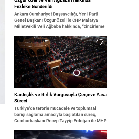
Fezleke Gönderildi
Ankara Cumhuriyet Başsavcılığı, Yeni Parti
Genel Başkanı Özgür Özel ile CHP Malatya
Milletvekili Veli Ağbaba hakkında, “zincirleme
şekilde rüşvet almak” suçlamasıyla
düzenlenen fezlekeleri Adalet Bakanlığı’na
sevk etti. Fezlekeler, 31 Mart 2024 yerel
seçimleri ve 4-5 Kasım 2023’teki CHP 38.
Olağan Kurultayı sürecine ilişkin iddiaları
kapsıyor. Daha önce Antalya ve İstanbul...
Kardeşlik ve Birlik Vurgusuyla Çerçeve Yasa
Süreci
Türkiye’de terörle mücadele ve toplumsal
barışı sağlama amacıyla başlatılan süreç,
Cumhurbaşkanı Recep Tayyip Erdoğan ile MHP
Lideri Devlet Bahçeli’nin ortak girişimleriyle
yeni bir döneme girdi. Yaklaşık iki yıldır devam