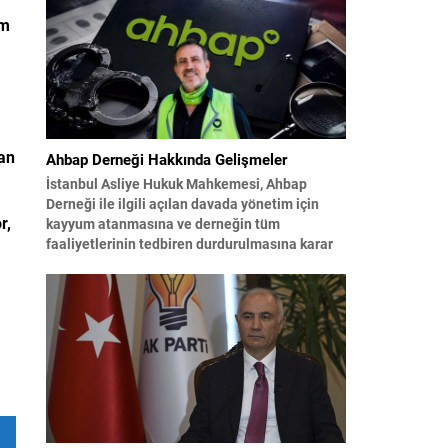
eden çalışmaların ardından şimdi sürecin yasal
zemini, 12 maddelik bir çerçeve yasa ile
cm
şekillendiriliyor. Bugün komisyonda
görüşülecek olan bu yasa taslağı,...
lan
Ahbap Derneği Hakkında Gelişmeler
İstanbul Asliye Hukuk Mahkemesi, Ahbap
Derneği ile ilgili açılan davada yönetim için
r,
kayyum atanmasına ve derneğin tüm
faaliyetlerinin tedbiren durdurulmasına karar
verdi. Daha önce mali denetim amaçlı kayyum
kararı verilmiş olup son adım doğrudan
yönetime ilişkin bir tedbir niteliği taşıyor.
İstanbul Emniyet Müdürlüğü Mali Suçlarla
Mücadele Şube Müdürlüğü ve İstanbul...