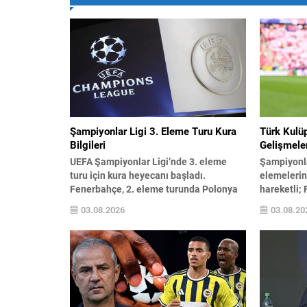
Şampiyonlar Ligi 3. Eleme Turu Kura
Türk Kulüp
Bilgileri
Gelişmeler
UEFA Şampiyonlar Ligi’nde 3. eleme
Şampiyonla
turu için kura heyecanı başladı.
elemelerin
Fenerbahçe, 2. eleme turunda Polonya
hareketli; 
temsilcisi Gornik Zabrze’yi eledikten
üçüncü ele
03.08.2026
03.08.20
sonra, bir sonraki turda Avusturya ekibi
karşılaşaca
Sturm Graz ile eşleşti; bu rakibini
sürecine gi
geçerse play-off aşamasına yükselecek.
doğrudan K
Kura çekimi, 3 Ağustos 2026 Pazartesi
takımın bu
günü saat 13.00‘te İsviçre’nin Nyon
Hazırlık m
kentindeki UEFA Genel Merkezi’nde...
sonuçlar a
de katıldı;