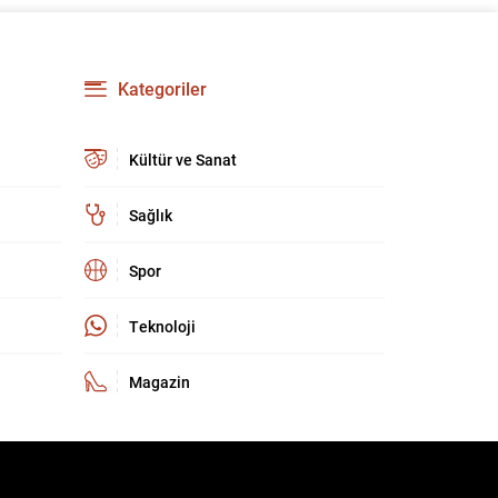
tarafından Özkök hakkında ‘Cumhurbaşkanına
hakaret’ suçundan re’sen soruşturma başlatıldı.
Özkök, hakkındaki soruşturma kapsamında
Çağlayan’daki İstanbul Adalet Sarayı’na
Kategoriler
giderek savcılığa ifade verdi. İfadesinin
ardından adliyeden ayrıldığı bildirildi.
Programdaki sözleri ve savunması...
Kültür ve Sanat
Sağlık
Spor
Teknoloji
Magazin