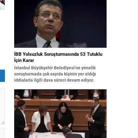
bildiri, ülke güvenliği ve bölgesel gelişmelere
dair değerlendirmeleri içermektedir. Yaklaşık 2
saat 15 dakika süren oturumun sonuç
metninde; terörle mücadele, bölgesel istikrar,...
le
İBB Yolsuzluk Soruşturmasında 53 Tutuklu
İçin Karar
in
İstanbul Büyükşehir Belediyesi’ne yönelik
soruşturmada çok sayıda kişinin yer aldığı
iddialarla ilgili dava süreci devam ediyor.
Mahkeme, savcının görüşünü aldıktan sonra
sanıkların tutukluluk hallerini ayrı ayrı
değerlendirdi. İnceleme sonucunda, aralarında
Ekrem İmamoğlu’nun da bulunduğu 53 tutuklu
hakkında tutukluluk hallerinin sürdürülmesine
karar verildi. İddialar ve değerlendirilen
talepler Soruşturma kapsamında sanıklara
yöneltilen...