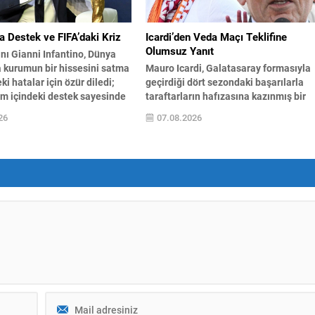
raftarların transfer
ının...
ya Destek ve FIFA’daki Kriz
Icardi’den Veda Maçı Teklifine
Olumsuz Yanıt
nı Gianni Infantino, Dünya
 kurumun bir hissesini satma
Mauro Icardi, Galatasaray formasıyla
ki hatalar için özür diledi;
geçirdiği dört sezondaki başarılarla
m içindeki destek sayesinde
taraftarların hafızasına kazınmış bir
ılarını şimdilik savuşturabildi.
isim olsa da, sözleşme bitimiyle kulüp
26
07.08.2026
ılan uzun kriz görüşmelerinin
yollarını ayırdı. Ayrılık sürecinde
önetim kurulu Infantino’ya
yaşananlar nedeniyle Arjantinli forvet
verdiğini açıkladı. Sızdırılan
kırgın olduğu ve kulüp yönetiminin
ları ve ulusal federasyonlara
teklifine mesafeli yaklaştığı iddia
ik tekliflerinin ortaya çıkışı,
ediliyor. Başkan Dursun Özbek’in
irilere...
Icardi’ye yönelttiği veda maçı daveti
gündeme geldi; ancak haberlere göre
futbolcu...