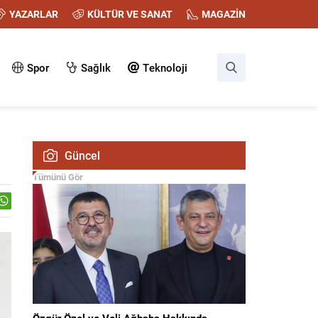
YAZARLAR
KÜLTÜR VE SANAT
MAGAZİN
Spor
Sağlık
Teknoloji
Güncel
Tümünü Gör
Özgür Özel ve Veli Ağbaba Hakkında