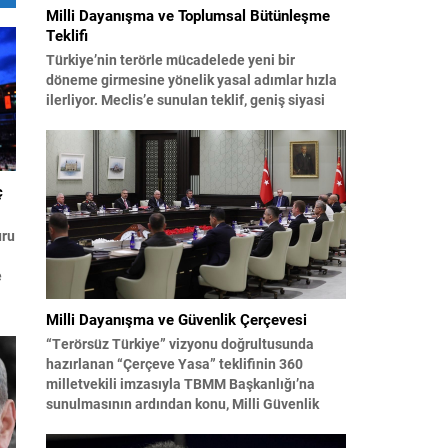
Milli Dayanışma ve Toplumsal Bütünleşme
Teklifi
Türkiye’nin terörle mücadelede yeni bir
döneme girmesine yönelik yasal adımlar hızla
ilerliyor. Meclis’e sunulan teklif, geniş siyasi
destekle birlikte toplumsal barış ve güvenliği
güçlendirmeyi amaçlıyor. AK Parti Genel
Başkanvekili Efkan Ala, teklifin 360’a yakın
milletvekilinin imzasıyla TBMM Başkanlığı’na
ç
verildiğini belirterek, hem siyasi hem de
toplumsal düzeyde önemli bir destek
uru
bulunduğunu...
e
rı
Milli Dayanışma ve Güvenlik Çerçevesi
“Terörsüz Türkiye” vizyonu doğrultusunda
k
hazırlanan “Çerçeve Yasa” teklifinin 360
milletvekili imzasıyla TBMM Başkanlığı’na
e
sunulmasının ardından konu, Milli Güvenlik
Kurulu (MGK) toplantısında ele alınmıştır.
Toplantı sonrası yayımlanan sekiz maddelik