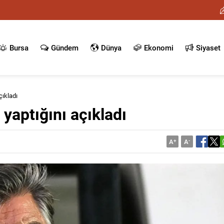
Bursa
Gündem
Dünya
Ekonomi
Siyaset
çıkladı
yaptığını açıkladı
A
+
A
-