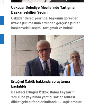
Üsküdar Belediye Meclisi’nde Tartışmalı
Başkanvekilliği Seçimi
Üsküdar Belediyesi’nde, başkanın görevden
uzaklaştırılmasının ardından gerçekleştirilen
başkanvekili seçimi, tartışmalı ve hukuki
itirazlara konu olacak uygulamalarla gündeme
geldi. Yapılan oylamada usul ve gizlilikle ilgili
ciddi iddialar ortaya atıldı; bazı oyların
geçersiz sayılması ve meclis içindeki
yönlendirmeler kamuoyunda tepkilere yol açtı.
Seçim sürecinde yaşanan gelişmeler, parti
grupları arasındaki gerilimi artırdı. CHP’nin...
Ertuğrul Özkök hakkında soruşturma
başlatıldı
Gazeteci Ertuğrul Özkök, Bahar Feyzan’ın
YouTube yayınında yaptığı sözler sonrası
dikkat çeken ifadeler kullandı. Bu açıklamalar
üzerine İstanbul Cumhuriyet Başsavcılığı