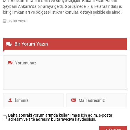
MİT Başkanı İbrahim Kalın ve Suriye Dışişleri Bakanı Esad Hasan
Şeybani Ankara’da bir araya geldi. Görüşmede iki ülke arasındaki iş
birliği imkanları ve bölgesel istikrar konuları detaylı şekilde ele alındı.
Taraflar, komşu ülkelerle ilişkilerin güçlendirilmesinin gerekliliği
06.08.2026
üzerinde mutabık kaldı; ayrıca Suriye-Lübnan ilişkilerine...
Bir Yorum Yazın
Daha sonraki yorumlarımda kullanılması için adım, e-posta
adresim ve site adresim bu tarayıcıya kaydedilsin.