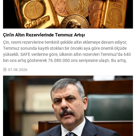
Çin’in Altın Rezervlerinde Temmuz Artışı
Çin, resmi rezervlerine temkinli şekilde altın eklemeye devam ediyor;
Temmuz sonunda kayıtlı stokları bir önceki aya göre önemli ölçüde
yükseldi. SAFE verilerine göre, ülkenin altın rezervleri Temmuz’da 640
bin ons artış göstererek 76.080.000 ons seviyesine ulaştı. Bu artış,
Çin’in aylık alımlarında yıl içinde dikkat çeken bir yükselişi temsil
07.08.2026
ediyor. Temmuz...