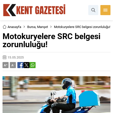
Anasayfa
Bursa
,
Manşet
Motokuryelere SRC belgesi zorunluluğu!
Motokuryelere SRC belgesi
zorunluluğu!
15.05.2025
A
+
A
-