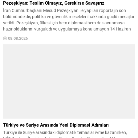
Pezeşkiyan: Teslim Olmayız, Gerekirse Savaşırız
İran Cumhurbaşkanı Mesud Pezeşkiyan ile yapılan röportajın son
bölümünde dış politika ve güvenlik meseleleri hakkında güçlü mesajlar
verildi. Pezeşkiyan, ülkesi için hem diplomasi hem de savunmaya
hazır olduklarını vurguladı ve uygulamaya konulamayan 14 Haziran
mutabakat zaptına ilişkin görüşlerini paylaştı. “Mutabakat zaptını
08.08.2026
savunacağız; geri adım atmayız” Pezeşkiyan, varılan anlaşmanın
savunulacağını belirterek,...
Türkiye ve Suriye Arasında Yeni Diplomasi Adımları
Türkiye ile Suriye arasındaki diplomatik temaslar ivme kazanırken,