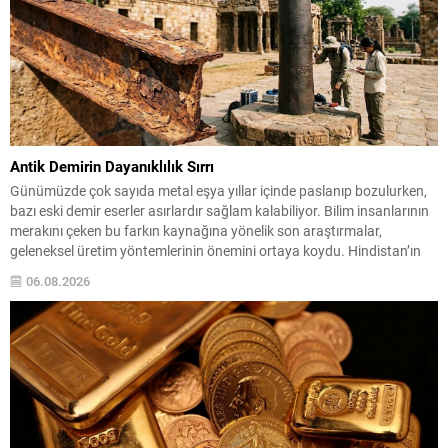
Antik Demirin Dayanıklılık Sırrı
Günümüzde çok sayıda metal eşya yıllar içinde paslanıp bozulurken,
bazı eski demir eserler asırlardır sağlam kalabiliyor. Bilim insanlarının
merakını çeken bu farkın kaynağına yönelik son araştırmalar,
geleneksel üretim yöntemlerinin önemini ortaya koydu. Hindistan’ın
orta kesiminden Agaria ustalarının kuşaktan kuşağa aktardığı demir
06.08.2026
işleme teknikleri incelendiğinde, metalin yüzeyinde kendiliğinden
oluşan koruyucu bir...