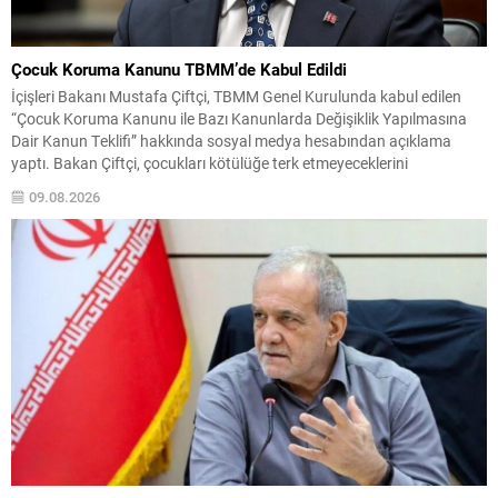
Çocuk Koruma Kanunu TBMM’de Kabul Edildi
İçişleri Bakanı Mustafa Çiftçi, TBMM Genel Kurulunda kabul edilen
“Çocuk Koruma Kanunu ile Bazı Kanunlarda Değişiklik Yapılmasına
Dair Kanun Teklifi” hakkında sosyal medya hesabından açıklama
yaptı. Bakan Çiftçi, çocukları kötülüğe terk etmeyeceklerini
vurgulayarak, her çocuğun korunmasının toplumun geleceğine
09.08.2026
yapılan yatırım olduğunu belirtti. Çiftçi, devletin bu düzenlemeyle
sadece ceza vermekle kalmayacağını;...