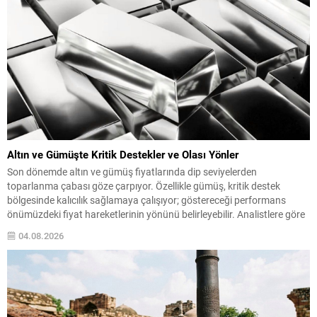
Altın ve Gümüşte Kritik Destekler ve Olası Yönler
Son dönemde altın ve gümüş fiyatlarında dip seviyelerden
toparlanma çabası göze çarpıyor. Özellikle gümüş, kritik destek
bölgesinde kalıcılık sağlamaya çalışıyor; göstereceği performans
önümüzdeki fiyat hareketlerinin yönünü belirleyebilir. Analistlere göre
yatırımcılar, bu iki değerli metaldeki sıkışık görünümün kırılmasını
04.08.2026
bekliyor; gelecek makro veriler veya jeopolitik gelişmeler sert
hareketlere neden olabilir. Gümüşte İzlenen...