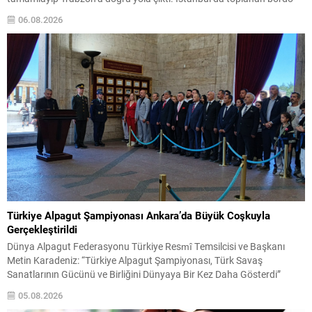
mavili taraftarların sevgi gösterileri eşliğinde karşılanan Mısırlı yıldız,
06.08.2026
kulüp başkanı Ertuğrul Doğan ile birlikte Trabzon’a intikal etti.
Yolculuk ve karşılamada büyük...
Türkiye Alpagut Şampiyonası Ankara’da Büyük Coşkuyla
Gerçekleştirildi
Dünya Alpagut Federasyonu Türkiye Resmî Temsilcisi ve Başkanı
Metin Karadeniz: “Türkiye Alpagut Şampiyonası, Türk Savaş
Sanatlarının Gücünü ve Birliğini Dünyaya Bir Kez Daha Gösterdi”
Dünya Alpagut Federasyonu Türkiye Resmî Temsilciliği tarafından
05.08.2026
organize edilen 2026 Türkiye Alpagut Şampiyonası, 30 Temmuz–2