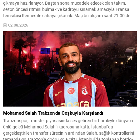
çıkmaya hazırlanıyor. Baştan sona mücadele edecek olan takım,
sezon öncesi ritmini bulmak ve kadroyu sınamak amacıyla Fransa
temsilcisi Rennes ile sahaya çıkacak. Maç bu akşam saat 21.00‘de
RAMS Park’ta oynanacak ve karşılaşma TV100 kanalı üzerinden canlı
02.08.2026
yayınlanacak. Galatasaray, taraftar desteğiyle galibiyet hedefli bir...
Mohamed Salah Trabzon’da Coşkuyla Karşılandı
Trabzonspor, transfer piyasasında ses getiren bir hamleyle dünyaca
ünlü golcü Mohamed Salah’ı kadrosuna kattı. İstanbul’da
gerçekleştirilen transfer sürecinin ardından Salah, sağlık kontrollerini
tamamlayıp Trabzon’a doğru yola çıktı. İstanbul’da toplanan bordo-