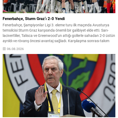
Fenerbahçe, Sturm Graz’ı 2-0 Yendi
Fenerbahçe, Şampiyonlar Ligi 3. eleme turu ilk maçında Avusturya
temsilcisi Sturm Graz karşısında önemli bir galibiyet elde etti. Sarı-
lacivertliler, Talisca ve Greenwood’un attığı gollerle sahadan 2-0 üstün
ayrıldı ve rövanş öncesi avantaj sağladı. Karşılaşma sonrası takım
yönetimi mücadeleyi değerlendirdi ve gelecek planlarına dair bilgi
06.08.2026
verdi. Futboldan sorumlu yönetici Cihan Kamer,...