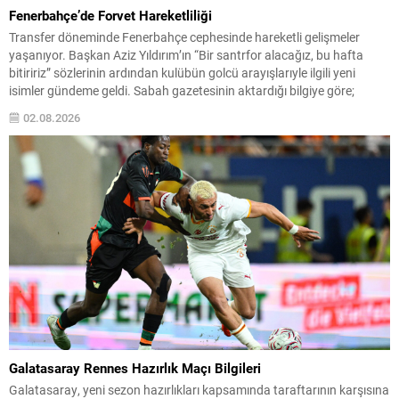
Fenerbahçe’de Forvet Hareketliliği
Transfer döneminde Fenerbahçe cephesinde hareketli gelişmeler
yaşanıyor. Başkan Aziz Yıldırım’ın “Bir santrfor alacağız, bu hafta
bitiririz” sözlerinin ardından kulübün golcü arayışlarıyle ilgili yeni
isimler gündeme geldi. Sabah gazetesinin aktardığı bilgiye göre;
Başkan Yıldırım’ın işaret ettiği isimlerden biri Serhou Guirassy. Gineli
02.08.2026
forvet için Borussia Dortmund ile görüşmelerin sürdüğü, bonservis
bedelinin 30...
Galatasaray Rennes Hazırlık Maçı Bilgileri
Galatasaray, yeni sezon hazırlıkları kapsamında taraftarının karşısına