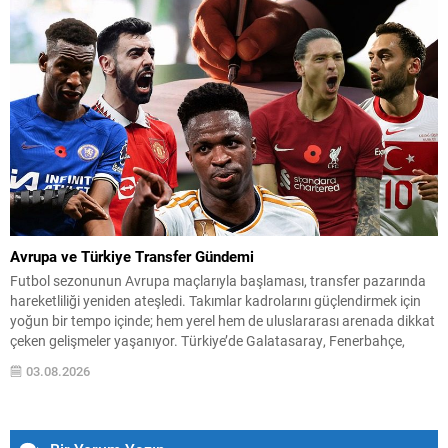
Ağustos 2026 tarihleri arasında Ankara Keçiören Taha Akgül Spor
Salonu’nda büyük...
Avrupa ve Türkiye Transfer Gündemi
Futbol sezonunun Avrupa maçlarıyla başlaması, transfer pazarında
hareketliliği yeniden ateşledi. Takımlar kadrolarını güçlendirmek için
yoğun bir tempo içinde; hem yerel hem de uluslararası arenada dikkat
çeken gelişmeler yaşanıyor. Türkiye’de Galatasaray, Fenerbahçe,
Beşiktaş ve Trabzonspor gibi büyük kulüpler transfer çalışmalarıyla
03.08.2026
taraftar beklentilerini karşılamaya çalışırken; Avrupa kulüpleri de
transfer stratejilerini belirleyerek sezon...