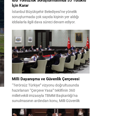
İçin Karar
İstanbul Büyükşehir Belediyesi’ne yönelik
soruşturmada çok sayıda kişinin yer aldığı
iddialarla ilgili dava süreci devam ediyor.
Mahkeme, savcının görüşünü aldıktan sonra
sanıkların tutukluluk hallerini ayrı ayrı
değerlendirdi. İnceleme sonucunda, aralarında
Ekrem İmamoğlu’nun da bulunduğu 53 tutuklu
hakkında tutukluluk hallerinin sürdürülmesine
karar verildi. İddialar ve değerlendirilen talepler
Soruşturma kapsamında sanıklara yöneltilen...
Milli Dayanışma ve Güvenlik Çerçevesi
“Terörsüz Türkiye” vizyonu doğrultusunda
hazırlanan “Çerçeve Yasa” teklifinin 360
milletvekili imzasıyla TBMM Başkanlığı’na
sunulmasının ardından konu, Milli Güvenlik
Kurulu (MGK) toplantısında ele alınmıştır.
Toplantı sonrası yayımlanan sekiz maddelik