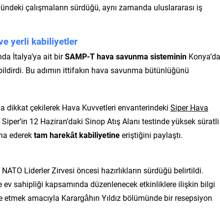
nündeki çalışmaların sürdüğü, aynı zamanda uluslararası iş
 yerli kabiliyetler
 İtalya’ya ait bir
SAMP-T hava savunma sisteminin
Konya’da
 bildirdi. Bu adımın ittifakın hava savunma bütünlüğünü
da dikkat çekilerek Hava Kuvvetleri envanterindeki
Siper Hava
, Siper’in 12 Haziran’daki Sinop Atış Alanı testinde yüksek süratli
mha ederek
tam harekât kabiliyetine
eriştiğini paylaştı.
TO Liderler Zirvesi öncesi hazırlıkların sürdüğü belirtildi.
e ev sahipliği kapsamında düzenlenecek etkinliklere ilişkin bilgi
re etmek amacıyla Karargâhın Yıldız bölümünde bir resepsiyon