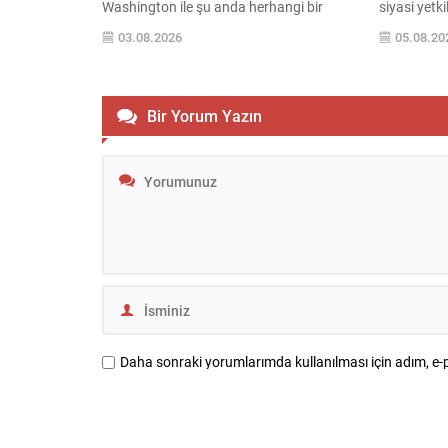
Washington ile şu anda herhangi bir
siyasi yetk
müzakere yürütülmediğini açıkladı.
Şeridi’nde k
03.08.2026
05.08.20
Dışişleri Bakanlığı Sözcüsü İsmail Bekai,
hedefli ope
haftalık basın toplantısında “Şu anda
ileri sürül
ABD ile müzakere halinde değiliz” dedi ve
tehlike” dur
devam eden temasların ağırlıklı olarak
müdahale ed
Bir Yorum Yazın
Hürmüz Boğazı’nın güvenliğine ilişkin
Ahronot’un
Umman ile sürdürüldüğünü belirtti.
düzenleme i
Boğazın...
serbestliği s
Daha sonraki yorumlarımda kullanılması için adım, e-p