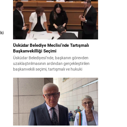
bildiri, ülke güvenliği ve bölgesel gelişmelere dair
değerlendirmeleri içermektedir. Yaklaşık 2 saat
15 dakika süren oturumun sonuç metninde;
terörle mücadele, bölgesel istikrar,...
ki
Üsküdar Belediye Meclisi’nde Tartışmalı
Başkanvekilliği Seçimi
Üsküdar Belediyesi’nde, başkanın görevden
uzaklaştırılmasının ardından gerçekleştirilen
başkanvekili seçimi, tartışmalı ve hukuki
itirazlara konu olacak uygulamalarla gündeme
geldi. Yapılan oylamada usul ve gizlilikle ilgili
ciddi iddialar ortaya atıldı; bazı oyların geçersiz
sayılması ve meclis içindeki yönlendirmeler
kamuoyunda tepkilere yol açtı. Seçim sürecinde
yaşanan gelişmeler, parti grupları arasındaki
gerilimi artırdı. CHP’nin...