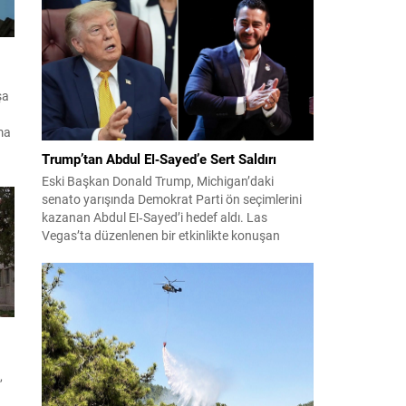
konuları detaylı şekilde ele alındı. Taraflar, komşu
ülkelerle ilişkilerin güçlendirilmesinin gerekliliği
üzerinde mutabık kaldı; ayrıca Suriye-Lübnan
ilişkilerine...
şa
ma
Trump’tan Abdul El‑Sayed’e Sert Saldırı
Eski Başkan Donald Trump, Michigan’daki
senato yarışında Demokrat Parti ön seçimlerini
de
kazanan Abdul El‑Sayed’i hedef aldı. Las
Vegas’ta düzenlenen bir etkinlikte konuşan
dik
Trump, El‑Sayed’i İsrail ve Yahudi toplumuna
karşı olumsuz duygular taşıyan bir kişi olmakla
suçladı ve onu “komünist” olarak nitelendirdi.
Trump, konuşmasında El‑Sayed’in “Yahudilerden
nefret ettiğini” öne sürerek, bu...
,