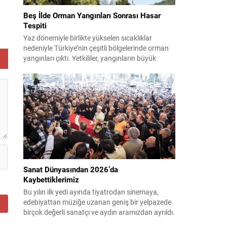
Beş İlde Orman Yangınları Sonrası Hasar
Tespiti
Yaz dönemiyle birlikte yükselen sıcaklıklar
nedeniyle Türkiye’nin çeşitli bölgelerinde orman
yangınları çıktı. Yetkililer, yangınların büyük
ölçüde kontrol altına alınmasına rağmen riskin
sürmesi nedeniyle vatandaşları dikkatli olmaya
çağırıyor. Çevre, Şehircilik ve İklim Değişikliği
Bakanı Murat Kurum, beş ilde yapılan hasar
tespitlerinin sonuçlarını paylaştı ve etkilenenlerin
yanında olunacağını vurguladı. Kayıtlar ve
tespit...
Sanat Dünyasından 2026’da
Kaybettiklerimiz
Bu yılın ilk yedi ayında tiyatrodan sinemaya,
edebiyattan müziğe uzanan geniş bir yelpazede
birçok değerli sanatçı ve aydın aramızdan ayrıldı.
Her biri kendi alanında iz bırakan isimlerin vefatı,