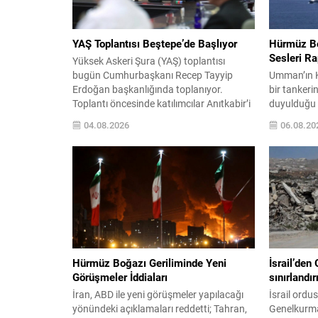
YAŞ Toplantısı Beştepe’de Başlıyor
Hürmüz Bo
Sesleri Ra
Yüksek Askeri Şura (YAŞ) toplantısı
bugün Cumhurbaşkanı Recep Tayyip
Umman’ın K
Erdoğan başkanlığında toplanıyor.
bir tankeri
Toplantı öncesinde katılımcılar Anıtkabir’i
duyulduğu b
ziyaret ederek resmi programı
durumu UKM
04.08.2026
06.08.20
başlatacak. Gündemde terfi, atama,
bölgeye dai
emeklilik ve görev sürelerinin
geldi. UKM
uzatılmasına ilişkin dosyalar bulunuyor.
ve geminin e
Kurul, kara, deniz ve hava kuvvetlerindeki
ayrıca çevr
rütbe hareketlerini ve kadrosuzluk ya da
vurgulandı. 
yaş haddi nedeniyle emekliye ayrılacak
dikkatli ol
personelin...
derhal bildi
Hürmüz Boğazı Geriliminde Yeni
İsrail’den 
Görüşmeler İddiaları
sınırlandı
İran, ABD ile yeni görüşmeler yapılacağı
İsrail ordus
yönündeki açıklamaları reddetti; Tahran,
Genelkurma