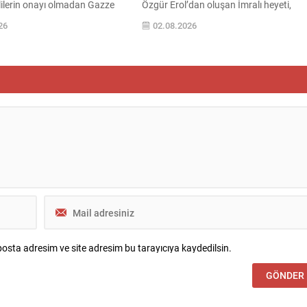
ililerin onayı olmadan Gazze
Özgür Erol’dan oluşan İmralı heyeti,
asıtlı ‘suikast’ veya nokta
Abdullah Öcalan ile yaklaşık üç saat
26
02.08.2026
rasyonlara izin verilmeyeceği
süren bir görüşme gerçekleştirdi ve
dü. Ancak kaynaklar, “anlık
adadan döndü. Görüşmenin içeriğine
umlarında birliklerin daha hızlı
ilişkin detaylar henüz paylaşılmadı;
ebileceğini belirtiyor. Yedioth
heyetin konuyla ilgili açıklamayı yarın
 haberine göre, söz konusu
yapması bekleniyor. Çerçeve yasaya
le birliklerin hareket
ilişkin son gelişmeler Terörsüz Türkiye
ınırlandırıldı;...
çerçevesinde...
osta adresim ve site adresim bu tarayıcıya kaydedilsin.