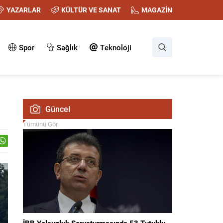
YAZARLAR
KÜLTÜR VE SANAT
MAGAZİN
Spor
Sağlık
Teknoloji
Güncel
Tümünü Gör
İBB Yolsuzluk Soruşturmasında 53 Tutuklu