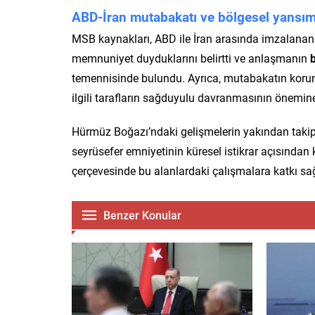
ABD-İran mutabakatı ve bölgesel yansım
MSB kaynakları, ABD ile İran arasında imzalana
memnuniyet duyduklarını belirtti ve anlaşmanın
b
temennisinde bulundu. Ayrıca, mutabakatın korun
ilgili tarafların sağduyulu davranmasının önemine
Hürmüz Boğazı’ndaki gelişmelerin yakından takip
seyrüsefer emniyetinin küresel istikrar açısından k
çerçevesinde bu alanlardaki çalışmalara katkı sa
Benzer Konular