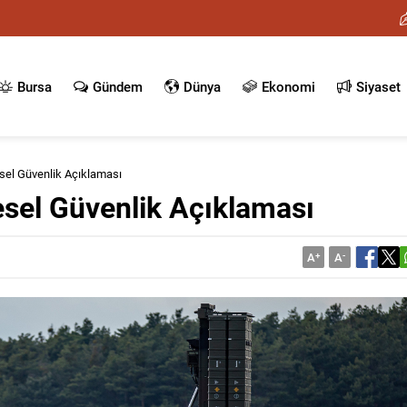
Bursa
Gündem
Dünya
Ekonomi
Siyaset
el Güvenlik Açıklaması
el Güvenlik Açıklaması
A
+
A
-