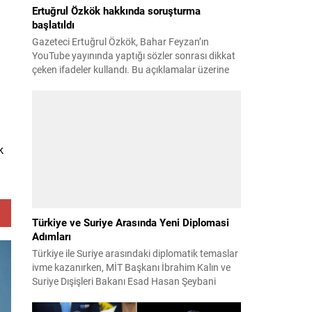
Ertuğrul Özkök hakkında soruşturma
başlatıldı
Gazeteci Ertuğrul Özkök, Bahar Feyzan’ın
YouTube yayınında yaptığı sözler sonrası dikkat
çeken ifadeler kullandı. Bu açıklamalar üzerine
İstanbul Cumhuriyet Başsavcılığı tarafından
Özkök hakkında ‘Cumhurbaşkanına hakaret’
suçundan re’sen soruşturma başlatıldı. Özkök,
hakkındaki soruşturma kapsamında
Çağlayan’daki İstanbul Adalet Sarayı’na giderek
k
savcılığa ifade verdi. İfadesinin ardından
adliyeden ayrıldığı bildirildi. Programdaki sözleri
ve savunması...
Türkiye ve Suriye Arasında Yeni Diplomasi
Adımları
Türkiye ile Suriye arasındaki diplomatik temaslar
ivme kazanırken, MİT Başkanı İbrahim Kalın ve
Suriye Dışişleri Bakanı Esad Hasan Şeybani
Ankara’da bir araya geldi. Görüşmede iki ülke
arasındaki iş birliği imkanları ve bölgesel istikrar