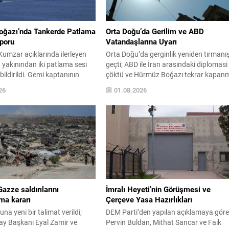
ğazı’nda Tankerde Patlama
Orta Doğu’da Gerilim ve ABD
poru
Vatandaşlarına Uyarı
umzar açıklarında ilerleyen
Orta Doğu’da gerginlik yeniden tırmanı
n yakınından iki patlama sesi
geçti; ABD ile İran arasındaki diplomasi
ildirildi. Gemi kaptanının
çöktü ve Hürmüz Boğazı tekrar kapan
TO’ya iletmesinin ardından
riskiyle karşı karşıya kaldı. Bölgede
26
01.08.2026
r güvenlik endişeleri gündeme
güvenlik ortamının kırılgan olduğu
TO açıklamasında, mürettebat
vurgulanırken, gelişmeler uluslararası
mniyetinin teyit edildiği;
uçuşlar ve diplomatik faaliyetler üzerin
esel bir zarar tespit edilmediği
etkili olma potansiyeli taşıyor. ABD
Yetkililer, diğer gemileri
yönetimi, çatışma olasılığı ve beklenme
maya ve şüpheli hareketleri
operasyonlara karşı bölgedeki
rmeye çağırdı....
vatandaşlarını dikkatli olmaya...
Gazze saldırılarını
İmralı Heyeti’nin Görüşmesi ve
rma kararı
Çerçeve Yasa Hazırlıkları
una yeni bir talimat verildi;
DEM Parti’den yapılan açıklamaya göre
y Başkanı Eyal Zamir ve
Pervin Buldan, Mithat Sancar ve Faik