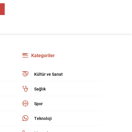
kültür ve sanat camiasında derin üzüntü yarattı.
Kaybettiklerimizin anısına, yaşamları boyunca
üretip bıraktıkları eserler ve katkılar yeniden
hatırlanıyor; sanat dünyasının hafızasında
kalıcı...
Kategoriler
Kültür ve Sanat
Sağlık
Spor
Teknoloji