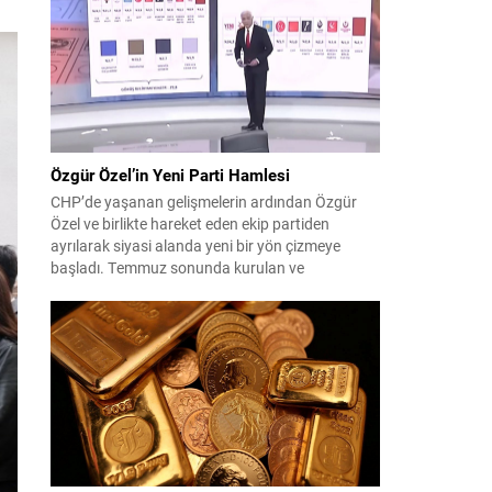
çıktısı, üç ülkenin imza attığı Mekke Ortak
Savunma Anlaşması oldu. Anlaşma; ortak
güvenlik yaklaşımıyla bölgesel barış, istikrar...
Özgür Özel’in Yeni Parti Hamlesi
CHP’de yaşanan gelişmelerin ardından Özgür
Özel ve birlikte hareket eden ekip partiden
ayrılarak siyasi alanda yeni bir yön çizmeye
başladı. Temmuz sonunda kurulan ve
kamuoyunda “Yeni Parti” olarak anılan oluşum,
kısa sürede muhalif medyanın gündemine girdi.
Kuruluşun hemen ardından bazı anket sonuçları
kamuoyuna yansıyınca, partinin tabanda karşılık
bulduğu iddiaları gündemi...