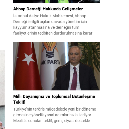
Ahbap Derneği Hakkında Gelişmeler
İstanbul Asliye Hukuk Mahkemesi, Ahbap
Derneği ile ilgili açılan davada yönetim için
kayyum atanmasına ve derneğin tüm
faaliyetlerinin tedbiren durdurulmasına karar
verdi. Daha önce mali denetim amaçlı kayyum
kararı verilmiş olup son adım doğrudan yönetime
ilişkin bir tedbir niteliği taşıyor. İstanbul Emniyet
Müdürlüğü Mali Suçlarla Mücadele Şube
Müdürlüğü ve İstanbul...
Milli Dayanışma ve Toplumsal Bütünleşme
Teklifi
Türkiye’nin terörle mücadelede yeni bir döneme
girmesine yönelik yasal adımlar hızla ilerliyor.
Meclis’e sunulan teklif, geniş siyasi destekle
birlikte toplumsal barış ve güvenliği