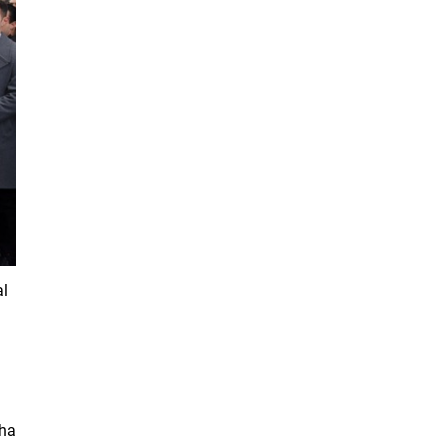
güçlendirmeyi amaçlıyor. AK Parti Genel
Başkanvekili Efkan Ala, teklifin 360’a yakın
milletvekilinin imzasıyla TBMM Başkanlığı’na
verildiğini belirterek, hem siyasi hem de
toplumsal düzeyde önemli bir destek
bulunduğunu...
al
aha