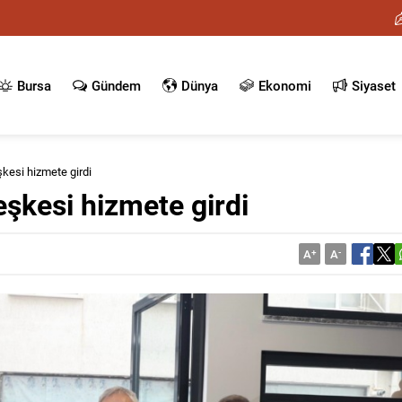
Bursa
Gündem
Dünya
Ekonomi
Siyaset
kesi hizmete girdi
şkesi hizmete girdi
A
+
A
-