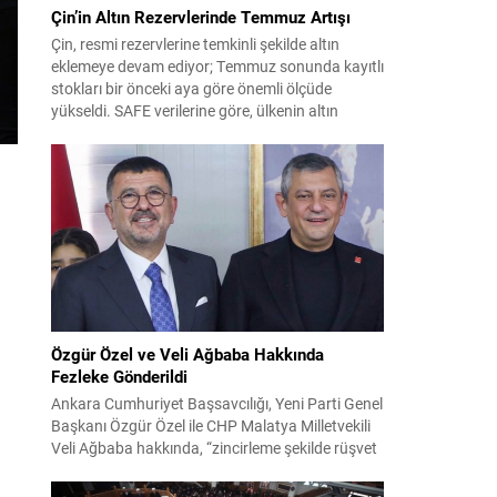
Çin’in Altın Rezervlerinde Temmuz Artışı
Çin, resmi rezervlerine temkinli şekilde altın
eklemeye devam ediyor; Temmuz sonunda kayıtlı
stokları bir önceki aya göre önemli ölçüde
yükseldi. SAFE verilerine göre, ülkenin altın
rezervleri Temmuz’da 640 bin ons artış
göstererek 76.080.000 ons seviyesine ulaştı. Bu
artış, Çin’in aylık alımlarında yıl içinde dikkat
çeken bir yükselişi temsil ediyor. Temmuz...
Özgür Özel ve Veli Ağbaba Hakkında
Fezleke Gönderildi
Ankara Cumhuriyet Başsavcılığı, Yeni Parti Genel
Başkanı Özgür Özel ile CHP Malatya Milletvekili
Veli Ağbaba hakkında, “zincirleme şekilde rüşvet
almak” suçlamasıyla düzenlenen fezlekeleri
Adalet Bakanlığı’na sevk etti. Fezlekeler, 31 Mart