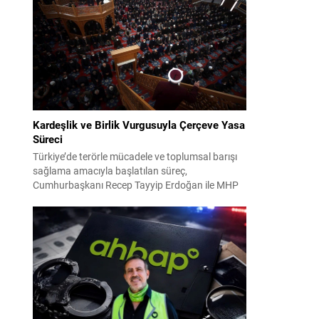
2024 yerel seçimleri ve 4-5 Kasım 2023’teki CHP
38. Olağan Kurultayı sürecine ilişkin iddiaları
kapsıyor. Daha önce Antalya ve İstanbul...
Kardeşlik ve Birlik Vurgusuyla Çerçeve Yasa
Süreci
Türkiye’de terörle mücadele ve toplumsal barışı
sağlama amacıyla başlatılan süreç,
Cumhurbaşkanı Recep Tayyip Erdoğan ile MHP
Lideri Devlet Bahçeli’nin ortak girişimleriyle yeni
bir döneme girdi. Yaklaşık iki yıldır devam eden
çalışmaların ardından şimdi sürecin yasal zemini,
12 maddelik bir çerçeve yasa ile şekillendiriliyor.
Bugün komisyonda görüşülecek olan bu yasa
taslağı,...