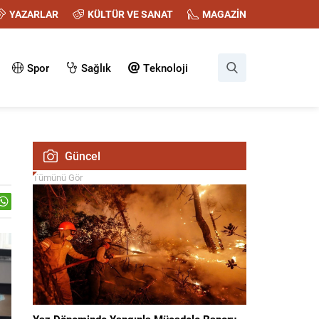
YAZARLAR
KÜLTÜR VE SANAT
MAGAZİN
Spor
Sağlık
Teknoloji
Güncel
Tümünü Gör
Yaz Döneminde Yangınla Mücadele Raporu