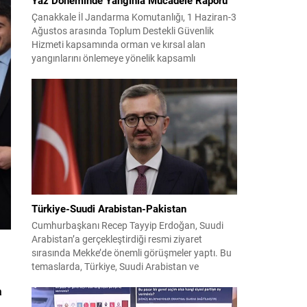
Çanakkale İl Jandarma Komutanlığı, 1 Haziran-3
Ağustos arasında Toplum Destekli Güvenlik
Hizmeti kapsamında orman ve kırsal alan
yangınlarını önlemeye yönelik kapsamlı
bilgilendirme çalışmaları yürüttü. On iki ilçede
görev yapan 178 tim ve 742 personel, sahada
aktif olarak halkı bilinçlendirdi ve denetim
faaliyetleri gerçekleştirdi. Faaliyetler esnasında
bin 315 biçerdöver ve balya...
Türkiye-Suudi Arabistan-Pakistan
Cumhurbaşkanı Recep Tayyip Erdoğan, Suudi
Arabistan’a gerçekleştirdiği resmi ziyaret
sırasında Mekke’de önemli görüşmeler yaptı. Bu
temaslarda, Türkiye, Suudi Arabistan ve
Pakistan arasında savunma alanında yeni bir iş
a
birliği çerçevesi oluşturuldu. Ziyaretin en somut