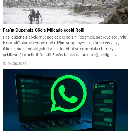
Fas’ın Düzensiz Göçle Mücadeledeki Rolü
Fas, düzensiz göçle mücadelede kendisini “egemen, sadık ve sorumlu
bir ortak” olarak konumlandırdığını vurguluyor. Hükümet yetkilisi,
ülkenin bu alandaki çabalarının taahhüt ve sorumluluk bilinciyle
şekillendiğini belirtti. Yetkili, Fas’ın baskılara boyun eğmediğini ve
politikalarının ne şantaj ne de zorlama sonucu belirlendiğini ifade
04.08.2026
ederek, mücadelenin ortak bir sorumluluk olduğunu söyledi. İş birliği...