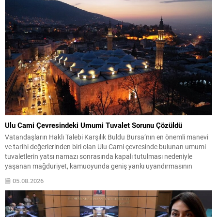
Gözaltına alınanlar arasında Etimesgut Belediye Başkanı...
Ulu Cami Çevresindeki Umumi Tuvalet Sorunu Çözüldü
Vatandaşların Haklı Talebi Karşılık Buldu Bursa’nın en önemli manevi
ve tarihi değerlerinden biri olan Ulu Cami çevresinde bulunan umumi
tuvaletlerin yatsı namazı sonrasında kapalı tutulması nedeniyle
yaşanan mağduriyet, kamuoyunda geniş yankı uyandırmasının
ardından çözüme kavuştu. Vatandaşların ve şehri ziyaret eden yerli ile
05.08.2026
yabancı misafirlerin uzun süredir dile getirdiği sorun, basının...