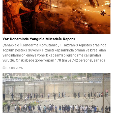
Yaz Döneminde Yangınla Mücadele Raporu
Çanakkale İl Jandarma Komutanlığı, 1 Haziran-3 Ağustos arasında
Toplum Destekli Güvenlik Hizmeti kapsamında orman ve kırsal alan
yangınlarını önlemeye yönelik kapsamlı bilgilendirme çalışmaları
yürüttü. On iki ilçede görev yapan 178 tim ve 742 personel, sahada
aktif olarak halkı bilinçlendirdi ve denetim faaliyetleri gerçekleştirdi.
07.08.2026
Faaliyetler esnasında bin 315 biçerdöver ve balya...