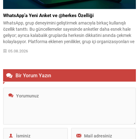
WhatsApp’a Yeni Anket ve @herkes Özelliği
WhatsApp, grup deneyimini geliştirmek amacıyla birkaç kullanışlı
özellik tanıttı. Bu güncellemeler sayesinde anketler daha esnek hale
geliyor; ayrıca kalabalık gruplarda herkesin dikkatini anında çekmek
kolaylaşıyor. Platforma eklenen yenilikler, grup içi organizasyonları ve
duyuruları yönetmeyi daha pratik bir hâle getiriyor. Aşağıda öne çıkan
05.08.2026
değişiklikler ve kullanım notları özetlenmiştir. Anketlerde esneklik ve...
Bir Yorum Yazın