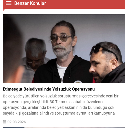
Benzer Konular
Etimesgut Belediyesi’nde Yolsuzluk Operasyonu
Belediyede yürütülen yolsuzluk soruşturması çerçevesinde yeni bir
operasyon gerçekleştirildi. 30 Temmuz sabahı düzenlenen
operasyonda, aralarında belediye başkanının da bulunduğu çok
sayıda kişi gözaltına alındı ve soruşturma ayrıntıları kamuoyuna
yansımaya başladı. Soruşturma kapsamında toplam 55 şüpheliden
02.08.2026
42’sinin belediye personeli, 13’ünün ise firma yetkilisi olduğu bildirildi.