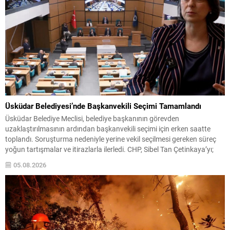
Üsküdar Belediyesi’nde Başkanvekili Seçimi Tamamlandı
Üsküdar Belediye Meclisi, belediye başkanının görevden
uzaklaştırılmasının ardından başkanvekili seçimi için erken saatte
toplandı. Soruşturma nedeniyle yerine vekil seçilmesi gereken süreç
yoğun tartışmalar ve itirazlarla ilerledi. CHP, Sibel Tan Çetinkaya’yı;
Cumhur İttifakı ise Dündar Ziya Gültekin’i aday gösterdi. Seçimin ilk iki
05.08.2026
turunda sonuçlar değişmeyince üçüncü tura ve ardından salt
çoğunluk...