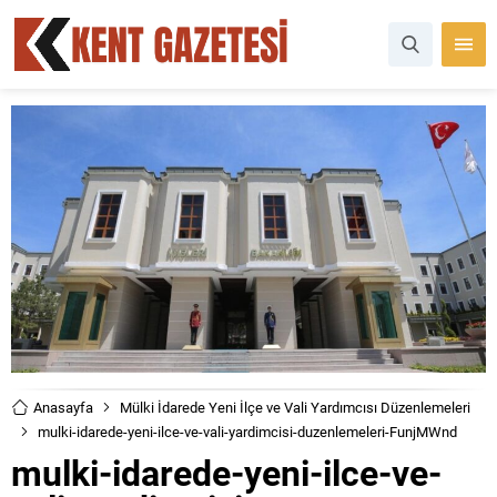
Anasayfa
Mülki İdarede Yeni İlçe ve Vali Yardımcısı Düzenlemeleri
mulki-idarede-yeni-ilce-ve-vali-yardimcisi-duzenlemeleri-FunjMWnd
mulki-idarede-yeni-ilce-ve-