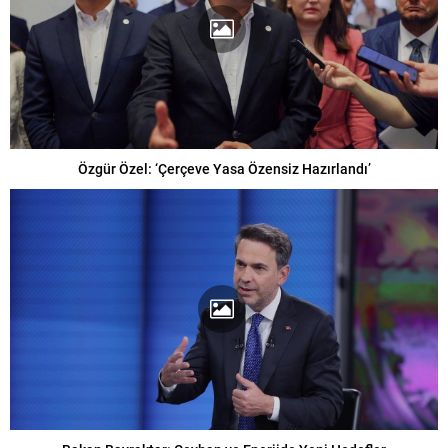
Özgür Özel: ‘Çerçeve Yasa Özensiz Hazırlandı’