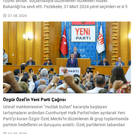
rüşvet almak” suçlamasıyla düzenlenen fezlekeleri Adalet
Bakanlığı’na sevk etti. Fezlekeler, 31 Mart 2024 yerel seçimleri ve 4-5
Kasım 2023’teki CHP 38. Olağan Kurultayı sürecine ilişkin iddiaları
07.08.2026
kapsıyor. Daha önce Antalya ve İstanbul...
Özgür Özel’in Yeni Parti Çağrısı
İstinaf mahkemesinin “mutlak butlan” kararıyla başlayan
tartışmaların ardından Cumhuriyet Halk Partisi’nden ayrılarak Yeni
Parti’yi kuran Özgür Özel, Meclis’te düzenlenen ilk grup toplantısında
partinin hedeflerini ve duruşunu anlattı. Özel, partilerinin tabandan
doğduğunu, kuruluşunda milletin belirleyici rol oynadığını ve bunun
04.08.2026