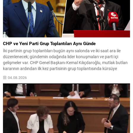
CHP ve Yeni Parti Grup Toplantıları Aynı Günde
İki partinin grup toplantıları bugün aynı salonda ve iki saat ara ile
düzenlenecek; gündemin odağında lider konuşmaları ve parti içi
gelişmeler var. CHP Genel Başkanı Kemal Kılıçdaroğlu, mutlak butlan
kararının ardından ilk kez partisinin grup toplantısında kürsüye
çıkacak ve konuşması saat 13.30’da planlandı. Yeni Parti ise
04.08.2026
teşkilatlanma çalışmalarını sürdürürken, Genel...