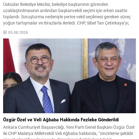
Üsküdar Belediye Meclisi, belediye başkanının görevden
uzaklaştırılmasının ardından başkanvekili seçimi için erken saatte
toplandı. Soruşturma nedeniyle yerine vekil seçilmesi gereken süreç
yoğun tartışmalar ve itirazlarla ilerledi. CHP, Sibel Tan Çetinkaya’yı;
Cumhur İttifakı ise Dündar Ziya Gültekin’i aday gösterdi. Seçimin ilk iki
05.08.2026
turunda sonuçlar değişmeyince üçüncü tura ve ardından salt
çoğunluk...
Özgür Özel ve Veli Ağbaba Hakkında Fezleke Gönderildi
Ankara Cumhuriyet Başsavcılığı, Yeni Parti Genel Başkanı Özgür Özel
ile CHP Malatya Milletvekili Veli Ağbaba hakkında, “zincirleme şekilde