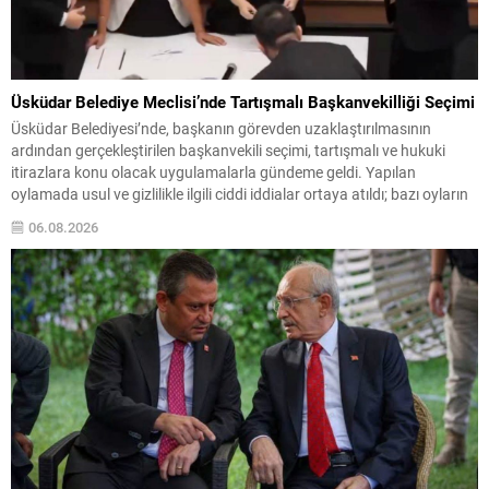
Üsküdar Belediye Meclisi’nde Tartışmalı Başkanvekilliği Seçimi
Üsküdar Belediyesi’nde, başkanın görevden uzaklaştırılmasının
ardından gerçekleştirilen başkanvekili seçimi, tartışmalı ve hukuki
itirazlara konu olacak uygulamalarla gündeme geldi. Yapılan
oylamada usul ve gizlilikle ilgili ciddi iddialar ortaya atıldı; bazı oyların
geçersiz sayılması ve meclis içindeki yönlendirmeler kamuoyunda
06.08.2026
tepkilere yol açtı. Seçim sürecinde yaşanan gelişmeler, parti grupları
arasındaki gerilimi artırdı. CHP’nin...