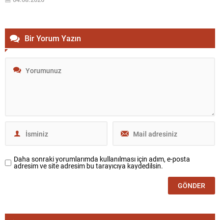
gereği olarak hesap verebilirlik ilkesinin merkezde olduğunu vurguladı.
Yeni Parti’nin amaçlarının iktidara...
Bir Yorum Yazın
Daha sonraki yorumlarımda kullanılması için adım, e-posta
adresim ve site adresim bu tarayıcıya kaydedilsin.