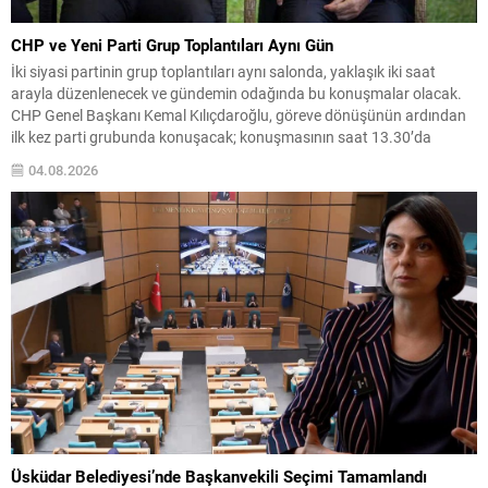
CHP ve Yeni Parti Grup Toplantıları Aynı Gün
İki siyasi partinin grup toplantıları aynı salonda, yaklaşık iki saat
arayla düzenlenecek ve gündemin odağında bu konuşmalar olacak.
CHP Genel Başkanı Kemal Kılıçdaroğlu, göreve dönüşünün ardından
ilk kez parti grubunda konuşacak; konuşmasının saat 13.30’da
yapılması planlanıyor. Yeni Parti’nin ilk grup toplantısı ve
04.08.2026
teşkilatlanma Yeni Parti Genel Başkanı Özgür Özel, partisinin...
Üsküdar Belediyesi’nde Başkanvekili Seçimi Tamamlandı